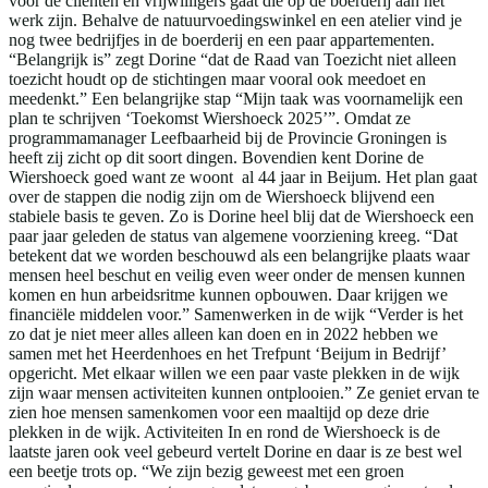
voor de cliënten en vrijwilligers gaat die op de boerderij aan het
werk zijn. Behalve de natuurvoedingswinkel en een atelier vind je
nog twee bedrijfjes in de boerderij en een paar appartementen.
“Belangrijk is” zegt Dorine “dat de Raad van Toezicht niet alleen
toezicht houdt op de stichtingen maar vooral ook meedoet en
meedenkt.” Een belangrijke stap “Mijn taak was voornamelijk een
plan te schrijven ‘Toekomst Wiershoeck 2025’”. Omdat ze
programmamanager Leefbaarheid bij de Provincie Groningen is
heeft zij zicht op dit soort dingen. Bovendien kent Dorine de
Wiershoeck goed want ze woont al 44 jaar in Beijum. Het plan gaat
over de stappen die nodig zijn om de Wiershoeck blijvend een
stabiele basis te geven. Zo is Dorine heel blij dat de Wiershoeck een
paar jaar geleden de status van algemene voorziening kreeg. “Dat
betekent dat we worden beschouwd als een belangrijke plaats waar
mensen heel beschut en veilig even weer onder de mensen kunnen
komen en hun arbeidsritme kunnen opbouwen. Daar krijgen we
financiële middelen voor.” Samenwerken in de wijk “Verder is het
zo dat je niet meer alles alleen kan doen en in 2022 hebben we
samen met het Heerdenhoes en het Trefpunt ‘Beijum in Bedrijf’
opgericht. Met elkaar willen we een paar vaste plekken in de wijk
zijn waar mensen activiteiten kunnen ontplooien.” Ze geniet ervan te
zien hoe mensen samenkomen voor een maaltijd op deze drie
plekken in de wijk. Activiteiten In en rond de Wiershoeck is de
laatste jaren ook veel gebeurd vertelt Dorine en daar is ze best wel
een beetje trots op. “We zijn bezig geweest met een groen