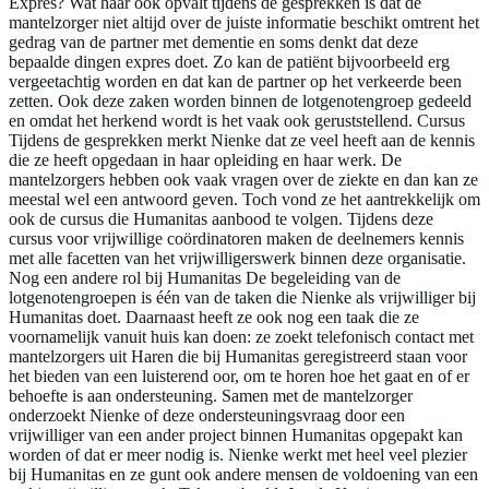
Expres? Wat haar ook opvalt tijdens de gesprekken is dat de
mantelzorger niet altijd over de juiste informatie beschikt omtrent het
gedrag van de partner met dementie en soms denkt dat deze
bepaalde dingen expres doet. Zo kan de patiënt bijvoorbeeld erg
vergeetachtig worden en dat kan de partner op het verkeerde been
zetten. Ook deze zaken worden binnen de lotgenotengroep gedeeld
en omdat het herkend wordt is het vaak ook geruststellend. Cursus
Tijdens de gesprekken merkt Nienke dat ze veel heeft aan de kennis
die ze heeft opgedaan in haar opleiding en haar werk. De
mantelzorgers hebben ook vaak vragen over de ziekte en dan kan ze
meestal wel een antwoord geven. Toch vond ze het aantrekkelijk om
ook de cursus die Humanitas aanbood te volgen. Tijdens deze
cursus voor vrijwillige coördinatoren maken de deelnemers kennis
met alle facetten van het vrijwilligerswerk binnen deze organisatie.
Nog een andere rol bij Humanitas De begeleiding van de
lotgenotengroepen is één van de taken die Nienke als vrijwilliger bij
Humanitas doet. Daarnaast heeft ze ook nog een taak die ze
voornamelijk vanuit huis kan doen: ze zoekt telefonisch contact met
mantelzorgers uit Haren die bij Humanitas geregistreerd staan voor
het bieden van een luisterend oor, om te horen hoe het gaat en of er
behoefte is aan ondersteuning. Samen met de mantelzorger
onderzoekt Nienke of deze ondersteuningsvraag door een
vrijwilliger van een ander project binnen Humanitas opgepakt kan
worden of dat er meer nodig is. Nienke werkt met heel veel plezier
bij Humanitas en ze gunt ook andere mensen de voldoening van een