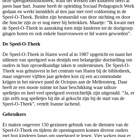
deze speelgoedbibliotheek, want het werken met kinderen heeft al
jaren haar hart. Joanne heeft de opleiding Sociaal Pedagogisch Werk
gedaan en werkt inmiddels al tien jaar met veel voldoening in de
Speel-O-Theek. Beiden zijn bestuurslid van deze stichting en door
die functie zijn ze er nog meer bij betrokken. Maartje: “Ik kwam met
de Speel-O-Theek in aanraking toen mijn kinderen tot de doelgroep
gingen horen en ook enkele buurvrouwen er lid waren geworden”.
De Speel-O-Theek
De Speel-O-Theek in Haren werd al in 1987 opgericht en naast het
uitlenen van speelgoed was destijds een belangrijke doelstelling om
ouders in hun opvoedkundige taken te ondersteunen. De Speel-O-
Theek was gehuisvest in het centrum van Haren bij de bibliotheek,
maar ongeveer vijftien jaar geleden kon zij een accommodatie
krijgen in het nieuwe pand de Octopus aan de Mellensteeg. Daar
heeft ze een mooie ruimte tot haar beschikking waar talloze
spelletjes en heel veel speelgoed overzichtelijk zijn uitgestald. “Ja, er
zijn zelfs nog spelletjes bij die al gekocht zijn bij de start van de
Speel-O-Theek”, vertelt Joanne lachend.
Gebruikers
Er maken ongeveer 150 gezinnen gebruik van de diensten van de
Speel-O-Theek en tijdens de openingsuren komen diverse ouders
met hun kinderen langs om speelgoed te lenen. Vier weken mag er