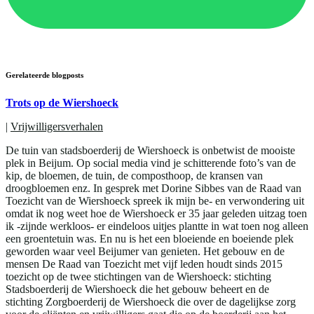
Gerelateerde blogposts
Trots op de Wiershoeck
|
Vrijwilligersverhalen
De tuin van stadsboerderij de Wiershoeck is onbetwist de mooiste
plek in Beijum. Op social media vind je schitterende foto’s van de
kip, de bloemen, de tuin, de composthoop, de kransen van
droogbloemen enz. In gesprek met Dorine Sibbes van de Raad van
Toezicht van de Wiershoeck spreek ik mijn be- en verwondering uit
omdat ik nog weet hoe de Wiershoeck er 35 jaar geleden uitzag toen
ik -zijnde werkloos- er eindeloos uitjes plantte in wat toen nog alleen
een groentetuin was. En nu is het een bloeiende en boeiende plek
geworden waar veel Beijumer van genieten. Het gebouw en de
mensen De Raad van Toezicht met vijf leden houdt sinds 2015
toezicht op de twee stichtingen van de Wiershoeck: stichting
Stadsboerderij de Wiershoeck die het gebouw beheert en de
stichting Zorgboerderij de Wiershoeck die over de dagelijkse zorg