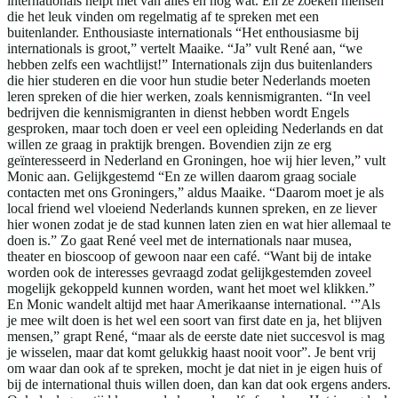
internationals helpt met van alles en nog wat. En ze zoeken mensen
die het leuk vinden om regelmatig af te spreken met een
buitenlander. Enthousiaste internationals “Het enthousiasme bij
internationals is groot,” vertelt Maaike. “Ja” vult René aan, “we
hebben zelfs een wachtlijst!” Internationals zijn dus buitenlanders
die hier studeren en die voor hun studie beter Nederlands moeten
leren spreken of die hier werken, zoals kennismigranten. “In veel
bedrijven die kennismigranten in dienst hebben wordt Engels
gesproken, maar toch doen er veel een opleiding Nederlands en dat
willen ze graag in praktijk brengen. Bovendien zijn ze erg
geïnteresseerd in Nederland en Groningen, hoe wij hier leven,” vult
Monic aan. Gelijkgestemd “En ze willen daarom graag sociale
contacten met ons Groningers,” aldus Maaike. “Daarom moet je als
local friend wel vloeiend Nederlands kunnen spreken, en ze liever
hier wonen zodat je de stad kunnen laten zien en wat hier allemaal te
doen is.” Zo gaat René veel met de internationals naar musea,
theater en bioscoop of gewoon naar een café. “Want bij de intake
worden ook de interesses gevraagd zodat gelijkgestemden zoveel
mogelijk gekoppeld kunnen worden, want het moet wel klikken.”
En Monic wandelt altijd met haar Amerikaanse international. ‘”Als
je mee wilt doen is het wel een soort van first date en ja, het blijven
mensen,” grapt René, “maar als de eerste date niet succesvol is mag
je wisselen, maar dat komt gelukkig haast nooit voor”. Je bent vrij
om waar dan ook af te spreken, mocht je dat niet in je eigen huis of
bij de international thuis willen doen, dan kan dat ook ergens anders.