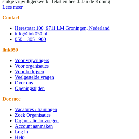
stukje vrijwilligerswerk. Tekst en beeld: Jan de Koning
Lees meer
Contact
Herestraat 100, 9711 LM Groningen, Nederland
info@link050.nl
050 – 3051 900
link050
Voor vrijwilligers
Voor organisaties
Voor bedrijven
Veelgestelde vragen
Over ons
Openingstijden
Doe mee
Vacatures / trainingen
Zoek Organisaties
Organisatie toevoegen
Account aanmaken
Log in
Help