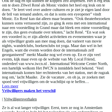
Ook de dag en tijd kunnen de koppels zelf afspreken. Het is erg leuk
om te doen Z0wel René als Monic vinden het heel erg leuk om te
doen. “Je leert veel over andere culturen en je ziet je eigen land door
de bril van iemand anders, en dat is soms een eyeopener” vindt
Monic. En René kan dat alleen maar beamen. “Ook theaterbezoeken
kunnen soms verrassend zijn, zo ging ik eens met een international
naar een voorstelling in Grand maar dat bleek een mime voorstelling
te zijn, dus geen evaluatie over teksten,” lacht René. “En wat ook
een voordeel is; er zijn allerlei activiteiten en evenementen waar je
als vrijwilliger gratis aan mee mag doen, dat varieert van movie
nights, wandelclubs, boekenclubs tot yoga. Maar dan wel in het
Engels, want die events worden door de internationals zelf
georganiseerd” merkt Maaike nog wel even op. En er zijn veel
events, kijk maar even op de website van My Local Friend,
onderdeel van www.iwcn.nl . International Welcome Center North,
een hartelijk welkom Het IWCN is inmiddels heel bekend. ‘Veel
internationals komen hier rechtstreeks van het station, met de rugzak
nog om,’ lacht Maaike. Zie de vacature , en oh ja, ze zoeken met
spoed veel vrijwilligers om de wachtlijst op te heffen…
Lees meer
Vrijwilligers maken het verschil
|
Vrijwilligersverhalen
Ze is al wat langer vrijwilliger. Eerst, toen ze nog in Amsterdam