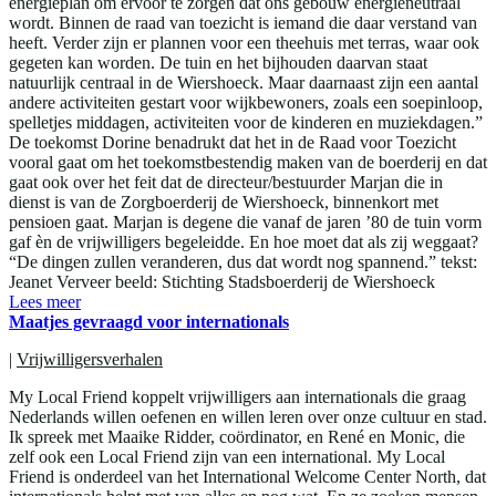
energieplan om ervoor te zorgen dat ons gebouw energieneutraal
wordt. Binnen de raad van toezicht is iemand die daar verstand van
heeft. Verder zijn er plannen voor een theehuis met terras, waar ook
gegeten kan worden. De tuin en het bijhouden daarvan staat
natuurlijk centraal in de Wiershoeck. Maar daarnaast zijn een aantal
andere activiteiten gestart voor wijkbewoners, zoals een soepinloop,
spelletjes middagen, activiteiten voor de kinderen en muziekdagen.”
De toekomst Dorine benadrukt dat het in de Raad voor Toezicht
vooral gaat om het toekomstbestendig maken van de boerderij en dat
gaat ook over het feit dat de directeur/bestuurder Marjan die in
dienst is van de Zorgboerderij de Wiershoeck, binnenkort met
pensioen gaat. Marjan is degene die vanaf de jaren ’80 de tuin vorm
gaf èn de vrijwilligers begeleidde. En hoe moet dat als zij weggaat?
“De dingen zullen veranderen, dus dat wordt nog spannend.” tekst:
Jeanet Verveer beeld: Stichting Stadsboerderij de Wiershoeck
Lees meer
Maatjes gevraagd voor internationals
|
Vrijwilligersverhalen
My Local Friend koppelt vrijwilligers aan internationals die graag
Nederlands willen oefenen en willen leren over onze cultuur en stad.
Ik spreek met Maaike Ridder, coördinator, en René en Monic, die
zelf ook een Local Friend zijn van een international. My Local
Friend is onderdeel van het International Welcome Center North, dat