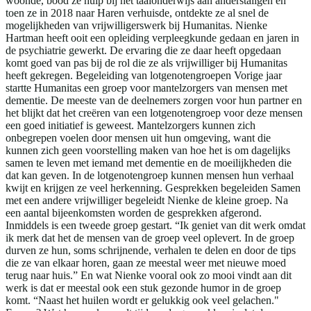
woonde, bood ze hulp bij het taalonderwijs aan anderstaligen en
toen ze in 2018 naar Haren verhuisde, ontdekte ze al snel de
mogelijkheden van vrijwilligerswerk bij Humanitas. Nienke
Hartman heeft ooit een opleiding verpleegkunde gedaan en jaren in
de psychiatrie gewerkt. De ervaring die ze daar heeft opgedaan
komt goed van pas bij de rol die ze als vrijwilliger bij Humanitas
heeft gekregen. Begeleiding van lotgenotengroepen Vorige jaar
startte Humanitas een groep voor mantelzorgers van mensen met
dementie. De meeste van de deelnemers zorgen voor hun partner en
het blijkt dat het creëren van een lotgenotengroep voor deze mensen
een goed initiatief is geweest. Mantelzorgers kunnen zich
onbegrepen voelen door mensen uit hun omgeving, want die
kunnen zich geen voorstelling maken van hoe het is om dagelijks
samen te leven met iemand met dementie en de moeilijkheden die
dat kan geven. In de lotgenotengroep kunnen mensen hun verhaal
kwijt en krijgen ze veel herkenning. Gesprekken begeleiden Samen
met een andere vrijwilliger begeleidt Nienke de kleine groep. Na
een aantal bijeenkomsten worden de gesprekken afgerond.
Inmiddels is een tweede groep gestart. “Ik geniet van dit werk omdat
ik merk dat het de mensen van de groep veel oplevert. In de groep
durven ze hun, soms schrijnende, verhalen te delen en door de tips
die ze van elkaar horen, gaan ze meestal weer met nieuwe moed
terug naar huis.” En wat Nienke vooral ook zo mooi vindt aan dit
werk is dat er meestal ook een stuk gezonde humor in de groep
komt. “Naast het huilen wordt er gelukkig ook veel gelachen."