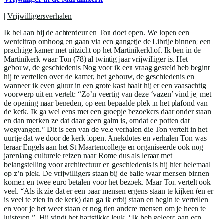
|
Vrijwilligersverhalen
Ik bel aan bij de achterdeur en Ton doet open. We lopen een
wenteltrap omhoog en gaan via een gangetje de Librije binnen; een
prachtige kamer met uitzicht op het Martinikerkhof. Ik ben in de
Martinikerk waar Ton (78) al twintig jaar vrijwilliger is. Het
gebouw, de geschiedenis Nog voor ik een vraag gesteld heb begint
hij te vertellen over de kamer, het gebouw, de geschiedenis en
wanneer ik even gluur in een grote kast haalt hij er een vaasachtig
voorwerp uit en vertelt: “Zo’n veertig van deze ‘vazen’ vind je, met
de opening naar beneden, op een bepaalde plek in het plafond van
de kerk. Ik ga wel eens met een groepje bezoekers daar onder staan
en dan merken ze dat daar geen galm is, omdat de potten dat
wegvangen.” Dit is een van de vele verhalen die Ton vertelt in het
uurtje dat we door de kerk lopen. Anekdotes en verhalen Ton was
leraar Engels aan het St Maartencollege en organiseerde ook nog
jarenlang culturele reizen naar Rome dus als leraar met
belangstelling voor architectuur en geschiedenis is hij hier helemaal
op z’n plek. De vrijwilligers staan bij de balie waar mensen binnen
komen en twee euro betalen voor het bezoek. Maar Ton vertelt ook
veel. “Als ik zie dat er een paar mensen ergens staan te kijken (en er
is veel te zien in de kerk) dan ga ik erbij staan en begin te vertellen
en voor je het weet staan er nog tien andere mensen om je heen te
luisteren.” Hij vindt het hartstikke leuk. “Ik heb geleerd aan een