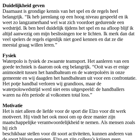
Duidelijkheid geven
Daarnaast is grondige kennis van het spel en de regels heel
belangrijk. “Ik heb jarenlang op een hoog niveau gespeeld en ik
weet zo langzamerhand wel wat zich voordoet gedurende een
wedstrijd. Ik ben heel duidelijk tijdens het spel en na afloop blijf ik
altijd aanwezig om mijn beslissingen toe te lichten. Ik merk dan dat
veel spelers de regels eigenlijk niet goed kennen en dat ze die
meestal graag willen leren.”
Fysiek
Waterpolo is fysiek de zwaarste teamsport. Het aanleren van een
goede techniek is daarom ook erg belangrijk. “Ooit was er enige
animositeit tussen het handbalteam en de waterpoloërs in onze
gemeente en wij daagden het handbalteam uit voor een confrontatie.
Het potje handbal verloren wij grandioos, maar de
waterpolowedstrijd werd niet eens uitgespeeld: de handballers
waren na één periode al volkomen total loss.”
Motivatie
Het is niet alleen de liefde voor de sport die Elzo voor dit werk
motiveert. Hij vindt het ook mooi om op deze manier zijn
maatschappelijke verantwoordelijkheid te nemen. Als mensen zoals
hij zich
beschikbaar stellen voor dit soort activiteiten, kunnen anderen van
de sport blijven genieten. Elzo en zijn collega’s krijgen geen