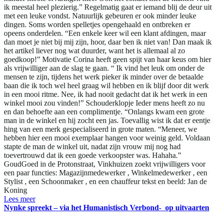
ik meestal heel plezierig.” Regelmatig gaat er iemand blij de deur uit
met een leuke vondst. Natuurlijk gebeuren er ook minder leuke
dingen. Soms worden spelletjes opengehaald en ontbreken er
opeens onderdelen. “Een enkele keer wil een klant afdingen, maar
dan moet je niet bij mij zijn, hoor, daar ben ik niet van! Dan maak ik
het artikel liever nog wat duurder, want het is allemaal al zo
goedkoop!” Motivatie Corina heeft geen spijt van haar keus om hier
als vrijwilliger aan de slag te gaan. “ Ik vind het leuk om onder de
mensen te zijn, tijdens het werk pieker ik minder over de betaalde
baan die ik toch wel heel graag wil hebben en ik blijf door dit werk
in een mooi ritme. Nee, ik had nooit gedacht dat ik het werk in een
winkel mooi zou vinden!” Schouderklopje Ieder mens heeft zo nu
en dan behoefte aan een complimentje. “Onlangs kwam een grote
man in de winkel en hij zocht een jas. Toevallig wist ik dat er eentje
hing van een merk gespecialiseerd in grote maten. “Meneer, we
hebben hier een mooi exemplaar hangen voor weinig geld. Voldaan
stapte de man de winkel uit, nadat zijn vrouw mij nog had
toevertrouwd dat ik een goede verkoopster was. Hahaha.”
GoudGoed in de Protonstraat, Vinkhuizen zoekt vrijwilligers voor
een paar functies: Magazijnmedewerker , Winkelmedewerker , een
Stylist , een Schoonmaker , en een chauffeur tekst en beeld: Jan de
Koning
Lees meer
Nynke spreekt – via het Humanistisch Verbond- op uitvaarten