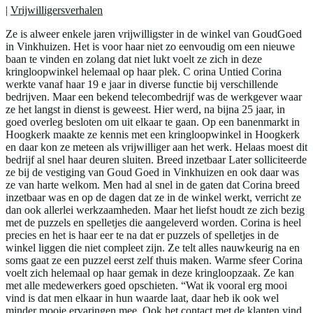
|
Vrijwilligersverhalen
Ze is alweer enkele jaren vrijwilligster in de winkel van GoudGoed
in Vinkhuizen. Het is voor haar niet zo eenvoudig om een nieuwe
baan te vinden en zolang dat niet lukt voelt ze zich in deze
kringloopwinkel helemaal op haar plek. C orina Untied Corina
werkte vanaf haar 19 e jaar in diverse functie bij verschillende
bedrijven. Maar een bekend telecombedrijf was de werkgever waar
ze het langst in dienst is geweest. Hier werd, na bijna 25 jaar, in
goed overleg besloten om uit elkaar te gaan. Op een banenmarkt in
Hoogkerk maakte ze kennis met een kringloopwinkel in Hoogkerk
en daar kon ze meteen als vrijwilliger aan het werk. Helaas moest dit
bedrijf al snel haar deuren sluiten. Breed inzetbaar Later solliciteerde
ze bij de vestiging van Goud Goed in Vinkhuizen en ook daar was
ze van harte welkom. Men had al snel in de gaten dat Corina breed
inzetbaar was en op de dagen dat ze in de winkel werkt, verricht ze
dan ook allerlei werkzaamheden. Maar het liefst houdt ze zich bezig
met de puzzels en spelletjes die aangeleverd worden. Corina is heel
precies en het is haar eer te na dat er puzzels of spelletjes in de
winkel liggen die niet compleet zijn. Ze telt alles nauwkeurig na en
soms gaat ze een puzzel eerst zelf thuis maken. Warme sfeer Corina
voelt zich helemaal op haar gemak in deze kringloopzaak. Ze kan
met alle medewerkers goed opschieten. “Wat ik vooral erg mooi
vind is dat men elkaar in hun waarde laat, daar heb ik ook wel
minder mooie ervaringen mee. Ook het contact met de klanten vind