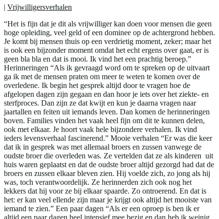
|
Vrijwilligersverhalen
“Het is fijn dat je dit als vrijwilliger kan doen voor mensen die geen
hoge opleiding, veel geld of een dominee op de achtergrond hebben.
Je komt bij mensen thuis op een verdrietig moment, zeker; maar het
is ook een bijzonder moment omdat het echt ergens over gaat, er is
geen bla bla en dat is mooi. Ik vind het een prachtig beroep.”
Herinneringen “Als ik gevraagd word om te spreken op de uitvaart
ga ik met de mensen praten om meer te weten te komen over de
overledene. Ik begin het gesprek altijd door te vragen hoe de
afgelopen dagen zijn gegaan en dan hoor je iets over het ziekte- en
sterfproces. Dan zijn ze dat kwijt en kun je daarna vragen naar
jaartallen en feiten uit iemands leven. Dan komen de herinneringen
boven. Families vinden het vaak heel fijn om dit te kunnen delen,
ook met elkaar. Je hoort vaak hele bijzondere verhalen. Ik vind
ieders levensverhaal fascinerend.” Mooie verhalen “Er was die keer
dat ik in gesprek was met allemaal broers en zussen vanwege de
oudste broer die overleden was. Ze vertelden dat ze als kinderen uit
huis waren geplaatst en dat de oudste broer altijd gezorgd had dat de
broers en zussen elkaar bleven zien. Hij voelde zich, zo jong als hij
was, toch verantwoordelijk. Ze herinnerden zich ook nog het
lekkers dat hij voor ze bij elkaar spaarde. Zo ontroerend. En dat is
het: er kan veel ellende zijn maar je krijgt ook altijd het mooiste van
iemand te zien.” Een paar dagen “Als er een oproep is ben ik er
altijd een paar dagen heel intensief mee bezig en dan heb ik weinig