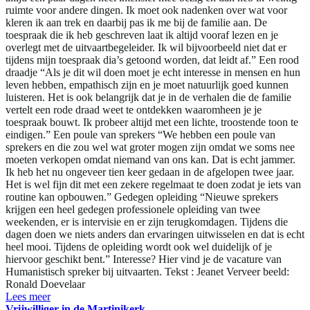
ruimte voor andere dingen. Ik moet ook nadenken over wat voor
kleren ik aan trek en daarbij pas ik me bij de familie aan. De
toespraak die ik heb geschreven laat ik altijd vooraf lezen en je
overlegt met de uitvaartbegeleider. Ik wil bijvoorbeeld niet dat er
tijdens mijn toespraak dia’s getoond worden, dat leidt af.” Een rood
draadje “Als je dit wil doen moet je echt interesse in mensen en hun
leven hebben, empathisch zijn en je moet natuurlijk goed kunnen
luisteren. Het is ook belangrijk dat je in de verhalen die de familie
vertelt een rode draad weet te ontdekken waaromheen je je
toespraak bouwt. Ik probeer altijd met een lichte, troostende toon te
eindigen.” Een poule van sprekers “We hebben een poule van
sprekers en die zou wel wat groter mogen zijn omdat we soms nee
moeten verkopen omdat niemand van ons kan. Dat is echt jammer.
Ik heb het nu ongeveer tien keer gedaan in de afgelopen twee jaar.
Het is wel fijn dit met een zekere regelmaat te doen zodat je iets van
routine kan opbouwen.” Gedegen opleiding “Nieuwe sprekers
krijgen een heel gedegen professionele opleiding van twee
weekenden, er is intervisie en er zijn terugkomdagen. Tijdens die
dagen doen we niets anders dan ervaringen uitwisselen en dat is echt
heel mooi. Tijdens de opleiding wordt ook wel duidelijk of je
hiervoor geschikt bent.” Interesse? Hier vind je de vacature van
Humanistisch spreker bij uitvaarten. Tekst : Jeanet Verveer beeld:
Ronald Doevelaar
Lees meer
Vrijwilliger in de Martinikerk