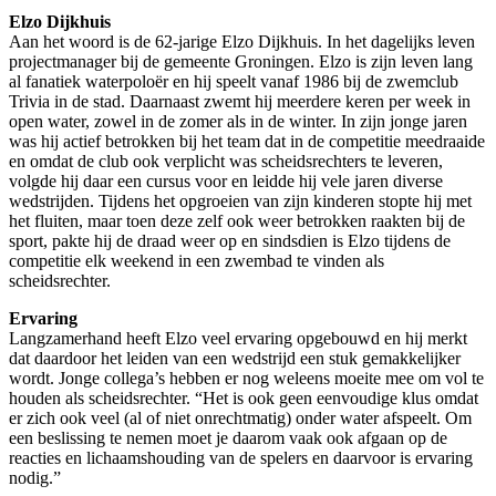
Elzo Dijkhuis
Aan het woord is de 62-jarige Elzo Dijkhuis. In het dagelijks leven
projectmanager bij de gemeente Groningen. Elzo is zijn leven lang
al fanatiek waterpoloër en hij speelt vanaf 1986 bij de zwemclub
Trivia in de stad. Daarnaast zwemt hij meerdere keren per week in
open water, zowel in de zomer als in de winter. In zijn jonge jaren
was hij actief betrokken bij het team dat in de competitie meedraaide
en omdat de club ook verplicht was scheidsrechters te leveren,
volgde hij daar een cursus voor en leidde hij vele jaren diverse
wedstrijden. Tijdens het opgroeien van zijn kinderen stopte hij met
het fluiten, maar toen deze zelf ook weer betrokken raakten bij de
sport, pakte hij de draad weer op en sindsdien is Elzo tijdens de
competitie elk weekend in een zwembad te vinden als
scheidsrechter.
Ervaring
Langzamerhand heeft Elzo veel ervaring opgebouwd en hij merkt
dat daardoor het leiden van een wedstrijd een stuk gemakkelijker
wordt. Jonge collega’s hebben er nog weleens moeite mee om vol te
houden als scheidsrechter. “Het is ook geen eenvoudige klus omdat
er zich ook veel (al of niet onrechtmatig) onder water afspeelt. Om
een beslissing te nemen moet je daarom vaak ook afgaan op de
reacties en lichaamshouding van de spelers en daarvoor is ervaring
nodig.”