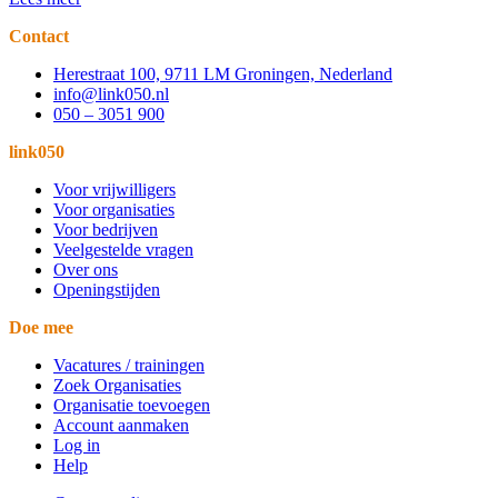
Contact
Herestraat 100, 9711 LM Groningen, Nederland
info@link050.nl
050 – 3051 900
link050
Voor vrijwilligers
Voor organisaties
Voor bedrijven
Veelgestelde vragen
Over ons
Openingstijden
Doe mee
Vacatures / trainingen
Zoek Organisaties
Organisatie toevoegen
Account aanmaken
Log in
Help