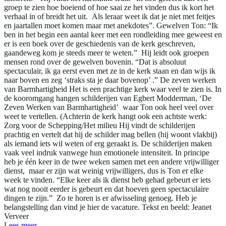
groep te zien hoe boeiend of hoe saai ze het vinden dus ik kort het
verhaal in of breidt het uit. Als leraar weet ik dat je niet met feitjes
en jaartallen moet komen maar met anekdotes”. Gewelven Ton: “Ik
ben in het begin een aantal keer met een rondleiding mee geweest en
er is een boek over de geschiedenis van de kerk geschreven,
gaandeweg kom je steeds meer te weten.” Hij leidt ook groepen
mensen rond over de gewelven bovenin. “Dat is absoluut
spectaculair, ik ga eerst even met ze in de kerk staan en dan wijs ik
naar boven en zeg ‘straks sta je daar bovenop’ .” De zeven werken
van Barmhartigheid Het is een prachtige kerk waar veel te zien is. In
de kooromgang hangen schilderijen van Egbert Modderman, ‘De
Zeven Werken van Barmhartigheid’ waar Ton ook heel veel over
weet te vertellen. (Achterin de kerk hangt ook een achtste werk:
Zorg voor de Schepping/Het milieu Hij vindt de schilderijen
prachtig en vertelt dat hij de schilder mag bellen (hij woont vlakbij)
als iemand iets wil weten of erg geraakt is. De schilderijen maken
vaak veel indruk vanwege hun emotionele intensiteit. In principe
heb je één keer in de twee weken samen met een andere vrijwilliger
dienst, maar er zijn wat weinig vrijwilligers, dus is Ton er elke
week te vinden. “Elke keer als ik dienst heb gehad gebeurt er iets
wat nog nooit eerder is gebeurt en dat hoeven geen spectaculaire
dingen te zijn.” Zo te horen is er afwisseling genoeg. Heb je
belangstelling dan vind je hier de vacature. Tekst en beeld: Jeanet
Verveer
Lees meer