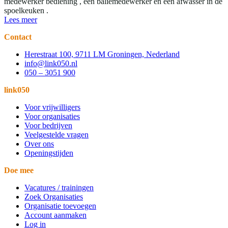
medewerker bediening , een baliemedewerker en een afwasser in de
spoelkeuken .
Lees meer
Contact
Herestraat 100, 9711 LM Groningen, Nederland
info@link050.nl
050 – 3051 900
link050
Voor vrijwilligers
Voor organisaties
Voor bedrijven
Veelgestelde vragen
Over ons
Openingstijden
Doe mee
Vacatures / trainingen
Zoek Organisaties
Organisatie toevoegen
Account aanmaken
Log in