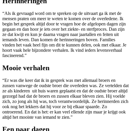
Herinneringen
“Als ik gevraagd word om te spreken op de uitvaart ga ik met de
mensen praten om meer te weten te komen over de overledene. Ik
begin het gesprek altijd door te vragen hoe de afgelopen dagen zijn
gegaan en dan hoor je iets over het ziekte- en sterfproces. Dan zijn
ze dat kwijt en kun je daarna vragen naar jaartallen en feiten uit
iemands leven. Dan komen de herinneringen boven. Families
vinden het vaak heel fijn om dit te kunnen delen, ook met elkaar. Je
hoort vaak hele bijzondere verhalen. Ik vind ieders levensverhaal
fascinerend.”
Mooie verhalen
“Er was die keer dat ik in gesprek was met allemaal broers en
zussen vanwege de oudste broer die overleden was. Ze vertelden dat
ze als kinderen uit huis waren geplaatst en dat de oudste broer altijd
gezorgd had dat de broers en zussen elkaar bleven zien. Hij voelde
zich, zo jong als hij was, toch verantwoordelijk. Ze herinnerden zich
ook nog het lekkers dat hij voor ze bij elkaar spaarde. Zo
ontroerend. En dat is het: er kan veel ellende zijn maar je krijgt ook
altijd het mooiste van iemand te zien.”
Een paar dagen