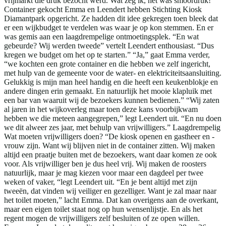
vrijmarkt die druk bezocht werd. Wat zeg ik, het was smoordruk!”
Container gekocht Emma en Leendert hebben Stichting Kiosk
Diamantpark opgericht. Ze hadden dit idee gekregen toen bleek dat
er een wijkbudget te verdelen was waar je op kon stemmen. En er
was gemis aan een laagdrempelige ontmoetingsplek. “En wat
gebeurde? Wij werden tweede” vertelt Leendert enthousiast. “Dus
kregen we budget om het op te starten.” “Ja,” gaat Emma verder,
“we kochten een grote container en die hebben we zelf ingericht,
met hulp van de gemeente voor de water- en elektriciteitsaansluiting.
Gelukkig is mijn man heel handig en die heeft een keukenblokje en
andere dingen erin gemaakt. En natuurlijk het mooie klapluik met
een bar van waaruit wij de bezoekers kunnen bedienen.” “Wij zaten
al jaren in het wijkoverleg maar toen deze kans voorbijkwam
hebben we die meteen aangegrepen,” legt Leendert uit. “En nu doen
we dit alweer zes jaar, met behulp van vrijwilligers.” Laagdrempelig
Wat moeten vrijwilligers doen? “De kiosk openen en gastheer en -
vrouw zijn. Want wij blijven niet in de container zitten. Wij maken
altijd een praatje buiten met de bezoekers, want daar komen ze ook
voor. Als vrijwilliger ben je dus heel vrij. Wij maken de roosters
natuurlijk, maar je mag kiezen voor maar een dagdeel per twee
weken of vaker, “legt Leendert uit. “En je bent altijd met zijn
tweeën, dat vinden wij veiliger en gezelliger. Want je zal maar naar
het toilet moeten,” lacht Emma. Dat kan overigens aan de overkant,
maar een eigen toilet staat nog op hun wensenlijstje. En als het
regent mogen de vrijwilligers zelf besluiten of ze open willen.