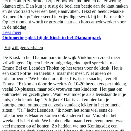
het niet altijd zo druk en zijn er ook wel momenten dat er weinig
klanten zijn. Dan kun je rustig de boel een beetje aan de kant maken
en de voorraad weer een beetje aanvullen. Tekst en beeld: Maaike
Krijnen Ook geïnteresseerd in vrijwilligerswerk bij het Parrelcafé?
Op het moment wordt er gezocht naar een horecamedewerker voor
in de middag.
Lees meer
Ontmoetingsplek bij de Kiosk in het Diamantpark
|
Vrijwilligersverhalen
De Kiosk in het Diamantpark in de wijk Vinkhuizen zoekt meer
vrijwilligers. Op een hele zonnige dag eind april spreek ik met
Emma Bel en Leendert Tholen op het terras voor de kiosk. Het is
een soort koffie- en theehuis, maar met meer. Niet alleen de
rollatorbende “We hebben ook thee, fris, ijs en snacks,” vertelt
Emma. “Er komen door de week zo’n 10-20 bezoekers per middag,
veelal 50-plussers, maar ook vrouwen met kinderen. Het gaat om
ontmoeten en gezelligheid. Want wat moet je als alleenstaande in je
huis, de hele middag TV kijken? Dat is saai en hier kun je
buurtgenoten ontmoeten en zoals vandaag lekker in het zonnetje
zitten.” “Ja,” lacht Leendert, “ik noem het soms wel eens de
rollatorbende. Maar er komen ook anderen hoor. Vooral in het
weekend is het druk. We hebben elke maand een evenement, waar
veel mensen op af komen. Zo hadden we met Koningsdag een