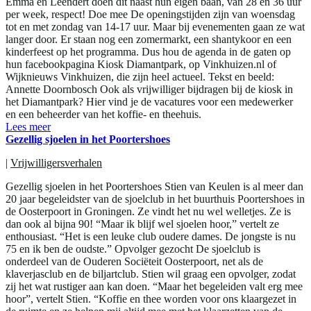
Emma en Leendert doen dit naast hun eigen baan, van 28 en 36 uur
per week, respect! Doe mee De openingstijden zijn van woensdag
tot en met zondag van 14-17 uur. Maar bij evenementen gaan ze wat
langer door. Er staan nog een zomermarkt, een shantykoor en een
kinderfeest op het programma. Dus hou de agenda in de gaten op
hun facebookpagina Kiosk Diamantpark, op Vinkhuizen.nl of
Wijknieuws Vinkhuizen, die zijn heel actueel. Tekst en beeld:
Annette Doornbosch Ook als vrijwilliger bijdragen bij de kiosk in
het Diamantpark? Hier vind je de vacatures voor een medewerker
en een beheerder van het koffie- en theehuis.
Lees meer
Gezellig sjoelen in het Poortershoes
|
Vrijwilligersverhalen
Gezellig sjoelen in het Poortershoes Stien van Keulen is al meer dan
20 jaar begeleidster van de sjoelclub in het buurthuis Poortershoes in
de Oosterpoort in Groningen. Ze vindt het nu wel welletjes. Ze is
dan ook al bijna 90! “Maar ik blijf wel sjoelen hoor,” vertelt ze
enthousiast. “Het is een leuke club oudere dames. De jongste is nu
75 en ik ben de oudste.” Opvolger gezocht De sjoelclub is
onderdeel van de Ouderen Sociëteit Oosterpoort, net als de
klaverjasclub en de biljartclub. Stien wil graag een opvolger, zodat
zij het wat rustiger aan kan doen. “Maar het begeleiden valt erg mee
hoor”, vertelt Stien. “Koffie en thee worden voor ons klaargezet in