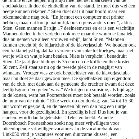
de ruimte en ze helpen mij altijd mee met het klaarzetten van de
sjoelbakken. Ik doe de eindtelling van de stand, je moet dus wel een
beetje kunnen rekenen.” Stien doet dat uit haar hoofd maar een
rekenmachine mag ook. “En je moet een computer met printer
hebben, maar dat kun je natuurlijk ook ergens anders doen”, aldus
Stien. Geen mannen Er zijn 17 deelneemsters en er is een wachtlijst.
Mannen deden in het verleden ook mee maar die waren te fanatiek,
dus nu nemen we alleen vrouwen erbij”, lacht Stien. “Mannen
kunnen terecht bij de biljartclub of de klaverjasclub. We houden ook
een traktatielijst bij, dat kan variëren van cake tot koekjes, maar net
wat je wilt en wat je kunt betalen. Niets is verplicht”, benadrukt
Stien. De jaarlijkse bijdrage is 35 euro en de koffie en thee kosten
50 cent. Zelf staat ze nu op de tweede plek in de ranglijst van
winnaars. Vroeger was ze ook begeleidster van de klaverjasclub,
maar nu doet ze daar gewoon mee. De sjoelbakken zijn eigendom
van de club, met dank aan de gemeente die erachter kwam dat deze
leeftijdsgroep ‘vergeten’ was. “We krijgen nu subsidie, als bijdrage
in de kosten, want het Poortershoes moet ook betaald worden, zoals
de huur van de ruimte.” Elke week op donderdag, van 14 tot 15.30
uur wordt er gesjoeld, en de meesten blijven dan nog een uurtje
hangen, voor de gezelligheid. En gezellig is het! Dus hou je van
sjoelen: wordt dan begeleidster ! Tekst en beeld: Annette
Doornbosch Poortershoes zoekt nog meer vrijwilligers voor
uiteenlopende vrijwilligersvacatures. In de vacaturebank van
Link050 vind je vacatures voor een duurzame klusser , een