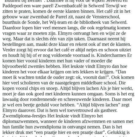
“Buurten bij Bernlef”. Daarmee is hij voor de wijken Selwerd en
Paddepoel een ware parel! Zwembadcafé in Selwerd Terwijl we
zitten te praten, komen de eerste klanten binnen. Het café zit in het
gebouw waar zwembad de Parrel zit, naast de Vensterschool,
buurthuis de Sonde, het Wij-team en de bibliotheek van Selwerd.
Daardoor lopen hier veel mensen langs, die ook regelmatig komen
vragen waar ze moeten zijn. Elmyro ontvangt hen en wijst ze de
weg. Maar dat is slechts één van zijn taken. Daarnaast neemt hij
bestellingen aan, maakt deze klaar en rekent ook af met de klanten.
Verder zorgt hij ervoor dat het café er altijd netjes en schoon uitziet
en houdt hij bij of er nog voldoende voorraad is. Kindercharmes Er
komen hier vooral kinderen met hun vader of moeder die
bijvoorbeeld zwemles hebben. Het leukste vindt Elmyro dan hoe
kinderen het voor elkaar krijgen om iets lekkers te krijgen. “Dan
moet ik wachten totdat de ouder zegt: ok, vooruit dan!”. Ook komen
hier veel scholieren van de naastgelegen middelbare school. Die
kopen vooral chips en snoep. Altijd blijven lachen Als je hier werkt,
moet je dan ook goed met kinderen kunnen omgaan. Soms is het erg
lawaaiig door rondrennende en schreeuwende kinderen. Daar moet
je wel een beetje geduld voor hebben. “Altijd blijven lachen” zegt
Elmyro daarover. Dat is hem wel toevertrouwd als gastheer.
Zwemdiploma-feestjes Het leukste vindt Elmyro het
diplomazwemmen, wanneer de kinderen afzwemmen en samen met
hun familie hun zwemdiploma in ontvangst nemen. Dan is het
lekker druk met “een praatje hier en een praatje daar”. Gelukkig is