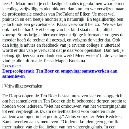
feest!’ Maar mocht je echt lastige situaties tegenkomen waar je met
je collega-vrijwilligers niet uitkomt, dan kunnen we verwijzen naar
de professionele coaches van ProTalent of Elker. ‘Je moet wel
praktisch en een beetje nuchter zijn natuurlijk’ En tegelijkertijd ben
je toch ook een gevoelsmens. Klaas verwoordt het zo: ‘We werken
ook met het hart!’ Het belang van het kind staat daarbij altijd
voorop. Soms krijg je hierover tegenstrijdige informatie: volgens de
moeder heeft de rechter dít gezegd, en volgens de vader dát. Ook
dan krijg je advies en feedback van je ervaren collega’s; uiteraard
wordt er dus van je verwacht dat je daarvoor openstaat. Dan heb je
belangrijk, leerzaam én dankbaar werk! Meer weten? In de vacature
vind je alle informatie Tekst: Magda Bootsma
Lees meer
Dorpscoöperatie Ten Boer en omgeving: samenwerken aan
samenleven
|
Vrijwilligersverhalen
De Dorpscoöperatie Ten Boer bestaat nu zeven jaar en is opgericht
om het samenleven in Ten Boer en de bijbehorende dorpen prettig te
houden voor iedereen. ”Met het ombouwen van het verzorgingshuis
tot een verpleeghuis kwam de leefbaarheid voor ouderen in de
aanleunwoningen in het gedring.” Aldus voorzitter Peter Redeker.
Samenwerken aan samenleven! "Ouderen konden geen gebruik
meer maken van de faciliteiten van het verzorgingshuis. In een