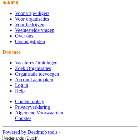
link050
Voor vrijwilligers
Voor organisaties
Voor bedrijven
Veelgestelde vragen
Over ons
Openingstijden
Doe mee
Vacatures / trainingen
Zoek Organisaties
Organisatie toevoegen
Account aanmaken
Log in
Help
Content policy
Privacyverklaring
Algemene Voorwaarden
Cookies
Powered by Deedmob tools
·