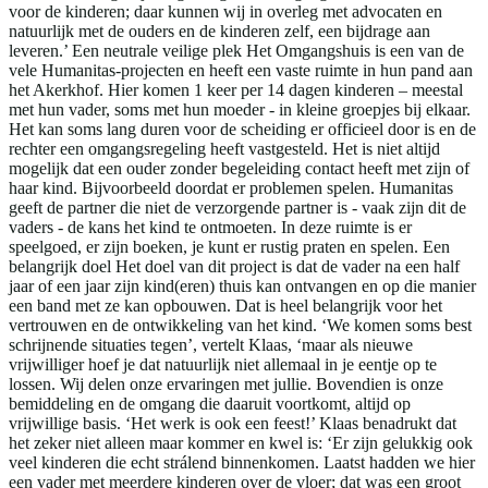
voor de kinderen; daar kunnen wij in overleg met advocaten en
natuurlijk met de ouders en de kinderen zelf, een bijdrage aan
leveren.’ Een neutrale veilige plek Het Omgangshuis is een van de
vele Humanitas-projecten en heeft een vaste ruimte in hun pand aan
het Akerkhof. Hier komen 1 keer per 14 dagen kinderen – meestal
met hun vader, soms met hun moeder - in kleine groepjes bij elkaar.
Het kan soms lang duren voor de scheiding er officieel door is en de
rechter een omgangsregeling heeft vastgesteld. Het is niet altijd
mogelijk dat een ouder zonder begeleiding contact heeft met zijn of
haar kind. Bijvoorbeeld doordat er problemen spelen. Humanitas
geeft de partner die niet de verzorgende partner is - vaak zijn dit de
vaders - de kans het kind te ontmoeten. In deze ruimte is er
speelgoed, er zijn boeken, je kunt er rustig praten en spelen. Een
belangrijk doel Het doel van dit project is dat de vader na een half
jaar of een jaar zijn kind(eren) thuis kan ontvangen en op die manier
een band met ze kan opbouwen. Dat is heel belangrijk voor het
vertrouwen en de ontwikkeling van het kind. ‘We komen soms best
schrijnende situaties tegen’, vertelt Klaas, ‘maar als nieuwe
vrijwilliger hoef je dat natuurlijk niet allemaal in je eentje op te
lossen. Wij delen onze ervaringen met jullie. Bovendien is onze
bemiddeling en de omgang die daaruit voortkomt, altijd op
vrijwillige basis. ‘Het werk is ook een feest!’ Klaas benadrukt dat
het zeker niet alleen maar kommer en kwel is: ‘Er zijn gelukkig ook
veel kinderen die echt strálend binnenkomen. Laatst hadden we hier
een vader met meerdere kinderen over de vloer; dat was een groot