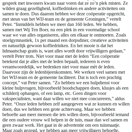
gesprek met inwoners kwam naar voren dat ze zo’n plek misten. Ze
wilden graag gezelligheid, koffiedrinken en andere activiteiten om
samen te doen. Dus daarom hebben we deze coöperatie opgericht,
met steun van het WIJ-team en de gemeente Groningen,” vertelt
Peter. “Inmiddels hebben we meer dan 160 leden. We hebben,
samen met Wij Ten Boer, nu een plek in een voormalige school
waar we van alles organiseren, alles om elkaar te ontmoeten. Zoals
stoelgymnastiek, 1x per maand een dorpsdiner, creatieve activiteiten
en natuurlijk gewoon koffiedrinken. En het mooie is dat het
lidmaatschap gratis is, want alles wordt door vrijwilligers gedaan,”
vertelt Peter trots. Niet voor maar met de leden “Een coöperatie
betekent dat je alles met de leden bepaalt, iedereen is even
verantwoordelijk, we bedenken niet voor maar mèt de leden.
Daarvoor zijn de ledenbijeenkomsten. We werken veel samen met
het WIJ-team en de gemeente faciliteert. Dat is toch een prachtig
concept,” vat Peter samen. “Zo hebben we een hulpdienst voor
kleine hulpvragen, bijvoorbeeld boodschappen doen, klusjes als een
schilderij ophangen, of een lamp, etc. Geen dingen voor
vakspecialisten, want daar willen we niet mee concurreren,” aldus
Peter. “Onze leden hebben zelf aangegeven wat ze kunnen en willen
doen, dus we hebben een grote achtervang. Maar we hebben
behoefte aan meer mensen die iets willen doen, bijvoorbeeld iemand
die een oudere vrouw wil helpen in de tuin, maar dan wel samen en
geen zwaar werk. Het gaat in de advertentie om een tuinmaatje.
Maar zoals gezegd, we hebben aan meer vrijwilligers behoefte,