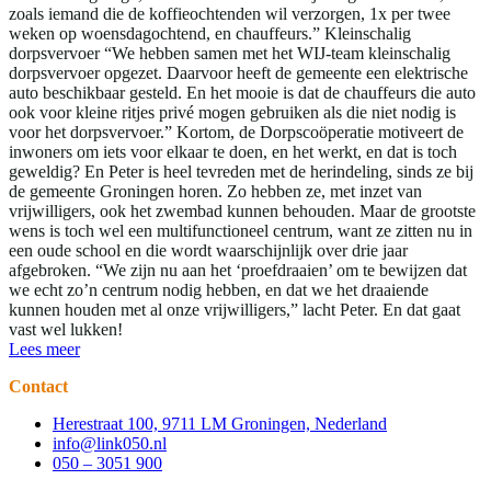
zoals iemand die de koffieochtenden wil verzorgen, 1x per twee
weken op woensdagochtend, en chauffeurs.” Kleinschalig
dorpsvervoer “We hebben samen met het WIJ-team kleinschalig
dorpsvervoer opgezet. Daarvoor heeft de gemeente een elektrische
auto beschikbaar gesteld. En het mooie is dat de chauffeurs die auto
ook voor kleine ritjes privé mogen gebruiken als die niet nodig is
voor het dorpsvervoer.” Kortom, de Dorpscoöperatie motiveert de
inwoners om iets voor elkaar te doen, en het werkt, en dat is toch
geweldig? En Peter is heel tevreden met de herindeling, sinds ze bij
de gemeente Groningen horen. Zo hebben ze, met inzet van
vrijwilligers, ook het zwembad kunnen behouden. Maar de grootste
wens is toch wel een multifunctioneel centrum, want ze zitten nu in
een oude school en die wordt waarschijnlijk over drie jaar
afgebroken. “We zijn nu aan het ‘proefdraaien’ om te bewijzen dat
we echt zo’n centrum nodig hebben, en dat we het draaiende
kunnen houden met al onze vrijwilligers,” lacht Peter. En dat gaat
vast wel lukken!
Lees meer
Contact
Herestraat 100, 9711 LM Groningen, Nederland
info@link050.nl
050 – 3051 900