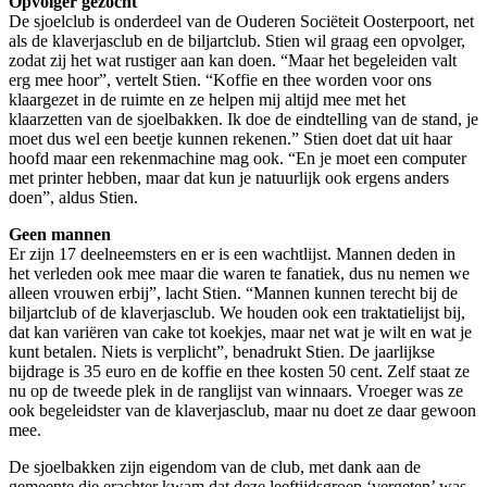
Opvolger gezocht
De sjoelclub is onderdeel van de Ouderen Sociëteit Oosterpoort, net
als de klaverjasclub en de biljartclub. Stien wil graag een opvolger,
zodat zij het wat rustiger aan kan doen. “Maar het begeleiden valt
erg mee hoor”, vertelt Stien. “Koffie en thee worden voor ons
klaargezet in de ruimte en ze helpen mij altijd mee met het
klaarzetten van de sjoelbakken. Ik doe de eindtelling van de stand, je
moet dus wel een beetje kunnen rekenen.” Stien doet dat uit haar
hoofd maar een rekenmachine mag ook. “En je moet een computer
met printer hebben, maar dat kun je natuurlijk ook ergens anders
doen”, aldus Stien.
Geen mannen
Er zijn 17 deelneemsters en er is een wachtlijst. Mannen deden in
het verleden ook mee maar die waren te fanatiek, dus nu nemen we
alleen vrouwen erbij”, lacht Stien. “Mannen kunnen terecht bij de
biljartclub of de klaverjasclub. We houden ook een traktatielijst bij,
dat kan variëren van cake tot koekjes, maar net wat je wilt en wat je
kunt betalen. Niets is verplicht”, benadrukt Stien. De jaarlijkse
bijdrage is 35 euro en de koffie en thee kosten 50 cent. Zelf staat ze
nu op de tweede plek in de ranglijst van winnaars. Vroeger was ze
ook begeleidster van de klaverjasclub, maar nu doet ze daar gewoon
mee.
De sjoelbakken zijn eigendom van de club, met dank aan de
gemeente die erachter kwam dat deze leeftijdsgroep ‘vergeten’ was.