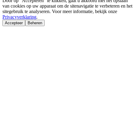
Door op "Accepteren" te klikken, gaat u akkoord met het opslaan
van cookies op uw apparaat om de sitenavigatie te verbeteren en het
sitegebruik te analyseren. Voor meer informatie, bekijk onze
Privacyverklaring
.
Accepteer
Beheren