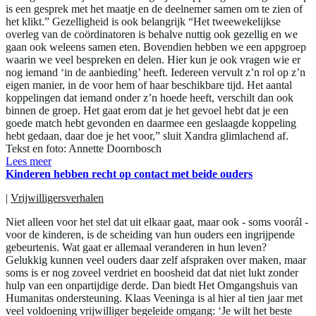
is een gesprek met het maatje en de deelnemer samen om te zien of
het klikt.” Gezelligheid is ook belangrijk “Het tweewekelijkse
overleg van de coördinatoren is behalve nuttig ook gezellig en we
gaan ook weleens samen eten. Bovendien hebben we een appgroep
waarin we veel bespreken en delen. Hier kun je ook vragen wie er
nog iemand ‘in de aanbieding’ heeft. Iedereen vervult z’n rol op z’n
eigen manier, in de voor hem of haar beschikbare tijd. Het aantal
koppelingen dat iemand onder z’n hoede heeft, verschilt dan ook
binnen de groep. Het gaat erom dat je het gevoel hebt dat je een
goede match hebt gevonden en daarmee een geslaagde koppeling
hebt gedaan, daar doe je het voor,” sluit Xandra glimlachend af.
Tekst en foto: Annette Doornbosch
Lees meer
Kinderen hebben recht op contact met beide ouders
|
Vrijwilligersverhalen
Niet alleen voor het stel dat uit elkaar gaat, maar ook - soms voorál -
voor de kinderen, is de scheiding van hun ouders een ingrijpende
gebeurtenis. Wat gaat er allemaal veranderen in hun leven?
Gelukkig kunnen veel ouders daar zelf afspraken over maken, maar
soms is er nog zoveel verdriet en boosheid dat dat niet lukt zonder
hulp van een onpartijdige derde. Dan biedt Het Omgangshuis van
Humanitas ondersteuning. Klaas Veeninga is al hier al tien jaar met
veel voldoening vrijwilliger begeleide omgang: ‘Je wilt het beste