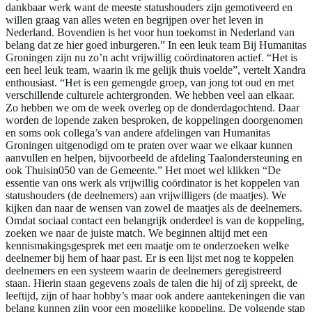
dankbaar werk want de meeste statushouders zijn gemotiveerd en
willen graag van alles weten en begrijpen over het leven in
Nederland. Bovendien is het voor hun toekomst in Nederland van
belang dat ze hier goed inburgeren.” In een leuk team Bij Humanitas
Groningen zijn nu zo’n acht vrijwillig coördinatoren actief. “Het is
een heel leuk team, waarin ik me gelijk thuis voelde”, vertelt Xandra
enthousiast. “Het is een gemengde groep, van jong tot oud en met
verschillende culturele achtergronden. We hebben veel aan elkaar.
Zo hebben we om de week overleg op de donderdagochtend. Daar
worden de lopende zaken besproken, de koppelingen doorgenomen
en soms ook collega’s van andere afdelingen van Humanitas
Groningen uitgenodigd om te praten over waar we elkaar kunnen
aanvullen en helpen, bijvoorbeeld de afdeling Taalondersteuning en
ook Thuisin050 van de Gemeente.” Het moet wel klikken “De
essentie van ons werk als vrijwillig coördinator is het koppelen van
statushouders (de deelnemers) aan vrijwilligers (de maatjes). We
kijken dan naar de wensen van zowel de maatjes als de deelnemers.
Omdat sociaal contact een belangrijk onderdeel is van de koppeling,
zoeken we naar de juiste match. We beginnen altijd met een
kennismakingsgesprek met een maatje om te onderzoeken welke
deelnemer bij hem of haar past. Er is een lijst met nog te koppelen
deelnemers en een systeem waarin de deelnemers geregistreerd
staan. Hierin staan gegevens zoals de talen die hij of zij spreekt, de
leeftijd, zijn of haar hobby’s maar ook andere aantekeningen die van
belang kunnen zijn voor een mogelijke koppeling. De volgende stap