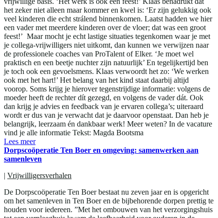
vrijwillige basis. ‘Het werk is ook een feest!’ Klaas benadrukt dat
het zeker niet alleen maar kommer en kwel is: ‘Er zijn gelukkig ook
veel kinderen die echt strálend binnenkomen. Laatst hadden we hier
een vader met meerdere kinderen over de vloer; dat was een groot
feest!’ Maar mocht je echt lastige situaties tegenkomen waar je met
je collega-vrijwilligers niet uitkomt, dan kunnen we verwijzen naar
de professionele coaches van ProTalent of Elker. ‘Je moet wel
praktisch en een beetje nuchter zijn natuurlijk’ En tegelijkertijd ben
je toch ook een gevoelsmens. Klaas verwoordt het zo: ‘We werken
ook met het hart!’ Het belang van het kind staat daarbij altijd
voorop. Soms krijg je hierover tegenstrijdige informatie: volgens de
moeder heeft de rechter dít gezegd, en volgens de vader dát. Ook
dan krijg je advies en feedback van je ervaren collega’s; uiteraard
wordt er dus van je verwacht dat je daarvoor openstaat. Dan heb je
belangrijk, leerzaam én dankbaar werk! Meer weten? In de vacature
vind je alle informatie Tekst: Magda Bootsma
Lees meer
Dorpscoöperatie Ten Boer en omgeving: samenwerken aan
samenleven
|
Vrijwilligersverhalen
De Dorpscoöperatie Ten Boer bestaat nu zeven jaar en is opgericht
om het samenleven in Ten Boer en de bijbehorende dorpen prettig te
houden voor iedereen. ”Met het ombouwen van het verzorgingshuis