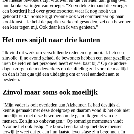
De meeste bewoners zijn vrouwen en die vertellen dan graag over
hun kookervaringen van vroeger. “Zo vertelde iemand die vroeger
een boerderij had over groentesoorten waar ik nog nooit van
gehoord had.” Soms krijgt Yvonne ook wel commentaar op haar
kookkunst. “Je hebt de paprika verkeerd gesneden, zei een bewoner
een keer tegen mij. Ook daar kan ik van genieten.”
Het mes snijdt naar drie kanten
“Ik vind dit werk om verschillende redenen erg mooi: ik heb een
zinvolle, fijne avond gehad, de bewoners hebben een paar gezellige
uren beleefd en het personeel heeft er veel baat bij.” Op de andere
dagen zorgen de medewerkers op de afdeling zelf voor de maaltijd
en dan is het qua tijd een uitdaging om er veel aandacht aan te
besteden.
Zinvol maar soms ook moeilijk
“Mijn vader is ooit overleden aan Alzheimer. Ik had destijds al
kennis gemaakt met deze doelgroep en daarom vond ik het ook niet
moeilijk om met deze bewoners om te gaan. Ik geniet van de
mensen. Ze zijn zo onbevangen.” Op sommige momenten vindt
Yvonne het ook lastig. “Je bouwt een band op met deze mensen
terwijl je weet dat ze aan hun laatste levensfase zijn begonnen. In