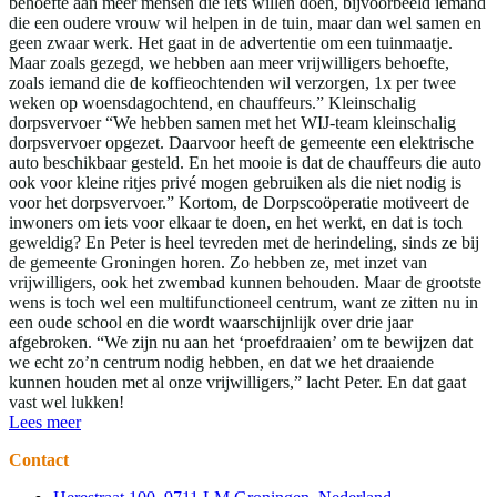
behoefte aan meer mensen die iets willen doen, bijvoorbeeld iemand
die een oudere vrouw wil helpen in de tuin, maar dan wel samen en
geen zwaar werk. Het gaat in de advertentie om een tuinmaatje.
Maar zoals gezegd, we hebben aan meer vrijwilligers behoefte,
zoals iemand die de koffieochtenden wil verzorgen, 1x per twee
weken op woensdagochtend, en chauffeurs.” Kleinschalig
dorpsvervoer “We hebben samen met het WIJ-team kleinschalig
dorpsvervoer opgezet. Daarvoor heeft de gemeente een elektrische
auto beschikbaar gesteld. En het mooie is dat de chauffeurs die auto
ook voor kleine ritjes privé mogen gebruiken als die niet nodig is
voor het dorpsvervoer.” Kortom, de Dorpscoöperatie motiveert de
inwoners om iets voor elkaar te doen, en het werkt, en dat is toch
geweldig? En Peter is heel tevreden met de herindeling, sinds ze bij
de gemeente Groningen horen. Zo hebben ze, met inzet van
vrijwilligers, ook het zwembad kunnen behouden. Maar de grootste
wens is toch wel een multifunctioneel centrum, want ze zitten nu in
een oude school en die wordt waarschijnlijk over drie jaar
afgebroken. “We zijn nu aan het ‘proefdraaien’ om te bewijzen dat
we echt zo’n centrum nodig hebben, en dat we het draaiende
kunnen houden met al onze vrijwilligers,” lacht Peter. En dat gaat
vast wel lukken!
Lees meer
Contact