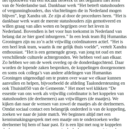
het opbouwen van een sociaal netwerk of het beginnen met leren
van de Nederlandse taal. Dankbaar werk “Het betreft statushouders
of vergunninghouders, dus vluchtelingen die in Nederland mogen
blijven”, legt Xandra uit. Ze zijn al door de procedures heen. “Het is
dankbaar werk want de meeste statushouders zijn gemotiveerd en
willen graag van alles weten en begrijpen over het leven in
Nederland. Bovendien is het voor hun toekomst in Nederland van
belang dat ze hier goed inburgeren.” In een leuk team Bij Humanitas
Groningen zijn nu zo’n acht vrijwillig coördinatoren actief. “Het is
een heel leuk team, waarin ik me gelijk thuis voelde”, vertelt Xandra
enthousiast. “Het is een gemengde groep, van jong tot oud en met
verschillende culturele achtergronden. We hebben veel aan elkaar.
Zo hebben we om de week overleg op de donderdagochtend. Daar
worden de lopende zaken besproken, de koppelingen doorgenomen
en soms ook collega’s van andere afdelingen van Humanitas
Groningen uitgenodigd om te praten over waar we elkaar kunnen
aanvullen en helpen, bijvoorbeeld de afdeling Taalondersteuning en
ook Thuisin050 van de Gemeente.” Het moet wel klikken “De
essentie van ons werk als vrijwillig coördinator is het koppelen van
statushouders (de deelnemers) aan vrijwilligers (de maatjes). We
kijken dan naar de wensen van zowel de maatjes als de deelnemers.
Omdat sociaal contact een belangrijk onderdeel is van de koppeling,
zoeken we naar de juiste match. We beginnen altijd met een
kennismakingsgesprek met een maatje om te onderzoeken welke
deelnemer bij hem of haar past. Er is een lijst met nog te koppelen