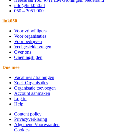
Herestraat 100, 9711 LM Groningen, Nederland
info@link050.nl
050 – 3051 900
link050
Voor vrijwilligers
Voor organisaties
Voor bedrijven
Veelgestelde vragen
Over ons
Openingstijden
Doe mee
Vacatures / trainingen
Zoek Organisaties
Organisatie toevoegen
Account aanmaken
Log in
Help
Content policy
Privacyverklaring
Algemene Voorwaarden
Cookies