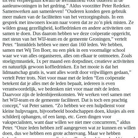
tot een verpleeghuis kwam de leefbaarheid voor ouderen in de
aanleunwoningen in het gedring.” Aldus voorzitter Peter Redeker.
Samenwerken aan samenleven! "Ouderen konden geen gebruik
meer maken van de faciliteiten van het verzorgingshuis. In een
gesprek met inwoners kwam naar voren dat ze zo’n plek misten. Ze
wilden graag gezelligheid, koffiedrinken en andere activiteiten om
samen te doen. Dus daarom hebben we deze coöperatie opgericht,
met steun van het WIJ-team en de gemeente Groningen,” vertelt
Peter. “Inmiddels hebben we meer dan 160 leden. We hebben,
samen met Wij Ten Boer, nu een plek in een voormalige school
waar we van alles organiseren, alles om elkaar te ontmoeten. Zoals
stoelgymnastiek, 1x per maand een dorpsdiner, creatieve activiteiten
en natuurlijk gewoon koffiedrinken. En het mooie is dat het
lidmaatschap gratis is, want alles wordt door vrijwilligers gedaan,”
vertelt Peter trots. Niet voor maar met de leden “Een coöperatie
betekent dat je alles met de leden bepaalt, iedereen is even
verantwoordelijk, we bedenken niet voor maar mèt de leden.
Daarvoor zijn de ledenbijeenkomsten. We werken veel samen met
het WIJ-team en de gemeente faciliteert. Dat is toch een prachtig
concept,” vat Peter samen. “Zo hebben we een hulpdienst voor
kleine hulpvragen, bijvoorbeeld boodschappen doen, klusjes als een
schilderij ophangen, of een lamp, etc. Geen dingen voor
vakspecialisten, want daar willen we niet mee concurreren,” aldus
Peter. “Onze leden hebben zelf aangegeven wat ze kunnen en willen
doen, dus we hebben een grote achtervang. Maar we hebben