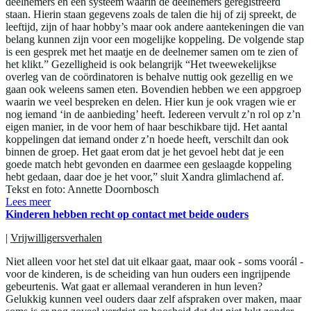
deelnemers en een systeem waarin de deelnemers geregistreerd
staan. Hierin staan gegevens zoals de talen die hij of zij spreekt, de
leeftijd, zijn of haar hobby’s maar ook andere aantekeningen die van
belang kunnen zijn voor een mogelijke koppeling. De volgende stap
is een gesprek met het maatje en de deelnemer samen om te zien of
het klikt.” Gezelligheid is ook belangrijk “Het tweewekelijkse
overleg van de coördinatoren is behalve nuttig ook gezellig en we
gaan ook weleens samen eten. Bovendien hebben we een appgroep
waarin we veel bespreken en delen. Hier kun je ook vragen wie er
nog iemand ‘in de aanbieding’ heeft. Iedereen vervult z’n rol op z’n
eigen manier, in de voor hem of haar beschikbare tijd. Het aantal
koppelingen dat iemand onder z’n hoede heeft, verschilt dan ook
binnen de groep. Het gaat erom dat je het gevoel hebt dat je een
goede match hebt gevonden en daarmee een geslaagde koppeling
hebt gedaan, daar doe je het voor,” sluit Xandra glimlachend af.
Tekst en foto: Annette Doornbosch
Lees meer
Kinderen hebben recht op contact met beide ouders
|
Vrijwilligersverhalen
Niet alleen voor het stel dat uit elkaar gaat, maar ook - soms voorál -
voor de kinderen, is de scheiding van hun ouders een ingrijpende
gebeurtenis. Wat gaat er allemaal veranderen in hun leven?
Gelukkig kunnen veel ouders daar zelf afspraken over maken, maar