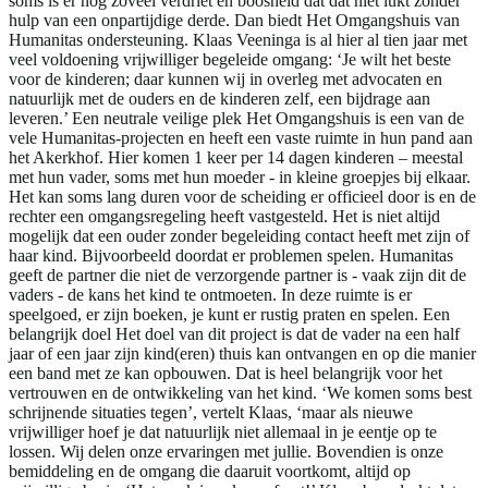
soms is er nog zoveel verdriet en boosheid dat dat niet lukt zonder
hulp van een onpartijdige derde. Dan biedt Het Omgangshuis van
Humanitas ondersteuning. Klaas Veeninga is al hier al tien jaar met
veel voldoening vrijwilliger begeleide omgang: ‘Je wilt het beste
voor de kinderen; daar kunnen wij in overleg met advocaten en
natuurlijk met de ouders en de kinderen zelf, een bijdrage aan
leveren.’ Een neutrale veilige plek Het Omgangshuis is een van de
vele Humanitas-projecten en heeft een vaste ruimte in hun pand aan
het Akerkhof. Hier komen 1 keer per 14 dagen kinderen – meestal
met hun vader, soms met hun moeder - in kleine groepjes bij elkaar.
Het kan soms lang duren voor de scheiding er officieel door is en de
rechter een omgangsregeling heeft vastgesteld. Het is niet altijd
mogelijk dat een ouder zonder begeleiding contact heeft met zijn of
haar kind. Bijvoorbeeld doordat er problemen spelen. Humanitas
geeft de partner die niet de verzorgende partner is - vaak zijn dit de
vaders - de kans het kind te ontmoeten. In deze ruimte is er
speelgoed, er zijn boeken, je kunt er rustig praten en spelen. Een
belangrijk doel Het doel van dit project is dat de vader na een half
jaar of een jaar zijn kind(eren) thuis kan ontvangen en op die manier
een band met ze kan opbouwen. Dat is heel belangrijk voor het
vertrouwen en de ontwikkeling van het kind. ‘We komen soms best
schrijnende situaties tegen’, vertelt Klaas, ‘maar als nieuwe
vrijwilliger hoef je dat natuurlijk niet allemaal in je eentje op te
lossen. Wij delen onze ervaringen met jullie. Bovendien is onze
bemiddeling en de omgang die daaruit voortkomt, altijd op