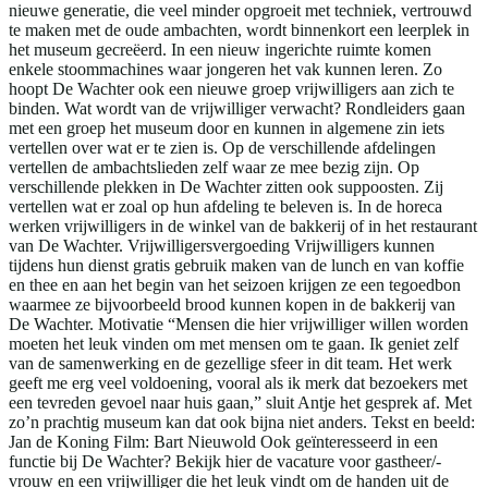
nieuwe generatie, die veel minder opgroeit met techniek, vertrouwd
te maken met de oude ambachten, wordt binnenkort een leerplek in
het museum gecreëerd. In een nieuw ingerichte ruimte komen
enkele stoommachines waar jongeren het vak kunnen leren. Zo
hoopt De Wachter ook een nieuwe groep vrijwilligers aan zich te
binden. Wat wordt van de vrijwilliger verwacht? Rondleiders gaan
met een groep het museum door en kunnen in algemene zin iets
vertellen over wat er te zien is. Op de verschillende afdelingen
vertellen de ambachtslieden zelf waar ze mee bezig zijn. Op
verschillende plekken in De Wachter zitten ook suppoosten. Zij
vertellen wat er zoal op hun afdeling te beleven is. In de horeca
werken vrijwilligers in de winkel van de bakkerij of in het restaurant
van De Wachter. Vrijwilligersvergoeding Vrijwilligers kunnen
tijdens hun dienst gratis gebruik maken van de lunch en van koffie
en thee en aan het begin van het seizoen krijgen ze een tegoedbon
waarmee ze bijvoorbeeld brood kunnen kopen in de bakkerij van
De Wachter. Motivatie “Mensen die hier vrijwilliger willen worden
moeten het leuk vinden om met mensen om te gaan. Ik geniet zelf
van de samenwerking en de gezellige sfeer in dit team. Het werk
geeft me erg veel voldoening, vooral als ik merk dat bezoekers met
een tevreden gevoel naar huis gaan,” sluit Antje het gesprek af. Met
zo’n prachtig museum kan dat ook bijna niet anders. Tekst en beeld:
Jan de Koning Film: Bart Nieuwold Ook geïnteresseerd in een
functie bij De Wachter? Bekijk hier de vacature voor gastheer/-
vrouw en een vrijwilliger die het leuk vindt om de handen uit de