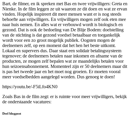
Bart, de filmer, en ik spreken met Bas en twee vrijwilligers: Greta en
Nienke. In de film leggen ze uit waarom ze dit doen en wat ze ervan
vinden. Hopelijk inspireert dit meer mensen want er is nog steeds
behoefte aan vrijwilligers. En vrijwilligers mogen zelf ook eten mee
naar huis nemen. En alles wat er verbouwd wordt is biologisch en
gezond. Dat is ook de bedoeling van De Blije Bodem: doelstelling
van de stichting is dat gezond voedsel betaalbaar en toegankelijk
wordt voor een zo groot mogelijk publiek. Oogsten mogen de
deelnemers zelf, op een moment dat het hen het beste uitkomt.
Lokaal en supervers dus. Daar staat een solidair betalingssysteem
tegenover; de deelnemers betalen naar inkomen en afname van de
producten, ze mogen zelf bepalen wat ze maandelijks betalen voor
hun seizoensabonnement. Momenteel zijn er 50 deelnemers maar dit
is pas het tweede jaar en het moet nog groeien. Er moeten vooral
meer voedselbedden aangelegd worden. Dus genoeg te doen!
https://youtu.be/-F5iLfo4KN0
Zoals Bas in de film zegt: er is ruimte voor meer vrijwilligers, bekijk
de onderstaande vacatures:
Deel blogpost