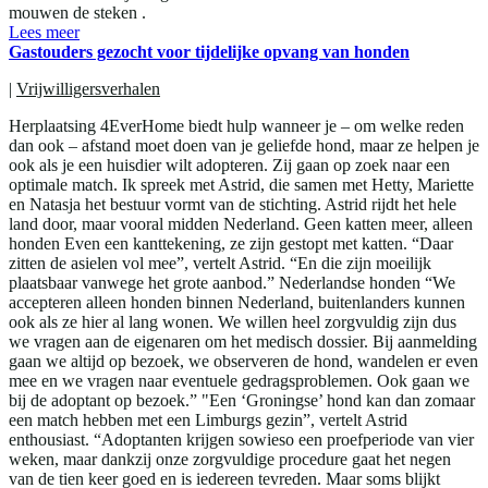
mouwen de steken .
Lees meer
Gastouders gezocht voor tijdelijke opvang van honden
|
Vrijwilligersverhalen
Herplaatsing 4EverHome biedt hulp wanneer je – om welke reden
dan ook – afstand moet doen van je geliefde hond, maar ze helpen je
ook als je een huisdier wilt adopteren. Zij gaan op zoek naar een
optimale match. Ik spreek met Astrid, die samen met Hetty, Mariette
en Natasja het bestuur vormt van de stichting. Astrid rijdt het hele
land door, maar vooral midden Nederland. Geen katten meer, alleen
honden Even een kanttekening, ze zijn gestopt met katten. “Daar
zitten de asielen vol mee”, vertelt Astrid. “En die zijn moeilijk
plaatsbaar vanwege het grote aanbod.” Nederlandse honden “We
accepteren alleen honden binnen Nederland, buitenlanders kunnen
ook als ze hier al lang wonen. We willen heel zorgvuldig zijn dus
we vragen aan de eigenaren om het medisch dossier. Bij aanmelding
gaan we altijd op bezoek, we observeren de hond, wandelen er even
mee en we vragen naar eventuele gedragsproblemen. Ook gaan we
bij de adoptant op bezoek.” "Een ‘Groningse’ hond kan dan zomaar
een match hebben met een Limburgs gezin”, vertelt Astrid
enthousiast. “Adoptanten krijgen sowieso een proefperiode van vier
weken, maar dankzij onze zorgvuldige procedure gaat het negen
van de tien keer goed en is iedereen tevreden. Maar soms blijkt