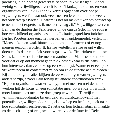
jarenlang in de horeca gewerkt te hebben. “Ik wist eigenlijk heel
weinig van vrijwilligers”, vertelt Falk. “Dankzij de cursussen voor
organisaties van link050 heb ik kennis opgedaan over hoe je
vrijwilligers werft, maar ook veel mensen leren kennen die veel van
het onderwerp afweten. Daarom is het nu makkelijker om contact op
te nemen met experts als ik met een vraag zit.” Vrijwilligers werven
Een van de dingen die Falk leerde bij de cursus Schot in de roos is
hoe verschillend organisaties hun sollicitatiegesprekken inrichten.
Bij het Poortershoes gaat het werven erg laagdrempelig, vertelt hij:
“Mensen komen vaak binnenlopen om te informeren of er nog
mensen gezocht worden. Ik laat ze vertellen wat ze graag willen
doen en als daar een plek voor is gaan we koffie drinken en kletsen.
Soms kan ik ze de functie meteen aanbieden. Maar het komt ook
voor dat er op dat moment geen plek beschikbaar is die aansluit bij
hun interesses, dan zet ik ze op een wachtlijst. Wanneer er een plek
vrijkomt neem ik contact met ze op om ze de functie aan te bieden.”
Bij andere organisaties blijken de verwachtingen van vrijwilligers
anders te zijn, ervoer Falk terwijl hij andere coördinatoren sprak.
“Bij een organisatie waar vrijwilligers met mensen met dementie
werken ligt de focus bij een sollicitatie meer op wat de vrijwilliger
moet kunnen om met deze doelgroep te werken. Terwijl een
vrijwilligerscoördinator bij een dak- en thuislozenopvang met
potentiële vrijwilligers door het gebouw liep en heel erg keek naar
hoe sollicitanten reageerden. Ze lette op hun lichaamstaal en maakte
zo de inschatting of ze geschikt waren voor de functie.“ Beleid