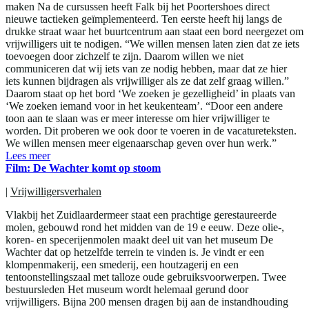
maken Na de cursussen heeft Falk bij het Poortershoes direct
nieuwe tactieken geïmplementeerd. Ten eerste heeft hij langs de
drukke straat waar het buurtcentrum aan staat een bord neergezet om
vrijwilligers uit te nodigen. “We willen mensen laten zien dat ze iets
toevoegen door zichzelf te zijn. Daarom willen we niet
communiceren dat wij iets van ze nodig hebben, maar dat ze hier
iets kunnen bijdragen als vrijwilliger als ze dat zelf graag willen.”
Daarom staat op het bord ‘We zoeken je gezelligheid’ in plaats van
‘We zoeken iemand voor in het keukenteam’. “Door een andere
toon aan te slaan was er meer interesse om hier vrijwilliger te
worden. Dit proberen we ook door te voeren in de vacatureteksten.
We willen mensen meer eigenaarschap geven over hun werk.”
Lees meer
Film: De Wachter komt op stoom
|
Vrijwilligersverhalen
Vlakbij het Zuidlaardermeer staat een prachtige gerestaureerde
molen, gebouwd rond het midden van de 19 e eeuw. Deze olie-,
koren- en specerijenmolen maakt deel uit van het museum De
Wachter dat op hetzelfde terrein te vinden is. Je vindt er een
klompenmakerij, een smederij, een houtzagerij en een
tentoonstellingszaal met talloze oude gebruiksvoorwerpen. Twee
bestuursleden Het museum wordt helemaal gerund door
vrijwilligers. Bijna 200 mensen dragen bij aan de instandhouding