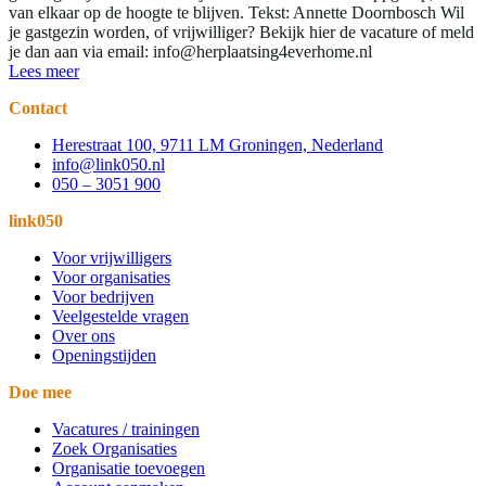
van elkaar op de hoogte te blijven. Tekst: Annette Doornbosch Wil
je gastgezin worden, of vrijwilliger? Bekijk hier de vacature of meld
je dan aan via email: info@herplaatsing4everhome.nl
Lees meer
Contact
Herestraat 100, 9711 LM Groningen, Nederland
info@link050.nl
050 – 3051 900
link050
Voor vrijwilligers
Voor organisaties
Voor bedrijven
Veelgestelde vragen
Over ons
Openingstijden
Doe mee
Vacatures / trainingen
Zoek Organisaties
Organisatie toevoegen