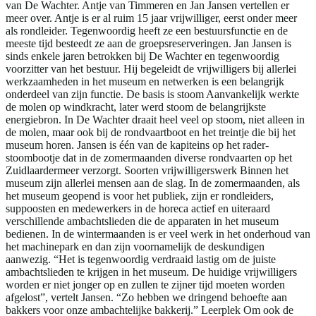
van De Wachter. Antje van Timmeren en Jan Jansen vertellen er
meer over. Antje is er al ruim 15 jaar vrijwilliger, eerst onder meer
als rondleider. Tegenwoordig heeft ze een bestuursfunctie en de
meeste tijd besteedt ze aan de groepsreserveringen. Jan Jansen is
sinds enkele jaren betrokken bij De Wachter en tegenwoordig
voorzitter van het bestuur. Hij begeleidt de vrijwilligers bij allerlei
werkzaamheden in het museum en netwerken is een belangrijk
onderdeel van zijn functie. De basis is stoom Aanvankelijk werkte
de molen op windkracht, later werd stoom de belangrijkste
energiebron. In De Wachter draait heel veel op stoom, niet alleen in
de molen, maar ook bij de rondvaartboot en het treintje die bij het
museum horen. Jansen is één van de kapiteins op het rader-
stoombootje dat in de zomermaanden diverse rondvaarten op het
Zuidlaardermeer verzorgt. Soorten vrijwilligerswerk Binnen het
museum zijn allerlei mensen aan de slag. In de zomermaanden, als
het museum geopend is voor het publiek, zijn er rondleiders,
suppoosten en medewerkers in de horeca actief en uiteraard
verschillende ambachtslieden die de apparaten in het museum
bedienen. In de wintermaanden is er veel werk in het onderhoud van
het machinepark en dan zijn voornamelijk de deskundigen
aanwezig. “Het is tegenwoordig verdraaid lastig om de juiste
ambachtslieden te krijgen in het museum. De huidige vrijwilligers
worden er niet jonger op en zullen te zijner tijd moeten worden
afgelost”, vertelt Jansen. “Zo hebben we dringend behoefte aan
bakkers voor onze ambachtelijke bakkerij.” Leerplek Om ook de