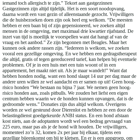
iemand toch allergisch te zijn.” Tekort aan gastgezinnen
Gastgezinnen zijn altijd tijdelijk. Het is een soort noodopvang,
daarna wordt een vast gezin of alleenstaande gezocht. Vrijwilligers
die de huisbezoeken doen zijn ook heel erg welkom. “De meesten
hebben er een baan bij of zijn gepensioneerd, we zoeken altijd
mensen in de omgeving, met maximaal drie kwartier rijafstand. De
inzet van tijd is moeilijk te voorspellen want dat hangt af van de
vraag en het aanbod.” Ze zijn begonnen met Beagles. Maar het
kunnen ook andere rassen zijn. “Iedereen is welkom, we zoeken
vooral een gezellige omgeving. En we hebben een gedragstherapeut
die altijd, gratis of tegen gereduceerd tarief, kan helpen bij eventuele
problemen. Of je in een huis met een tuin woont of in een
appartement, het maakt niet uit. Als je maar wandelt!” Want dat
hebben honden nodig, want een hond slaapt 14 uur per dag maar de
andere uren willen ze wel aandacht en er samen op uit! Geen hoog-
risico honden “We bestaan nu bijna 7 jaar. We nemen geen hoog-
risico honden aan, zoals pitbulls. We zouden het liefst een eigen
centrum hebben waarin we de honden kunnen opvangen, dat is de
gedroomde wens.” Donaties zijn dus altijd welkom. Overigens
worden ze wel gesteund door Dierenlot en hebben ze een door de
belastingdienst goedgekeurde ANBI status. En een hond afstaan
kost niets, aan de adoptanten wordt wel een bedrag gevraagd van
225 euro, maar pas als je de hond wilt houden. De vrijwilligers,
momenteel zo’n 32, komen 2x per jaar bij elkaar, tijdens een
gezellige bijeenkomst om bij te kletsen. En er is een appgroep, om