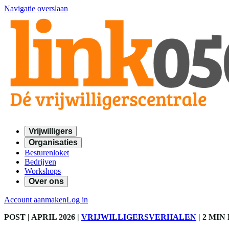
Navigatie overslaan
Vrijwilligers
Organisaties
Besturenloket
Bedrijven
Workshops
Over ons
Account aanmaken
Log in
POST
| APRIL 2026
|
VRIJWILLIGERSVERHALEN
|
2 MIN