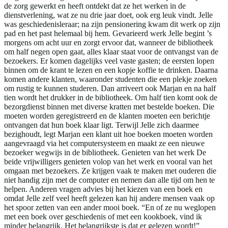
de zorg gewerkt en heeft ontdekt dat ze het werken in de
dienstverlening, wat ze nu drie jaar doet, ook erg leuk vindt. Jelle
was geschiedenisleraar; na zijn pensionering kwam dit werk op zijn
pad en het past helemaal bij hem. Gevarieerd werk Jelle begint ’s
morgens om acht uur en zorgt ervoor dat, wanneer de bibliotheek
om half negen open gaat, alles klaar staat voor de ontvangst van de
bezoekers. Er komen dagelijks veel vaste gasten; de eersten lopen
binnen om de krant te lezen en een kopje koffie te drinken. Daarna
komen andere klanten, waaronder studenten die een plekje zoeken
om rustig te kunnen studeren. Dan arriveert ook Marjan en na half
tien wordt het drukker in de bibliotheek. Om half tien komt ook de
bezorgdienst binnen met diverse kratten met bestelde boeken. Die
moeten worden geregistreerd en de klanten moeten een berichtje
ontvangen dat hun boek klaar ligt. Terwijl Jelle zich daarmee
bezighoudt, legt Marjan een klant uit hoe boeken moeten worden
aangevraagd via het computersysteem en maakt ze een nieuwe
bezoeker wegwijs in de bibliotheek. Genieten van het werk De
beide vrijwilligers genieten volop van het werk en vooral van het
omgaan met bezoekers. Ze krijgen vaak te maken met ouderen die
niet handig zijn met de computer en nemen dan alle tijd om hen te
helpen. Anderen vragen advies bij het kiezen van een boek en
omdat Jelle zelf veel heeft gelezen kan hij andere mensen vaak op
het spoor zetten van een ander mooi boek. “En of ze nu weglopen
met een boek over geschiedenis of met een kookboek, vind ik
minder belangrijk. Het belangrijkste is dat er gelezen wordt!”