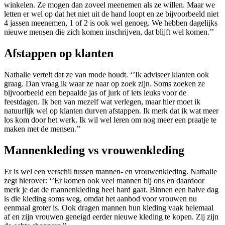
winkelen. Ze mogen dan zoveel meenemen als ze willen. Maar we
letten er wel op dat het niet uit de hand loopt en ze bijvoorbeeld niet
4 jassen meenemen, 1 of 2 is ook wel genoeg. We hebben dagelijks
nieuwe mensen die zich komen inschrijven, dat blijft wel komen.’’
Afstappen op klanten
Nathalie vertelt dat ze van mode houdt. ‘’Ik adviseer klanten ook
graag. Dan vraag ik waar ze naar op zoek zijn. Soms zoeken ze
bijvoorbeeld een bepaalde jas of jurk of iets leuks voor de
feestdagen. Ik ben van mezelf wat verlegen, maar hier moet ik
natuurlijk wel op klanten durven afstappen. Ik merk dat ik wat meer
los kom door het werk. Ik wil wel leren om nog meer een praatje te
maken met de mensen.’’
Mannenkleding vs vrouwenkleding
Er is wel een verschil tussen mannen- en vrouwenkleding. Nathalie
zegt hierover: ‘’Er komen ook veel mannen bij ons en daardoor
merk je dat de mannenkleding heel hard gaat. Binnen een halve dag
is die kleding soms weg, omdat het aanbod voor vrouwen nu
eenmaal groter is. Ook dragen mannen hun kleding vaak helemaal
af en zijn vrouwen geneigd eerder nieuwe kleding te kopen. Zij zijn