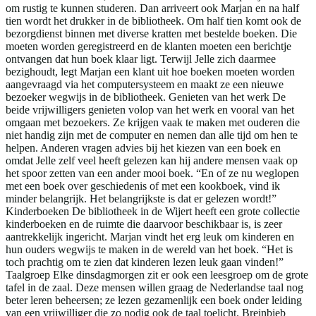
om rustig te kunnen studeren. Dan arriveert ook Marjan en na half
tien wordt het drukker in de bibliotheek. Om half tien komt ook de
bezorgdienst binnen met diverse kratten met bestelde boeken. Die
moeten worden geregistreerd en de klanten moeten een berichtje
ontvangen dat hun boek klaar ligt. Terwijl Jelle zich daarmee
bezighoudt, legt Marjan een klant uit hoe boeken moeten worden
aangevraagd via het computersysteem en maakt ze een nieuwe
bezoeker wegwijs in de bibliotheek. Genieten van het werk De
beide vrijwilligers genieten volop van het werk en vooral van het
omgaan met bezoekers. Ze krijgen vaak te maken met ouderen die
niet handig zijn met de computer en nemen dan alle tijd om hen te
helpen. Anderen vragen advies bij het kiezen van een boek en
omdat Jelle zelf veel heeft gelezen kan hij andere mensen vaak op
het spoor zetten van een ander mooi boek. “En of ze nu weglopen
met een boek over geschiedenis of met een kookboek, vind ik
minder belangrijk. Het belangrijkste is dat er gelezen wordt!”
Kinderboeken De bibliotheek in de Wijert heeft een grote collectie
kinderboeken en de ruimte die daarvoor beschikbaar is, is zeer
aantrekkelijk ingericht. Marjan vindt het erg leuk om kinderen en
hun ouders wegwijs te maken in de wereld van het boek. “Het is
toch prachtig om te zien dat kinderen lezen leuk gaan vinden!”
Taalgroep Elke dinsdagmorgen zit er ook een leesgroep om de grote
tafel in de zaal. Deze mensen willen graag de Nederlandse taal nog
beter leren beheersen; ze lezen gezamenlijk een boek onder leiding
van een vrijwilliger die zo nodig ook de taal toelicht. Breinbieb