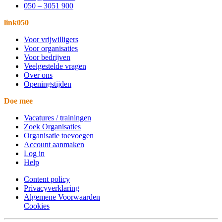
050 – 3051 900
link050
Voor vrijwilligers
Voor organisaties
Voor bedrijven
Veelgestelde vragen
Over ons
Openingstijden
Doe mee
Vacatures / trainingen
Zoek Organisaties
Organisatie toevoegen
Account aanmaken
Log in
Help
Content policy
Privacyverklaring
Algemene Voorwaarden
Cookies