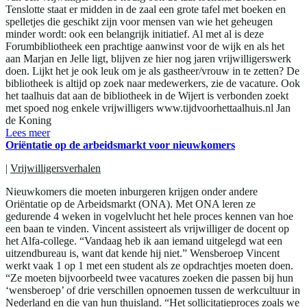
Tenslotte staat er midden in de zaal een grote tafel met boeken en
spelletjes die geschikt zijn voor mensen van wie het geheugen
minder wordt: ook een belangrijk initiatief. Al met al is deze
Forumbibliotheek een prachtige aanwinst voor de wijk en als het
aan Marjan en Jelle ligt, blijven ze hier nog jaren vrijwilligerswerk
doen. Lijkt het je ook leuk om je als gastheer/vrouw in te zetten? De
bibliotheek is altijd op zoek naar medewerkers, zie de vacature. Ook
het taalhuis dat aan de bibliotheek in de Wijert is verbonden zoekt
met spoed nog enkele vrijwilligers www.tijdvoorhettaalhuis.nl Jan
de Koning
Lees meer
Oriëntatie op de arbeidsmarkt voor nieuwkomers
|
Vrijwilligersverhalen
Nieuwkomers die moeten inburgeren krijgen onder andere
Oriëntatie op de Arbeidsmarkt (ONA). Met ONA leren ze
gedurende 4 weken in vogelvlucht het hele proces kennen van hoe
een baan te vinden. Vincent assisteert als vrijwilliger de docent op
het Alfa-college. “Vandaag heb ik aan iemand uitgelegd wat een
uitzendbureau is, want dat kende hij niet.” Wensberoep Vincent
werkt vaak 1 op 1 met een student als ze opdrachtjes moeten doen.
“Ze moeten bijvoorbeeld twee vacatures zoeken die passen bij hun
‘wensberoep’ of drie verschillen opnoemen tussen de werkcultuur in
Nederland en die van hun thuisland. “Het sollicitatieproces zoals we