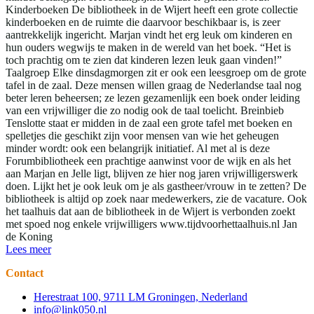
Kinderboeken De bibliotheek in de Wijert heeft een grote collectie
kinderboeken en de ruimte die daarvoor beschikbaar is, is zeer
aantrekkelijk ingericht. Marjan vindt het erg leuk om kinderen en
hun ouders wegwijs te maken in de wereld van het boek. “Het is
toch prachtig om te zien dat kinderen lezen leuk gaan vinden!”
Taalgroep Elke dinsdagmorgen zit er ook een leesgroep om de grote
tafel in de zaal. Deze mensen willen graag de Nederlandse taal nog
beter leren beheersen; ze lezen gezamenlijk een boek onder leiding
van een vrijwilliger die zo nodig ook de taal toelicht. Breinbieb
Tenslotte staat er midden in de zaal een grote tafel met boeken en
spelletjes die geschikt zijn voor mensen van wie het geheugen
minder wordt: ook een belangrijk initiatief. Al met al is deze
Forumbibliotheek een prachtige aanwinst voor de wijk en als het
aan Marjan en Jelle ligt, blijven ze hier nog jaren vrijwilligerswerk
doen. Lijkt het je ook leuk om je als gastheer/vrouw in te zetten? De
bibliotheek is altijd op zoek naar medewerkers, zie de vacature. Ook
het taalhuis dat aan de bibliotheek in de Wijert is verbonden zoekt
met spoed nog enkele vrijwilligers www.tijdvoorhettaalhuis.nl Jan
de Koning
Lees meer
Contact
Herestraat 100, 9711 LM Groningen, Nederland
info@link050.nl