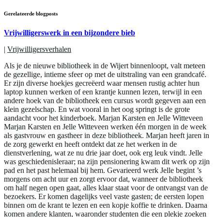
Gerelateerde blogposts
Vrijwilligerswerk in een bijzondere bieb
|
Vrijwilligersverhalen
Als je de nieuwe bibliotheek in de Wijert binnenloopt, valt meteen
de gezellige, intieme sfeer op met de uitstraling van een grandcafé.
Er zijn diverse hoekjes gecreëerd waar mensen rustig achter hun
laptop kunnen werken of een krantje kunnen lezen, terwijl in een
andere hoek van de bibliotheek een cursus wordt gegeven aan een
klein gezelschap. En wat vooral in het oog springt is de grote
aandacht voor het kinderboek. Marjan Karsten en Jelle Witteveen
Marjan Karsten en Jelle Witteveen werken één morgen in de week
als gastvrouw en gastheer in deze bibliotheek. Marjan heeft jaren in
de zorg gewerkt en heeft ontdekt dat ze het werken in de
dienstverlening, wat ze nu drie jaar doet, ook erg leuk vindt. Jelle
was geschiedenisleraar; na zijn pensionering kwam dit werk op zijn
pad en het past helemaal bij hem. Gevarieerd werk Jelle begint ’s
morgens om acht uur en zorgt ervoor dat, wanneer de bibliotheek
om half negen open gaat, alles klaar staat voor de ontvangst van de
bezoekers. Er komen dagelijks veel vaste gasten; de eersten lopen
binnen om de krant te lezen en een kopje koffie te drinken. Daarna
komen andere klanten, waaronder studenten die een plekje zoeken