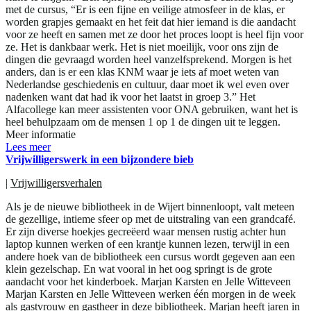
met de cursus, “Er is een fijne en veilige atmosfeer in de klas, er
worden grapjes gemaakt en het feit dat hier iemand is die aandacht
voor ze heeft en samen met ze door het proces loopt is heel fijn voor
ze. Het is dankbaar werk. Het is niet moeilijk, voor ons zijn de
dingen die gevraagd worden heel vanzelfsprekend. Morgen is het
anders, dan is er een klas KNM waar je iets af moet weten van
Nederlandse geschiedenis en cultuur, daar moet ik wel even over
nadenken want dat had ik voor het laatst in groep 3.” Het
Alfacollege kan meer assistenten voor ONA gebruiken, want het is
heel behulpzaam om de mensen 1 op 1 de dingen uit te leggen.
Meer informatie
Lees meer
Vrijwilligerswerk in een bijzondere bieb
|
Vrijwilligersverhalen
Als je de nieuwe bibliotheek in de Wijert binnenloopt, valt meteen
de gezellige, intieme sfeer op met de uitstraling van een grandcafé.
Er zijn diverse hoekjes gecreëerd waar mensen rustig achter hun
laptop kunnen werken of een krantje kunnen lezen, terwijl in een
andere hoek van de bibliotheek een cursus wordt gegeven aan een
klein gezelschap. En wat vooral in het oog springt is de grote
aandacht voor het kinderboek. Marjan Karsten en Jelle Witteveen
Marjan Karsten en Jelle Witteveen werken één morgen in de week
als gastvrouw en gastheer in deze bibliotheek. Marjan heeft jaren in