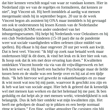
dat hier kennen verschilt nogal van waar ze vandaan komen. Hier in
Nederland zijn we van de regeltjes en formulieren, dat kennen ze
niet”, legt Vincent uit. Hij heeft inmiddels al aardig wat mensen
meegemaakt sinds hij in september begon. 20 uur in de week
Vincent begon als assistent bij ONA maar inmiddels is hij gevraagd
om ook te ondersteunen bij lessen Kennis van de Nederlandse
Maatschappij (KNM) een ander onderdeel van het
inburgeringsexamen. Hij helpt bij Nederlands voor Oekraïners en bij
een club Nederlandse kinderen (15-18 jaar) die na de pandemie
weer wat sociale vaardigheden willen oefenen (door middel van
spellen). Bij elkaar is hij daar ongeveer 20 uur per week aan kwijt.
Dat is best veel. Vincent: “ik blijf op zoek naar betaald werk maar
ondertussen blijf ik dit doen, ik vind het leuk en ik leer hier ook van.
Ik hoop ook dat ik iets met deze ervaring kan doen.” Kwaliteiten
ontdekken Vincent hoorde via via van dit vrijwilligerswerk en het
leek hem wel wat. Hij heeft een bachelor Psychologie maar de liefde
tussen hem en de studie was een beetje over en hij zat al een tijdje
thuis. “Ik heb hiervoor wel gewerkt in vakantiebaantjes en zo maar
ik wist nooit wat nou bij mij paste, waarvoor ik geschikt zou zijn en
ik heb wat last van sociale angst. Hier heb ik geleerd dat ik kennelijk
wel met mensen kan werken en dat het helemaal bij me past. Ik ben
geduldig en dat helpt als je met mensen werkt, vriendelijkheid is ook
belangrijk. Dus ik heb hier ontdekt wat mijn kwaliteiten zijn. Het
heeft me geholpen de draad op te pikken en een beetje normaal
ritme te krijgen.” Een fijne, veilige atmosfeer De cursisten zijn blij