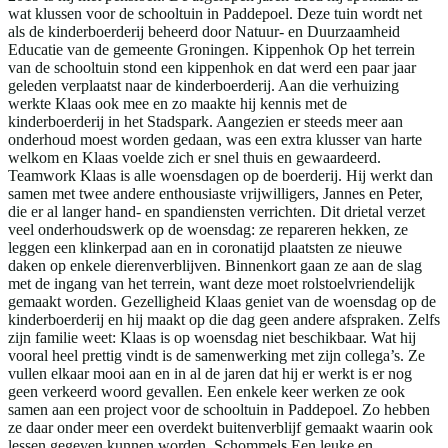
wat klussen voor de schooltuin in Paddepoel. Deze tuin wordt net
als de kinderboerderij beheerd door Natuur- en Duurzaamheid
Educatie van de gemeente Groningen. Kippenhok Op het terrein
van de schooltuin stond een kippenhok en dat werd een paar jaar
geleden verplaatst naar de kinderboerderij. Aan die verhuizing
werkte Klaas ook mee en zo maakte hij kennis met de
kinderboerderij in het Stadspark. Aangezien er steeds meer aan
onderhoud moest worden gedaan, was een extra klusser van harte
welkom en Klaas voelde zich er snel thuis en gewaardeerd.
Teamwork Klaas is alle woensdagen op de boerderij. Hij werkt dan
samen met twee andere enthousiaste vrijwilligers, Jannes en Peter,
die er al langer hand- en spandiensten verrichten. Dit drietal verzet
veel onderhoudswerk op de woensdag: ze repareren hekken, ze
leggen een klinkerpad aan en in coronatijd plaatsten ze nieuwe
daken op enkele dierenverblijven. Binnenkort gaan ze aan de slag
met de ingang van het terrein, want deze moet rolstoelvriendelijk
gemaakt worden. Gezelligheid Klaas geniet van de woensdag op de
kinderboerderij en hij maakt op die dag geen andere afspraken. Zelfs
zijn familie weet: Klaas is op woensdag niet beschikbaar. Wat hij
vooral heel prettig vindt is de samenwerking met zijn collega’s. Ze
vullen elkaar mooi aan en in al de jaren dat hij er werkt is er nog
geen verkeerd woord gevallen. Een enkele keer werken ze ook
samen aan een project voor de schooltuin in Paddepoel. Zo hebben
ze daar onder meer een overdekt buitenverblijf gemaakt waarin ook
lessen gegeven kunnen worden. Schommels Een leuke en