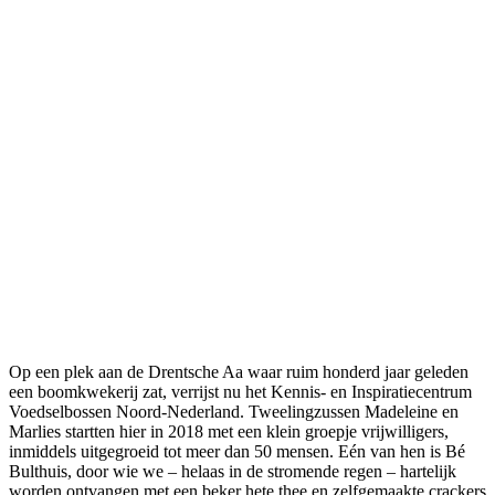
Op een plek aan de Drentsche Aa waar ruim honderd jaar geleden
een boomkwekerij zat, verrijst nu het Kennis- en Inspiratiecentrum
Voedselbossen Noord-Nederland. Tweelingzussen Madeleine en
Marlies startten hier in 2018 met een klein groepje vrijwilligers,
inmiddels uitgegroeid tot meer dan 50 mensen. Eén van hen is Bé
Bulthuis, door wie we – helaas in de stromende regen – hartelijk
worden ontvangen met een beker hete thee en zelfgemaakte crackers