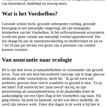
van boerenkool, lindeblad en eeuwig moes.
Wat is het Voedselbos?
Gezonde schone lucht, gezonde onbespoten voeding, gezonde
beweging in een natuurlijke omgeving; dat zijn belangrijke
kenmerken van het Voedselbos. In het zelfvoorzienende ecosysteem
wordt een grote variatie aan natuurlijk voedsel geproduceerd. Het
bos draagt bij aan de natuurontwikkeling en biodiversiteit en zal na
7 tot 10 jaar per hectare een gezin van 4 personen van voedsel
kunnen voorzien.
Van assurantie naar ecologie
Bé is zijn hele leven al natuurliefhebber en voorstander van gezond
leven. Toen een arts hem bijvoorbeeld vanwege zijn te hoge glucose
medicatie wilde voorschrijven, dacht hij: ‘ Ik ga het eerst zelf
proberen, gewoon door veel te wandelen en gezond te eten.’ En ja,
het lukte! Zelf noemt hij het ‘puur toeval’ dat hij, na zijn
pensionering als assurantieadviseur, in de plaatselijke krant de
aankondiging van een Open Dag in het Voedselbos zag staan. Hij
ging erheen, hij keek en luisterde, en het was direct duidelijk: dit
werd zijn nieuwe werk. Zeker drie dagen in de week is hij hier te