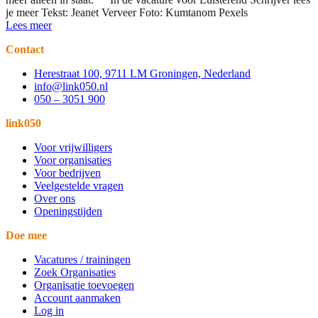
je meer Tekst: Jeanet Verveer Foto: Kumtanom Pexels
Lees meer
Contact
Herestraat 100, 9711 LM Groningen, Nederland
info@link050.nl
050 – 3051 900
link050
Voor vrijwilligers
Voor organisaties
Voor bedrijven
Veelgestelde vragen
Over ons
Openingstijden
Doe mee
Vacatures / trainingen
Zoek Organisaties
Organisatie toevoegen
Account aanmaken
Log in