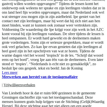
gastvrij willen worden opgevangen!” Tijdens de lessen komt het
onderwerp ook weleens ter sprake en zijn leerlingen vinden dat ze in
ons land heel fijn worden opgevangen, maar dat Nederland ook wel
wat strenger zou mogen zijn in zijn asielbeleid. Ipe geniet van het
contact met zijn leerlingen, maar hij weet dat hij zich niet aan hen
moet binden, want ze kunnen ook zomaar weer vertrokken zijn.
Voldoening De waardering die Ipe krijgt voor zijn werk in het AZC
komt vooral bij zijn leerlingen vandaan. De sfeer tijdens de lessen is
heel ontspannen. Er wordt hard gewerkt en de deelnemers maken
grote vorderingen. Soms zijn er serieuze gesprekken, maar er wordt
ook veel gelachen. Zo kan Ipe ervan genieten dat zijn leerlingen al
heel goed zijn in het opschrijven van wat ze horen. Tijdens de
warme dagen viel het woord ‘tropisch’ in de les. “Schrijf dat woord
eens op het bord”, vroeg Ipe aan één van de deelnemers. Even later
stond er ‘tropies’. “Nederlands is echt niet zo gemakkelijk”, zo
besluit Ipe ons gesprek. tekst en beeld: Jan de Koning
Lees meer
Meewerken aan herstel van de toeslagenaffaire
|
Vrijwilligersverhalen
Van Liesbeth hoor ik dat er ruim 600 gezinnen in de gemeente
Groningen slachtoffer zijn van het toeslagenschandaal. Deze
mensen kunnen gratis hulp krijgen van de Stichting (Gelijk)Waardig
Herstel. Bij deze stichting gaat het niet alleen om een goede