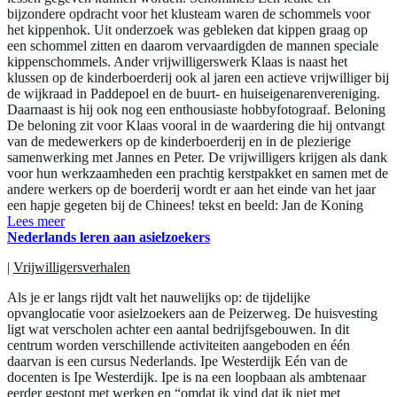
bijzondere opdracht voor het klusteam waren de schommels voor
het kippenhok. Uit onderzoek was gebleken dat kippen graag op
een schommel zitten en daarom vervaardigden de mannen speciale
kippenschommels. Ander vrijwilligerswerk Klaas is naast het
klussen op de kinderboerderij ook al jaren een actieve vrijwilliger bij
de wijkraad in Paddepoel en de buurt- en huiseigenarenvereniging.
Daarnaast is hij ook nog een enthousiaste hobbyfotograaf. Beloning
De beloning zit voor Klaas vooral in de waardering die hij ontvangt
van de medewerkers op de kinderboerderij en in de plezierige
samenwerking met Jannes en Peter. De vrijwilligers krijgen als dank
voor hun werkzaamheden een prachtig kerstpakket en samen met de
andere werkers op de boerderij wordt er aan het einde van het jaar
een hapje gegeten bij de Chinees! tekst en beeld: Jan de Koning
Lees meer
Nederlands leren aan asielzoekers
|
Vrijwilligersverhalen
Als je er langs rijdt valt het nauwelijks op: de tijdelijke
opvanglocatie voor asielzoekers aan de Peizerweg. De huisvesting
ligt wat verscholen achter een aantal bedrijfsgebouwen. In dit
centrum worden verschillende activiteiten aangeboden en één
daarvan is een cursus Nederlands. Ipe Westerdijk Eén van de
docenten is Ipe Westerdijk. Ipe is na een loopbaan als ambtenaar
eerder gestopt met werken en “omdat ik vind dat ik niet met