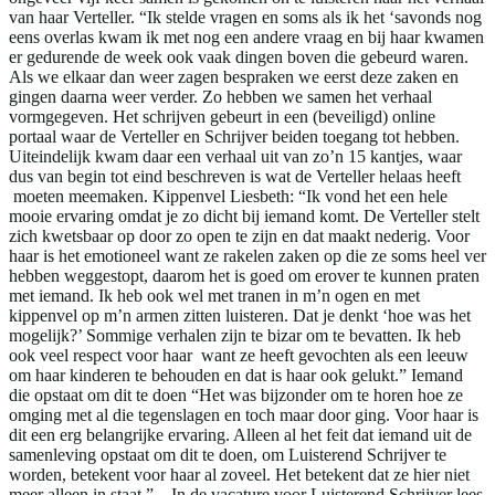
van haar Verteller. “Ik stelde vragen en soms als ik het ‘savonds nog
eens overlas kwam ik met nog een andere vraag en bij haar kwamen
er gedurende de week ook vaak dingen boven die gebeurd waren.
Als we elkaar dan weer zagen bespraken we eerst deze zaken en
gingen daarna weer verder. Zo hebben we samen het verhaal
vormgegeven. Het schrijven gebeurt in een (beveiligd) online
portaal waar de Verteller en Schrijver beiden toegang tot hebben.
Uiteindelijk kwam daar een verhaal uit van zo’n 15 kantjes, waar
dus van begin tot eind beschreven is wat de Verteller helaas heeft
moeten meemaken. Kippenvel Liesbeth: “Ik vond het een hele
mooie ervaring omdat je zo dicht bij iemand komt. De Verteller stelt
zich kwetsbaar op door zo open te zijn en dat maakt nederig. Voor
haar is het emotioneel want ze rakelen zaken op die ze soms heel ver
hebben weggestopt, daarom het is goed om erover te kunnen praten
met iemand. Ik heb ook wel met tranen in m’n ogen en met
kippenvel op m’n armen zitten luisteren. Dat je denkt ‘hoe was het
mogelijk?’ Sommige verhalen zijn te bizar om te bevatten. Ik heb
ook veel respect voor haar want ze heeft gevochten als een leeuw
om haar kinderen te behouden en dat is haar ook gelukt.” Iemand
die opstaat om dit te doen “Het was bijzonder om te horen hoe ze
omging met al die tegenslagen en toch maar door ging. Voor haar is
dit een erg belangrijke ervaring. Alleen al het feit dat iemand uit de
samenleving opstaat om dit te doen, om Luisterend Schrijver te
worden, betekent voor haar al zoveel. Het betekent dat ze hier niet
meer alleen in staat.” In de vacature voor Luisterend Schrijver lees