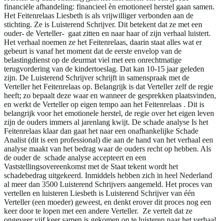
financiële afhandeling: financieel èn emotioneel herstel gaan samen.
Het Feitenrelaas Liesbeth is als vrijwilliger verbonden aan de
stichting. Ze is Luisterend Schrijver. Dit betekent dat ze met een
ouder- de Verteller- gaat zitten en naar haar of zijn verhaal luistert.
Het verhaal noemen ze het Feitenrelaas, daarin staat alles wat er
gebeurt is vanaf het moment dat de eerste envelop van de
belastingdienst op de deurmat viel met een onrechtmatige
terugvordering van de kindertoeslag. Dat kan 10-15 jaar geleden
zijn. De Luisterend Schrijver schrijft in samenspraak met de
Verteller het Feitenrelaas op. Belangrijk is dat Verteller zelf de regie
heeft; zo bepaalt deze waar en wanneer de gesprekken plaatsvinden,
en werkt de Verteller op eigen tempo aan het Feitenrelaas . Dit is
belangrijk voor het emotionele herstel, de regie over het eigen leven
zijn de ouders immers al jarenlang kwijt. De schade analyse Is het
Feitenrelaas klaar dan gaat het naar een onafhankelijke Schade
Analist (dit is een professional) die aan de hand van het verhaal een
analyse maakt van het bedrag waar de ouders recht op hebben. Als
de ouder de schade analyse accepteert en een
Vaststellingsovereenkomst met de Staat tekent wordt het
schadebedrag uitgekeerd. Inmiddels hebben zich in heel Nederland
al meer dan 3500 Luisterend Schrijvers aangemeld. Het proces van
vertellen en luisteren Liesbeth is Luisterend Schrijver van één
Verteller (een moeder) geweest, en denkt erover dit proces nog een
keer door te lopen met een andere Verteller. Ze vertelt dat ze
ongeveer vijf keer samen is gekomen on te luisteren naar het verhaal