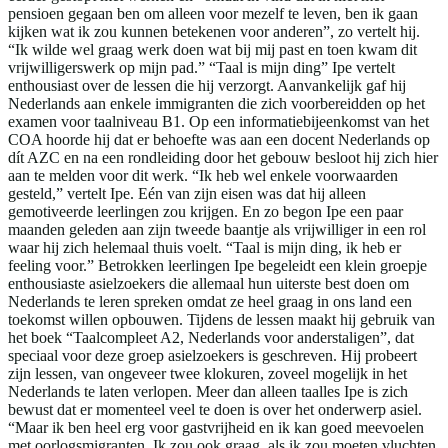
pensioen gegaan ben om alleen voor mezelf te leven, ben ik gaan
kijken wat ik zou kunnen betekenen voor anderen”, zo vertelt hij.
“Ik wilde wel graag werk doen wat bij mij past en toen kwam dit
vrijwilligerswerk op mijn pad.” “Taal is mijn ding” Ipe vertelt
enthousiast over de lessen die hij verzorgt. Aanvankelijk gaf hij
Nederlands aan enkele immigranten die zich voorbereidden op het
examen voor taalniveau B1. Op een informatiebijeenkomst van het
COA hoorde hij dat er behoefte was aan een docent Nederlands op
dít AZC en na een rondleiding door het gebouw besloot hij zich hier
aan te melden voor dit werk. “Ik heb wel enkele voorwaarden
gesteld,” vertelt Ipe. Eén van zijn eisen was dat hij alleen
gemotiveerde leerlingen zou krijgen. En zo begon Ipe een paar
maanden geleden aan zijn tweede baantje als vrijwilliger in een rol
waar hij zich helemaal thuis voelt. “Taal is mijn ding, ik heb er
feeling voor.” Betrokken leerlingen Ipe begeleidt een klein groepje
enthousiaste asielzoekers die allemaal hun uiterste best doen om
Nederlands te leren spreken omdat ze heel graag in ons land een
toekomst willen opbouwen. Tijdens de lessen maakt hij gebruik van
het boek “Taalcompleet A2, Nederlands voor anderstaligen”, dat
speciaal voor deze groep asielzoekers is geschreven. Hij probeert
zijn lessen, van ongeveer twee klokuren, zoveel mogelijk in het
Nederlands te laten verlopen. Meer dan alleen taalles Ipe is zich
bewust dat er momenteel veel te doen is over het onderwerp asiel.
“Maar ik ben heel erg voor gastvrijheid en ik kan goed meevoelen
met oorlogsmigranten. Ik zou ook graag, als ik zou moeten vluchten,