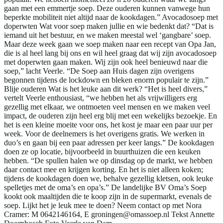
gaan met een emmertje soep. Deze ouderen kunnen vanwege hun
beperkte mobiliteit niet altijd naar de kookdagen.” Avocadosoep met
doperwten Wat voor soep maken jullie en wie bedenkt dat? “Dat is
iemand uit het bestuur, en we maken meestal wel ‘gangbare’ soep.
Maar deze week gaan we soep maken naar een recept van Opa Jan,
die is al heel lang bij ons en wil heel graag dat wij zijn avocadosoep
met doperwten gaan maken. Wij zijn ook heel benieuwd naar die
soep,” lacht Veerle. “De Soep aan Huis dagen zijn overigens
begonnen tijdens de lockdown en bleken enorm populair te zijn.”
Blije ouderen Wat is het leuke aan dit werk? “Het is heel divers,”
vertelt Veerle enthousiast, “we hebben het als vrijwilligers erg
gezellig met elkaar, we ontmoeten veel mensen en we maken veel
impact, de ouderen zijn heel erg blij met een wekelijks bezoekje. En
het is een kleine moeite voor ons, het kost je maar een paar uur per
week. Voor de deelnemers is het overigens gratis. We werken in
duo’s en gaan bij een paar adressen per keer langs.” De kookdagen
doen ze op locatie, bijvoorbeeld in buurthuizen die een keuken
hebben. “De spullen halen we op dinsdag op de markt, we hebben
daar contact mee en krijgen korting. En het is niet alleen koken;
tijdens de kookdagen doen we, behalve gezellig kletsen, ook leuke
spelletjes met de oma’s en opa’s.” De landelijke BV Oma’s Soep
kookt ook maaltijden die te koop zijn in de supermarkt, evenals de
soep. Lijkt het je leuk mee te doen? Neem contact op met Nora
Cramer: M 0642146164, E groningen@omassoep.nl Tekst Annette