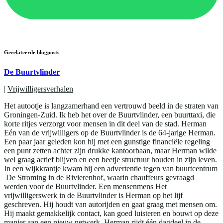
Gerelateerde blogposts
De Buurtvlinder
|
Vrijwilligersverhalen
Het autootje is langzamerhand een vertrouwd beeld in de straten van
Groningen-Zuid. Ik heb het over de Buurtvlinder, een buurttaxi, die
korte ritjes verzorgt voor mensen in dit deel van de stad. Herman
Eén van de vrijwilligers op de Buurtvlinder is de 64-jarige Herman.
Een paar jaar geleden kon hij met een gunstige financiële regeling
een punt zetten achter zijn drukke kantoorbaan, maar Herman wilde
wel graag actief blijven en een beetje structuur houden in zijn leven.
In een wijkkrantje kwam hij een advertentie tegen van buurtcentrum
De Stroming in de Rivierenhof, waarin chauffeurs gevraagd
werden voor de Buurtvlinder. Een mensenmens Het
vrijwilligerswerk in de Buurtvlinder is Herman op het lijf
geschreven. Hij houdt van autorijden en gaat graag met mensen om.
Hij maakt gemakkelijk contact, kan goed luisteren en bouwt op deze
manier aan een nieuw netwerk. Herman rijdt één dagdeel in de