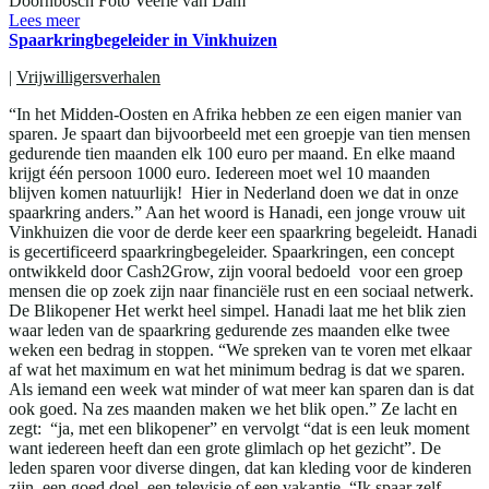
Doornbosch Foto Veerle van Dam
Lees meer
Spaarkringbegeleider in Vinkhuizen
|
Vrijwilligersverhalen
“In het Midden-Oosten en Afrika hebben ze een eigen manier van
sparen. Je spaart dan bijvoorbeeld met een groepje van tien mensen
gedurende tien maanden elk 100 euro per maand. En elke maand
krijgt één persoon 1000 euro. Iedereen moet wel 10 maanden
blijven komen natuurlijk! Hier in Nederland doen we dat in onze
spaarkring anders.” Aan het woord is Hanadi, een jonge vrouw uit
Vinkhuizen die voor de derde keer een spaarkring begeleidt. Hanadi
is gecertificeerd spaarkringbegeleider. Spaarkringen, een concept
ontwikkeld door Cash2Grow, zijn vooral bedoeld voor een groep
mensen die op zoek zijn naar financiële rust en een sociaal netwerk.
De Blikopener Het werkt heel simpel. Hanadi laat me het blik zien
waar leden van de spaarkring gedurende zes maanden elke twee
weken een bedrag in stoppen. “We spreken van te voren met elkaar
af wat het maximum en wat het minimum bedrag is dat we sparen.
Als iemand een week wat minder of wat meer kan sparen dan is dat
ook goed. Na zes maanden maken we het blik open.” Ze lacht en
zegt: “ja, met een blikopener” en vervolgt “dat is een leuk moment
want iedereen heeft dan een grote glimlach op het gezicht”. De
leden sparen voor diverse dingen, dat kan kleding voor de kinderen
zijn, een goed doel, een televisie of een vakantie. “Ik spaar zelf