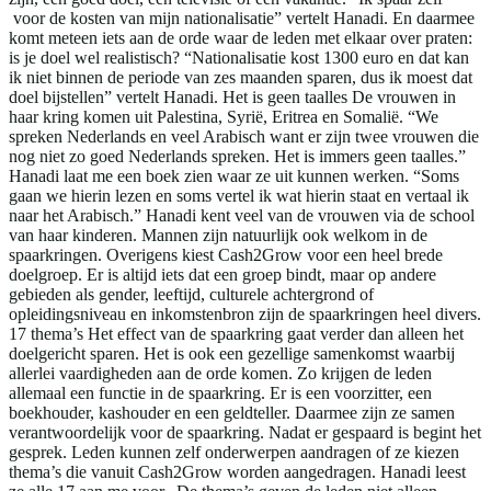
voor de kosten van mijn nationalisatie” vertelt Hanadi. En daarmee
komt meteen iets aan de orde waar de leden met elkaar over praten:
is je doel wel realistisch? “Nationalisatie kost 1300 euro en dat kan
ik niet binnen de periode van zes maanden sparen, dus ik moest dat
doel bijstellen” vertelt Hanadi. Het is geen taalles De vrouwen in
haar kring komen uit Palestina, Syrië, Eritrea en Somalië. “We
spreken Nederlands en veel Arabisch want er zijn twee vrouwen die
nog niet zo goed Nederlands spreken. Het is immers geen taalles.”
Hanadi laat me een boek zien waar ze uit kunnen werken. “Soms
gaan we hierin lezen en soms vertel ik wat hierin staat en vertaal ik
naar het Arabisch.” Hanadi kent veel van de vrouwen via de school
van haar kinderen. Mannen zijn natuurlijk ook welkom in de
spaarkringen. Overigens kiest Cash2Grow voor een heel brede
doelgroep. Er is altijd iets dat een groep bindt, maar op andere
gebieden als gender, leeftijd, culturele achtergrond of
opleidingsniveau en inkomstenbron zijn de spaarkringen heel divers.
17 thema’s Het effect van de spaarkring gaat verder dan alleen het
doelgericht sparen. Het is ook een gezellige samenkomst waarbij
allerlei vaardigheden aan de orde komen. Zo krijgen de leden
allemaal een functie in de spaarkring. Er is een voorzitter, een
boekhouder, kashouder en een geldteller. Daarmee zijn ze samen
verantwoordelijk voor de spaarkring. Nadat er gespaard is begint het
gesprek. Leden kunnen zelf onderwerpen aandragen of ze kiezen
thema’s die vanuit Cash2Grow worden aangedragen. Hanadi leest