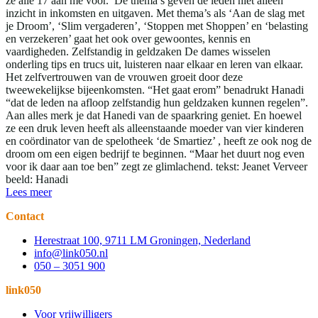
ze alle 17 aan me voor. De thema’s geven de leden niet alleen
inzicht in inkomsten en uitgaven. Met thema’s als ‘Aan de slag met
je Droom’, ‘Slim vergaderen’, ‘Stoppen met Shoppen’ en ‘belasting
en verzekeren’ gaat het ook over gewoontes, kennis en
vaardigheden. Zelfstandig in geldzaken De dames wisselen
onderling tips en trucs uit, luisteren naar elkaar en leren van elkaar.
Het zelfvertrouwen van de vrouwen groeit door deze
tweewekelijkse bijeenkomsten. “Het gaat erom” benadrukt Hanadi
“dat de leden na afloop zelfstandig hun geldzaken kunnen regelen”.
Aan alles merk je dat Hanedi van de spaarkring geniet. En hoewel
ze een druk leven heeft als alleenstaande moeder van vier kinderen
en coördinator van de spelotheek ‘de Smartiez’ , heeft ze ook nog de
droom om een eigen bedrijf te beginnen. “Maar het duurt nog even
voor ik daar aan toe ben” zegt ze glimlachend. tekst: Jeanet Verveer
beeld: Hanadi
Lees meer
Contact
Herestraat 100, 9711 LM Groningen, Nederland
info@link050.nl
050 – 3051 900
link050
Voor vrijwilligers