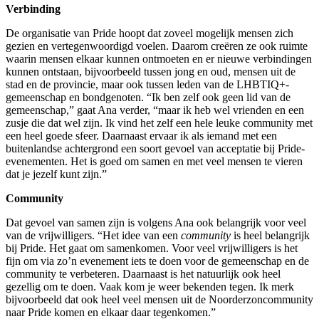
Verbinding
De organisatie van Pride hoopt dat zoveel mogelijk mensen zich
gezien en vertegenwoordigd voelen. Daarom creëren ze ook ruimte
waarin mensen elkaar kunnen ontmoeten en er nieuwe verbindingen
kunnen ontstaan, bijvoorbeeld tussen jong en oud, mensen uit de
stad en de provincie, maar ook tussen leden van de LHBTIQ+-
gemeenschap en bondgenoten. “Ik ben zelf ook geen lid van de
gemeenschap,” gaat Ana verder, “maar ik heb wel vrienden en een
zusje die dat wel zijn. Ik vind het zelf een hele leuke community met
een heel goede sfeer. Daarnaast ervaar ik als iemand met een
buitenlandse achtergrond een soort gevoel van acceptatie bij Pride-
evenementen. Het is goed om samen en met veel mensen te vieren
dat je jezelf kunt zijn.”
Community
Dat gevoel van samen zijn is volgens Ana ook belangrijk voor veel
van de vrijwilligers. “Het idee van een
community
is heel belangrijk
bij Pride. Het gaat om samenkomen. Voor veel vrijwilligers is het
fijn om via zo’n evenement iets te doen voor de gemeenschap en de
community te verbeteren. Daarnaast is het natuurlijk ook heel
gezellig om te doen. Vaak kom je weer bekenden tegen. Ik merk
bijvoorbeeld dat ook heel veel mensen uit de Noorderzoncommunity
naar Pride komen en elkaar daar tegenkomen.”