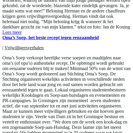
worstelen, waarbij de handen van mijn jonge passagier werden open
gekrabd, zat de woedende, blazende kater eindelijk gevangen. Ja, je
maakt soms wat mee!” Beloning Herman en de andere chauffeurs
krijgen geen vrijwilligersvergoeding. Herman vindt dat ook
helemaal niet nodig. “Mijn beloning krijg ik wanneer ik het
dankbare gezicht zie van mijn klanten.” tekst en foto: Jan de Koning
Lees meer
Oma’s Soep, het beste recept tegen eenzaamheid
|
Vrijwilligersverhalen
Oma’s Soep verkoopt heerlijke verse soepen en maaltijden naar
oma’s (of opa’s) authentieke recept. De opbrengst wordt gebruikt
om eenzame ouderen blij te maken! Minimaal 50% van de winst van
Oma’s Soep wordt gedoneerd aan Stichting Oma’s Soep. De
Stichting organiseert wekelijks activiteiten in verschillende steden
door het hele land waar jong en oud samen worden gebracht om
eenzaamheid tegen te gaan. Lokaal organiseren studentenbesturen
wekelijks Kookdagen en Soep-aan-huisdagen en evenementen en
PR-campagnes. In Groningen zijn momenteel zeven studenten
actief, die van september tot en met juni activiteiten organiseren.
Maar ze kunnen meer vrijwilligers gebruiken en dat hoeven geen
studenten te zijn. Veerle van Dam zit in het Groningse bestuur en
vertelt er enthousiast over. “We doen om de week een kook-dag en
een zogenaamde Soep-aan-Huisdag. Deze laatste zijn het meest
populair. We hebben momenteel zo’n 20 ouderen waar we langs