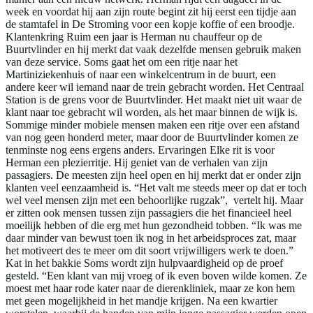
week en voordat hij aan zijn route begint zit hij eerst een tijdje aan
de stamtafel in De Stroming voor een kopje koffie of een broodje.
Klantenkring Ruim een jaar is Herman nu chauffeur op de
Buurtvlinder en hij merkt dat vaak dezelfde mensen gebruik maken
van deze service. Soms gaat het om een ritje naar het
Martiniziekenhuis of naar een winkelcentrum in de buurt, een
andere keer wil iemand naar de trein gebracht worden. Het Centraal
Station is de grens voor de Buurtvlinder. Het maakt niet uit waar de
klant naar toe gebracht wil worden, als het maar binnen de wijk is.
Sommige minder mobiele mensen maken een ritje over een afstand
van nog geen honderd meter, maar door de Buurtvlinder komen ze
tenminste nog eens ergens anders. Ervaringen Elke rit is voor
Herman een plezierritje. Hij geniet van de verhalen van zijn
passagiers. De meesten zijn heel open en hij merkt dat er onder zijn
klanten veel eenzaamheid is. “Het valt me steeds meer op dat er toch
wel veel mensen zijn met een behoorlijke rugzak”, vertelt hij. Maar
er zitten ook mensen tussen zijn passagiers die het financieel heel
moeilijk hebben of die erg met hun gezondheid tobben. “Ik was me
daar minder van bewust toen ik nog in het arbeidsproces zat, maar
het motiveert des te meer om dit soort vrijwilligers werk te doen.”
Kat in het bakkie Soms wordt zijn hulpvaardigheid op de proef
gesteld. “Een klant van mij vroeg of ik even boven wilde komen. Ze
moest met haar rode kater naar de dierenkliniek, maar ze kon hem
met geen mogelijkheid in het mandje krijgen. Na een kwartier