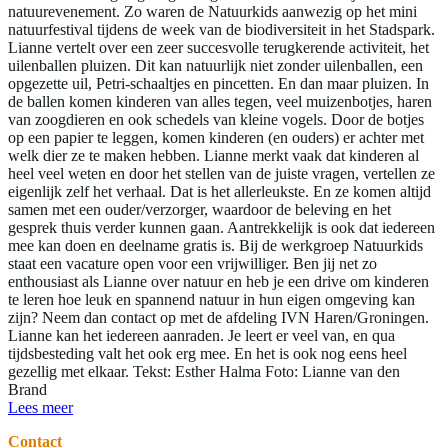
natuurevenement. Zo waren de Natuurkids aanwezig op het mini
natuurfestival tijdens de week van de biodiversiteit in het Stadspark.
Lianne vertelt over een zeer succesvolle terugkerende activiteit, het
uilenballen pluizen. Dit kan natuurlijk niet zonder uilenballen, een
opgezette uil, Petri-schaaltjes en pincetten. En dan maar pluizen. In
de ballen komen kinderen van alles tegen, veel muizenbotjes, haren
van zoogdieren en ook schedels van kleine vogels. Door de botjes
op een papier te leggen, komen kinderen (en ouders) er achter met
welk dier ze te maken hebben. Lianne merkt vaak dat kinderen al
heel veel weten en door het stellen van de juiste vragen, vertellen ze
eigenlijk zelf het verhaal. Dat is het allerleukste. En ze komen altijd
samen met een ouder/verzorger, waardoor de beleving en het
gesprek thuis verder kunnen gaan. Aantrekkelijk is ook dat iedereen
mee kan doen en deelname gratis is. Bij de werkgroep Natuurkids
staat een vacature open voor een vrijwilliger. Ben jij net zo
enthousiast als Lianne over natuur en heb je een drive om kinderen
te leren hoe leuk en spannend natuur in hun eigen omgeving kan
zijn? Neem dan contact op met de afdeling IVN Haren/Groningen.
Lianne kan het iedereen aanraden. Je leert er veel van, en qua
tijdsbesteding valt het ook erg mee. En het is ook nog eens heel
gezellig met elkaar. Tekst: Esther Halma Foto: Lianne van den
Brand
Lees meer
Contact