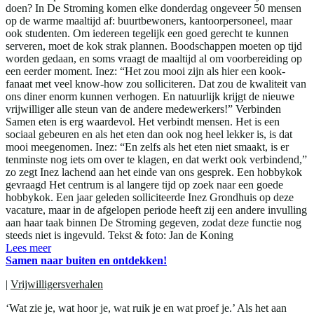
doen? In De Stroming komen elke donderdag ongeveer 50 mensen
op de warme maaltijd af: buurtbewoners, kantoorpersoneel, maar
ook studenten. Om iedereen tegelijk een goed gerecht te kunnen
serveren, moet de kok strak plannen. Boodschappen moeten op tijd
worden gedaan, en soms vraagt de maaltijd al om voorbereiding op
een eerder moment. Inez: “Het zou mooi zijn als hier een kook-
fanaat met veel know-how zou solliciteren. Dat zou de kwaliteit van
ons diner enorm kunnen verhogen. En natuurlijk krijgt de nieuwe
vrijwilliger alle steun van de andere medewerkers!” Verbinden
Samen eten is erg waardevol. Het verbindt mensen. Het is een
sociaal gebeuren en als het eten dan ook nog heel lekker is, is dat
mooi meegenomen. Inez: “En zelfs als het eten niet smaakt, is er
tenminste nog iets om over te klagen, en dat werkt ook verbindend,”
zo zegt Inez lachend aan het einde van ons gesprek. Een hobbykok
gevraagd Het centrum is al langere tijd op zoek naar een goede
hobbykok. Een jaar geleden solliciteerde Inez Grondhuis op deze
vacature, maar in de afgelopen periode heeft zij een andere invulling
aan haar taak binnen De Stroming gegeven, zodat deze functie nog
steeds niet is ingevuld. Tekst & foto: Jan de Koning
Lees meer
Samen naar buiten en ontdekken!
|
Vrijwilligersverhalen
‘Wat zie je, wat hoor je, wat ruik je en wat proef je.’ Als het aan