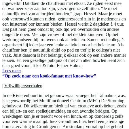
ingewerkt. Dat doen de chauffeurs met elkaar. Ze rijden eerst mee
en wanneer ze er aan toe zijn, verzorgen ze zelf ritten. “Je moet
natuurlijk wel van autorijden houden,” grapt Hessel. Maar je moet
ook vertrouwd kunnen rijden, geïnteresseerd zijn in je medemens en
een luisterend oor kunnen bieden. Hessel werkt 2 dagdelen à 4 uur.
Dat past hem goed omdat hij ook tijd wil overhouden om andere
dingen te doen. Met zijn vrouw of met de kleinkinderen. Op het
werk organiseert hij trouwens ook activiteiten. Samen met collega’s
organiseert hij ieder jaar een leuke activiteit voor het hele team. Als
chauffeur ben je natuurlijk altijd op pad en tref je je collega’s niet
vaak. Juist daarom is het belangrijk elkaar ook op een andere manier
te zien. En een gezellige pubquiz of met z’n allen bowlen leent zich
daar goed voor. Tekst & foto: Esther Halma
Lees meer
“Op zoek naar een kook-fanaat met know-how”
|
Vrijwilligersverhalen
In de Rivierenbuurt in het gebouw waar vroeger het Talmahuis was,
is tegenwoordig het Multifunctioneel Centrum (MFC) De Stroming
gehuisvest. Dit wijkcentrum biedt tal van creatieve activiteiten, zoals
een biljart- en een spelletjesmiddag en een avondje bridgen. Op
werkdagen kun je er terecht voor een lunch, en op donderdag zelfs
voor een warme maaltijd. Inez Grondhuis Inez heeft een jarenlange
horeca-ervaring in Groningen en Amsterdam, vooral op het gebied