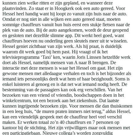
kunnen zien welke ritten er zijn gepland, en wanneer deze
plaatsvinden. Zo staat er in Hoogkerk ook een auto gereed. Voor
Hessel heel handig want hij loopt zo vanuit zijn huis naar de auto.
Omdat er nog niet in alle wijken een auto gereed staat, moeten
sommige chauffeurs vanuit hun huis eerst een stukje fietsen naar de
plek van de auto. Bij de auto aangekomen, wordt de deur geopend
en gesloten met dezelfde slimme app. Dit werkt heel goed, want
chauffeurs hoeven nu onderling geen sleutels meer uit te wisselen.
Hessel geniet zichtbaar van zijn werk. Als hij praat, is duidelijk
waarom dit werk goed bij hem past. Hij vraagt of ik het
televisieprogramma ‘Taxi’ ken, waarin Joris Linssen hetzelfde werk
doet als Hessel, namelijk mensen van A naar B brengen. De
interactie met deze mensen is waar het Hessel om gaat. Het zijn
gewone mensen met alledaagse verhalen en toch is het bijzonder als
iemand iets persoonlijks deelt wat hem of haar bezighoudt. Soms is
enkel luisteren al genoeg en is dat net wat iemand nodig heeft. De
bestemming van de passagiers kan ook erg verschillen. Van het
bezoeken van een vriend of vriendin, boodschappen doen in het
winkelcentrum, tot een bezoek aan het ziekenhuis. Dat laatste
kunnen ingrijpende bezoeken zijn. Voor mensen die dan thuiskomen
in een leeg huis, “de muren praten immers niet terug,” aldus Hessel,
kan een vriendelijk gesprek met de chauffeur heel veel verschil
maken. Er werken totaal zo’n 40 chauffeurs en 7 personen op
kantoor bij de stichting. Het zijn vrijwilligers maar ook mensen met
een participatiebaan. Nieuwe collega’s worden zorgvuldig