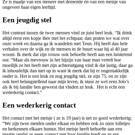
Ze is maatje van een meneer met dementie èn van een meisje van
ongeveer haar eigen leeftijd.
Een jeugdig stel
Het contrast tussen de twee mensen vind ze juist heel leuk. “Ik drink
altijd eerst een kopje thee met het echtpaar, dan praten we wat over
onze week en daarna ga ik wandelen met Teun. Hij heeft dan hele
verhalen over de wijk en de mensen in de buurt waar hij al 40 jaar
woont. Ik merk dat zijn vrouw ook behoefte heeft aan een luisterend
oor. “Maar als mevrouw in het bijzijn van haar man vertelt hoe
moeilijk ze het heeft met zijn achteruitgang vind ik dat lastig, daar ga
ik inhoudelijk dan niet op in want ik merk dat hij er ongemakkelijk
onder is. Het is een leuk en nog jeugdig stel, ze zijn 75, en ze zijn
ook heel belangstellend naar mijn leven, ik stuur ze wel eens foto’s
als ik bij familie ben geweest dat vinden ze leuk. Het is echt een
wederkerig contact.”
Een wederkerig contact
Het contact met het meisje ( ze is 19 jaar) is net zo goed wederkerig:
“We zijn twee meiden onder elkaar en hebben ook zo onze lolletjes
en herkennen elkaars humor. Het meisje heeft behoefte aan een
maatje omdat ze geen contact met haar familie heeft en ze erg