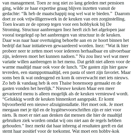
van management. Toen ze nog niet zo lang geleden met pensioen
ging, wilde ze haar expertise graag blijven inzetten vanuit de
gedachte: “Ik heb de maatschappij nog wel wat te bieden.” Daarom
doet ze ook vrijwilligerswerk in de keuken van een zorginstelling.
Toen kwam ze de oproep tegen voor een hobbykok bij De
Stroming. Structuur aanbrengen Inez heeft zich het afgelopen jaar
vooral toegelegd op het aanbrengen van structuur in de keuken.
Daar was naar haar overtuiging behoefte aan en ze hoort binnen het
bedrijf dat haar initiatieven gewaardeerd worden. Inez: “Wat ik hier
probeer neer te zetten moet voor iedereen herhaalbaar en uitvoerbaar
zijn, iedereen moet het kunnen nadoen.” Nu zou Inez wel wat meer
variatie willen aanbrengen in het menu. Dat geldt niet alleen voor de
warme maaltijd maar ook voor de lunch. “De gasten zijn hier gauw
tevreden, een stamppotmaaltijd, een pasta of snert zijn favoriet. Maar
soms ben ik wat ondeugend en kom ik onverwacht met iets nieuws.
Zo heb ik vandaag heb ik een Thaise bonensoep gemaakt en de
gasten vonden het heerlijk.” Nieuwe keuken Maar een meer
gevarieerd menu is alleen mogelijk als de keuken vernieuwd wordt.
“Gelukkig wordt de keuken binnenkort aangepakt. Er komt
bijvoorbeeld een nieuwe afzuiginstallatie. Het moet ook. Je moet
meegaan met je tijd en de hygiënevoorschriften zijn er niet voor
niets. Ik moet er niet aan denken dat mensen die hier de maaltijd
gebruiken ziek worden omdat wij ons niet aan de regels hebben
gehouden.” Inez merkt dat haar inbreng al resultaten geeft en dat
stemt haar positief voor de toekomst. Wat moet een hobby-kok