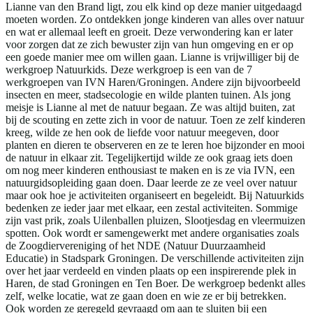
Lianne van den Brand ligt, zou elk kind op deze manier uitgedaagd
moeten worden. Zo ontdekken jonge kinderen van alles over natuur
en wat er allemaal leeft en groeit. Deze verwondering kan er later
voor zorgen dat ze zich bewuster zijn van hun omgeving en er op
een goede manier mee om willen gaan. Lianne is vrijwilliger bij de
werkgroep Natuurkids. Deze werkgroep is een van de 7
werkgroepen van IVN Haren/Groningen. Andere zijn bijvoorbeeld
insecten en meer, stadsecologie en wilde planten tuinen. Als jong
meisje is Lianne al met de natuur begaan. Ze was altijd buiten, zat
bij de scouting en zette zich in voor de natuur. Toen ze zelf kinderen
kreeg, wilde ze hen ook de liefde voor natuur meegeven, door
planten en dieren te observeren en ze te leren hoe bijzonder en mooi
de natuur in elkaar zit. Tegelijkertijd wilde ze ook graag iets doen
om nog meer kinderen enthousiast te maken en is ze via IVN, een
natuurgidsopleiding gaan doen. Daar leerde ze ze veel over natuur
maar ook hoe je activiteiten organiseert en begeleidt. Bij Natuurkids
bedenken ze ieder jaar met elkaar, een zestal activiteiten. Sommige
zijn vast prik, zoals Uilenballen pluizen, Slootjesdag en vleermuizen
spotten. Ook wordt er samengewerkt met andere organisaties zoals
de Zoogdiervereniging of het NDE (Natuur Duurzaamheid
Educatie) in Stadspark Groningen. De verschillende activiteiten zijn
over het jaar verdeeld en vinden plaats op een inspirerende plek in
Haren, de stad Groningen en Ten Boer. De werkgroep bedenkt alles
zelf, welke locatie, wat ze gaan doen en wie ze er bij betrekken.
Ook worden ze geregeld gevraagd om aan te sluiten bij een