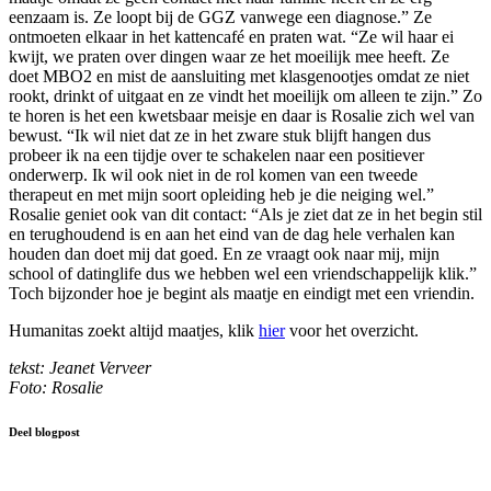
eenzaam is. Ze loopt bij de GGZ vanwege een diagnose.” Ze
ontmoeten elkaar in het kattencafé en praten wat. “Ze wil haar ei
kwijt, we praten over dingen waar ze het moeilijk mee heeft. Ze
doet MBO2 en mist de aansluiting met klasgenootjes omdat ze niet
rookt, drinkt of uitgaat en ze vindt het moeilijk om alleen te zijn.” Zo
te horen is het een kwetsbaar meisje en daar is Rosalie zich wel van
bewust. “Ik wil niet dat ze in het zware stuk blijft hangen dus
probeer ik na een tijdje over te schakelen naar een positiever
onderwerp. Ik wil ook niet in de rol komen van een tweede
therapeut en met mijn soort opleiding heb je die neiging wel.”
Rosalie geniet ook van dit contact: “Als je ziet dat ze in het begin stil
en terughoudend is en aan het eind van de dag hele verhalen kan
houden dan doet mij dat goed. En ze vraagt ook naar mij, mijn
school of datinglife dus we hebben wel een vriendschappelijk klik.”
Toch bijzonder hoe je begint als maatje en eindigt met een vriendin.
Humanitas zoekt altijd maatjes, klik
hier
voor het overzicht.
tekst: Jeanet Verveer
Foto: Rosalie
Deel blogpost