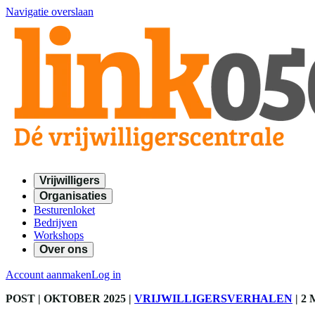
Navigatie overslaan
Vrijwilligers
Organisaties
Besturenloket
Bedrijven
Workshops
Over ons
Account aanmaken
Log in
POST
| OKTOBER 2025
|
VRIJWILLIGERSVERHALEN
|
2 