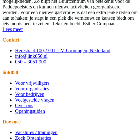
mogelijkheden. Zo blijft het Buurtcentrum van betekenis voor de
Paddepoelsters en kunnen nieuwe activiteiten georganiseerd
worden. Voor een nieuwe gastvrouw is dat een extra leuke reden om
aan te haken: je stapt in een plek die vernieuwt en kansen biedt om
iets moois neer te zetten. Tekst en beeld: Esther Compaan
Lees meer
Contact
Herestraat 100, 9711 LM Groningen, Nederland
info@link050.nl
050 – 3051 900
link050
Voor vrijwilligers
Voor organisaties
Voor bedrijven
Veelgestelde vragen
Over ons
Openingstijden
Doe mee
Vacatures / trainingen
Zoek Organisaties