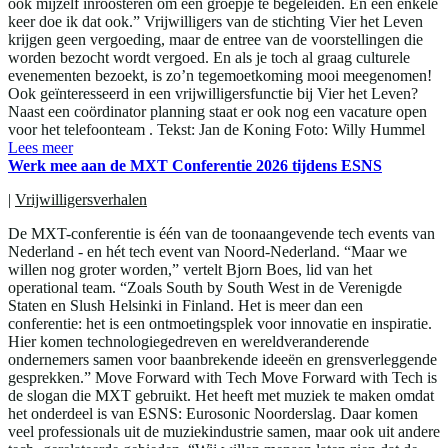
ook mijzelf inroosteren om een groepje te begeleiden. En een enkele
keer doe ik dat ook.” Vrijwilligers van de stichting Vier het Leven
krijgen geen vergoeding, maar de entree van de voorstellingen die
worden bezocht wordt vergoed. En als je toch al graag culturele
evenementen bezoekt, is zo’n tegemoetkoming mooi meegenomen!
Ook geïnteresseerd in een vrijwilligersfunctie bij Vier het Leven?
Naast een coördinator planning staat er ook nog een vacature open
voor het telefoonteam . Tekst: Jan de Koning Foto: Willy Hummel
Lees meer
Werk mee aan de MXT Conferentie 2026 tijdens ESNS
|
Vrijwilligersverhalen
De MXT-conferentie is één van de toonaangevende tech events van
Nederland - en hét tech event van Noord-Nederland. “Maar we
willen nog groter worden,” vertelt Bjorn Boes, lid van het
operational team. “Zoals South by South West in de Verenigde
Staten en Slush Helsinki in Finland. Het is meer dan een
conferentie: het is een ontmoetingsplek voor innovatie en inspiratie.
Hier komen technologiegedreven en wereldveranderende
ondernemers samen voor baanbrekende ideeën en grensverleggende
gesprekken.” Move Forward with Tech Move Forward with Tech is
de slogan die MXT gebruikt. Het heeft met muziek te maken omdat
het onderdeel is van ESNS: Eurosonic Noorderslag. Daar komen
veel professionals uit de muziekindustrie samen, maar ook uit andere