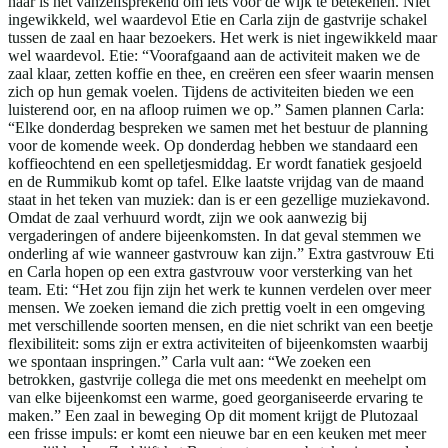
haar is het vanzelfsprekend om iets voor de wijk te betekenen. Niet
ingewikkeld, wel waardevol Etie en Carla zijn de gastvrije schakel
tussen de zaal en haar bezoekers. Het werk is niet ingewikkeld maar
wel waardevol. Etie: “Voorafgaand aan de activiteit maken we de
zaal klaar, zetten koffie en thee, en creëren een sfeer waarin mensen
zich op hun gemak voelen. Tijdens de activiteiten bieden we een
luisterend oor, en na afloop ruimen we op.” Samen plannen Carla:
“Elke donderdag bespreken we samen met het bestuur de planning
voor de komende week. Op donderdag hebben we standaard een
koffieochtend en een spelletjesmiddag. Er wordt fanatiek gesjoeld
en de Rummikub komt op tafel. Elke laatste vrijdag van de maand
staat in het teken van muziek: dan is er een gezellige muziekavond.
Omdat de zaal verhuurd wordt, zijn we ook aanwezig bij
vergaderingen of andere bijeenkomsten. In dat geval stemmen we
onderling af wie wanneer gastvrouw kan zijn.” Extra gastvrouw Eti
en Carla hopen op een extra gastvrouw voor versterking van het
team. Eti: “Het zou fijn zijn het werk te kunnen verdelen over meer
mensen. We zoeken iemand die zich prettig voelt in een omgeving
met verschillende soorten mensen, en die niet schrikt van een beetje
flexibiliteit: soms zijn er extra activiteiten of bijeenkomsten waarbij
we spontaan inspringen.” Carla vult aan: “We zoeken een
betrokken, gastvrije collega die met ons meedenkt en meehelpt om
van elke bijeenkomst een warme, goed georganiseerde ervaring te
maken.” Een zaal in beweging Op dit moment krijgt de Plutozaal
een frisse impuls: er komt een nieuwe bar en een keuken met meer