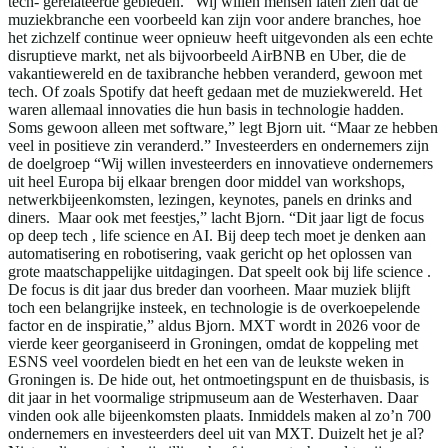
tech- gerelateerde gebieden. “Wij willen mensen laten zien dat de
muziekbranche een voorbeeld kan zijn voor andere branches, hoe
het zichzelf continue weer opnieuw heeft uitgevonden als een echte
disruptieve markt, net als bijvoorbeeld AirBNB en Uber, die de
vakantiewereld en de taxibranche hebben veranderd, gewoon met
tech. Of zoals Spotify dat heeft gedaan met de muziekwereld. Het
waren allemaal innovaties die hun basis in technologie hadden.
Soms gewoon alleen met software,” legt Bjorn uit. “Maar ze hebben
veel in positieve zin veranderd.” Investeerders en ondernemers zijn
de doelgroep “Wij willen investeerders en innovatieve ondernemers
uit heel Europa bij elkaar brengen door middel van workshops,
netwerkbijeenkomsten, lezingen, keynotes, panels en drinks and
diners. Maar ook met feestjes,” lacht Bjorn. “Dit jaar ligt de focus
op deep tech , life science en AI. Bij deep tech moet je denken aan
automatisering en robotisering, vaak gericht op het oplossen van
grote maatschappelijke uitdagingen. Dat speelt ook bij life science .
De focus is dit jaar dus breder dan voorheen. Maar muziek blijft
toch een belangrijke insteek, en technologie is de overkoepelende
factor en de inspiratie,” aldus Bjorn. MXT wordt in 2026 voor de
vierde keer georganiseerd in Groningen, omdat de koppeling met
ESNS veel voordelen biedt en het een van de leukste weken in
Groningen is. De hide out, het ontmoetingspunt en de thuisbasis, is
dit jaar in het voormalige stripmuseum aan de Westerhaven. Daar
vinden ook alle bijeenkomsten plaats. Inmiddels maken al zo’n 700
ondernemers en investeerders deel uit van MXT. Duizelt het je al?