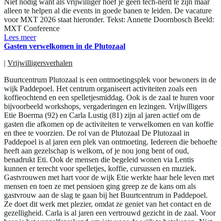
Niet nodig want als vrijwilliger hoef je geen tech-nerd te zijn maar
alleen te helpen al die events in goede banen te leiden. De vacature
voor MXT 2026 staat hieronder. Tekst: Annette Doornbosch Beeld:
MXT Conference
Lees meer
Gasten verwelkomen in de Plutozaal
|
Vrijwilligersverhalen
Buurtcentrum Plutozaal is een ontmoetingsplek voor bewoners in de
wijk Paddepoel. Het centrum organiseert activiteiten zoals een
koffieochtend en een spelletjesmiddag. Ook is de zaal te huren voor
bijvoorbeeld workshops, vergaderingen en lezingen. Vrijwilligers
Etie Boerma (92) en Carla Lustig (81) zijn al jaren actief om de
gasten die afkomen op de activiteiten te verwelkomen en van koffie
en thee te voorzien. De rol van de Plutozaal De Plutozaal in
Paddepoel is al jaren een plek van ontmoeting. Iedereen die behoefte
heeft aan gezelschap is welkom, of je nou jong bent of oud,
benadrukt Eti. Ook de mensen die begeleid wonen via Lentis
kunnen er terecht voor spelletjes, koffie, cursussen en muziek.
Gastvrouwen met hart voor de wijk Etie werkte haar hele leven met
mensen en toen ze met pensioen ging greep ze de kans om als
gastvrouw aan de slag te gaan bij het Buurtcentrum in Paddepoel.
Ze doet dit werk met plezier, omdat ze geniet van het contact en de
gezelligheid. Carla is al jaren een vertrouwd gezicht in de zaal. Voor