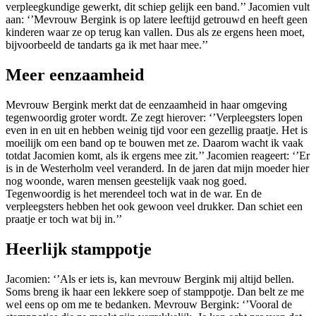
verpleegkundige gewerkt, dit schiep gelijk een band.’’ Jacomien vult
aan: ‘’Mevrouw Bergink is op latere leeftijd getrouwd en heeft geen
kinderen waar ze op terug kan vallen. Dus als ze ergens heen moet,
bijvoorbeeld de tandarts ga ik met haar mee.’’
Meer eenzaamheid
Mevrouw Bergink merkt dat de eenzaamheid in haar omgeving
tegenwoordig groter wordt. Ze zegt hierover: ‘’Verpleegsters lopen
even in en uit en hebben weinig tijd voor een gezellig praatje. Het is
moeilijk om een band op te bouwen met ze. Daarom wacht ik vaak
totdat Jacomien komt, als ik ergens mee zit.’’ Jacomien reageert: ‘’Er
is in de Westerholm veel veranderd. In de jaren dat mijn moeder hier
nog woonde, waren mensen geestelijk vaak nog goed.
Tegenwoordig is het merendeel toch wat in de war. En de
verpleegsters hebben het ook gewoon veel drukker. Dan schiet een
praatje er toch wat bij in.’’
Heerlijk stamppotje
Jacomien: ‘’Als er iets is, kan mevrouw Bergink mij altijd bellen.
Soms breng ik haar een lekkere soep of stamppotje. Dan belt ze me
wel eens op om me te bedanken. Mevrouw Bergink: ‘’Vooral de