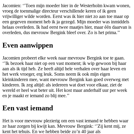
Jacomien: ‘’Toen mijn moeder hier in de Westerholm kwam wonen,
vroeg de toenmalige directeur verschillende keren of ik geen
vrijwilliger wilde worden. Eerst was ik hier niet zo aan toe maar op
een gegeven moment heb ik ja gezegd. Mijn moeder was inmiddels
helaas overleden. Ik had eerst twee maatjes hier, maar één daarvan is
overleden, dus mevrouw Bergink bleef over. Zo is het prima.’’
Even aanwippen
Jacomien probeert elke week naar mevrouw Bergink toe te gaan.
‘’Ik bezoek haar niet op een vast moment; ik wip gewoon bij haar
aan als ik tijd heb. Ze heeft altijd hele verhalen over haar leven en
het werk vroeger, erg leuk. Soms neem ik ook mijn eigen
kleinkinderen mee, want mevrouw Bergink kan goed overweg met
kinderen. Ik zeg altijd: als iedereen wat doet voor elkaar, ziet de
wereld er heel wat beter uit. Het kost maar anderhalf uur per week
en je maakt er iemand zo blij mee.’’
Een vast iemand
Het is voor mevrouw plezierig om een vast iemand te hebben waar
ze haar zorgen bij kwijt kan. Mevrouw Bergink: ‘’Zij kent mij, ze
kent het tehuis. En we hebben beide zo’n 40 jaar als