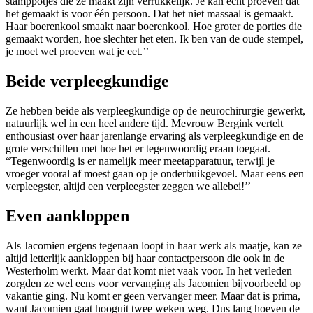
stamppotjes die ze maakt zijn verrukkelijk. Je kan echt proeven dat
het gemaakt is voor één persoon. Dat het niet massaal is gemaakt.
Haar boerenkool smaakt naar boerenkool. Hoe groter de porties die
gemaakt worden, hoe slechter het eten. Ik ben van de oude stempel,
je moet wel proeven wat je eet.’’
Beide verpleegkundige
Ze hebben beide als verpleegkundige op de neurochirurgie gewerkt,
natuurlijk wel in een heel andere tijd. Mevrouw Bergink vertelt
enthousiast over haar jarenlange ervaring als verpleegkundige en de
grote verschillen met hoe het er tegenwoordig eraan toegaat.
“Tegenwoordig is er namelijk meer meetapparatuur, terwijl je
vroeger vooral af moest gaan op je onderbuikgevoel. Maar eens een
verpleegster, altijd een verpleegster zeggen we allebei!’’
Even aankloppen
Als Jacomien ergens tegenaan loopt in haar werk als maatje, kan ze
altijd letterlijk aankloppen bij haar contactpersoon die ook in de
Westerholm werkt. Maar dat komt niet vaak voor. In het verleden
zorgden ze wel eens voor vervanging als Jacomien bijvoorbeeld op
vakantie ging. Nu komt er geen vervanger meer. Maar dat is prima,
want Jacomien gaat hooguit twee weken weg. Dus lang hoeven de