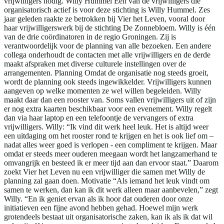
vrijwilligers nodig. Willy Hummel Eén van de vrijwilligers die
organisatorisch actief is voor deze stichting is Willy Hummel. Zes
jaar geleden raakte ze betrokken bij Vier het Leven, vooral door
haar vrijwilligerswerk bij de stichting De Zonnebloem. Willy is één
van de drie coördinatoren in de regio Groningen. Zij is
verantwoordelijk voor de planning van alle bezoeken. Een andere
collega onderhoudt de contacten met alle vrijwilligers en de derde
maakt afspraken met diverse culturele instellingen over de
arrangementen. Planning Omdat de organisatie nog steeds groeit,
wordt de planning ook steeds ingewikkelder. Vrijwilligers kunnen
aangeven op welke momenten ze wel willen begeleiden. Willy
maakt daar dan een rooster van. Soms vallen vrijwilligers uit of zijn
er nog extra kaarten beschikbaar voor een evenement. Willy regelt
dan via haar laptop en een telefoontje de vervangers of extra
vrijwilligers. Willy: “Ik vind dit werk heel leuk. Het is altijd weer
een uitdaging om het rooster rond te krijgen en het is ook lief om –
nadat alles weer goed is verlopen - een compliment te krijgen. Maar
omdat er steeds meer ouderen meegaan wordt het langzamerhand te
omvangrijk en besteed ik er meer tijd aan dan ervoor staat.” Daarom
zoekt Vier het Leven nu een vrijwilliger die samen met Willy de
planning zal gaan doen. Motivatie “Als iemand het leuk vindt om
samen te werken, dan kan ik dit werk alleen maar aanbevelen,” zegt
Willy. “En ik geniet ervan als ik hoor dat ouderen door onze
initiatieven een fijne avond hebben gehad. Hoewel mijn werk
grotendeels bestaat uit organisatorische zaken, kan ik als ik dat wil