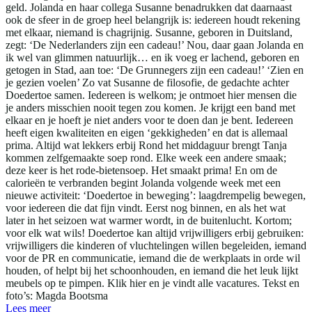
geld. Jolanda en haar collega Susanne benadrukken dat daarnaast
ook de sfeer in de groep heel belangrijk is: iedereen houdt rekening
met elkaar, niemand is chagrijnig. Susanne, geboren in Duitsland,
zegt: ‘De Nederlanders zijn een cadeau!’ Nou, daar gaan Jolanda en
ik wel van glimmen natuurlijk… en ik voeg er lachend, geboren en
getogen in Stad, aan toe: ‘De Grunnegers zijn een cadeau!’ ‘Zien en
je gezien voelen’ Zo vat Susanne de filosofie, de gedachte achter
Doedertoe samen. Iedereen is welkom; je ontmoet hier mensen die
je anders misschien nooit tegen zou komen. Je krijgt een band met
elkaar en je hoeft je niet anders voor te doen dan je bent. Iedereen
heeft eigen kwaliteiten en eigen ‘gekkigheden’ en dat is allemaal
prima. Altijd wat lekkers erbij Rond het middaguur brengt Tanja
kommen zelfgemaakte soep rond. Elke week een andere smaak;
deze keer is het rode-bietensoep. Het smaakt prima! En om de
calorieën te verbranden begint Jolanda volgende week met een
nieuwe activiteit: ‘Doedertoe in beweging’: laagdrempelig bewegen,
voor iedereen die dat fijn vindt. Eerst nog binnen, en als het wat
later in het seizoen wat warmer wordt, in de buitenlucht. Kortom;
voor elk wat wils! Doedertoe kan altijd vrijwilligers erbij gebruiken:
vrijwilligers die kinderen of vluchtelingen willen begeleiden, iemand
voor de PR en communicatie, iemand die de werkplaats in orde wil
houden, of helpt bij het schoonhouden, en iemand die het leuk lijkt
meubels op te pimpen. Klik hier en je vindt alle vacatures. Tekst en
foto’s: Magda Bootsma
Lees meer