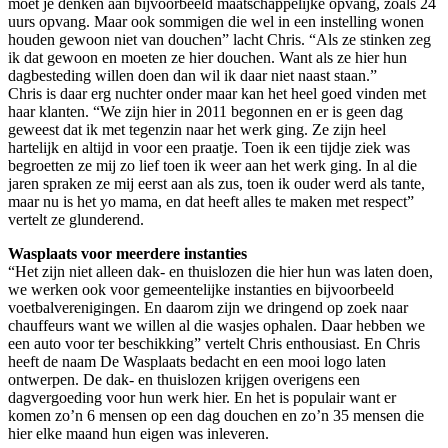
moet je denken aan bijvoorbeeld maatschappelijke opvang, zoals 24
uurs opvang. Maar ook sommigen die wel in een instelling wonen
houden gewoon niet van douchen” lacht Chris. “Als ze stinken zeg
ik dat gewoon en moeten ze hier douchen. Want als ze hier hun
dagbesteding willen doen dan wil ik daar niet naast staan.”
Chris is daar erg nuchter onder maar kan het heel goed vinden met
haar klanten. “We zijn hier in 2011 begonnen en er is geen dag
geweest dat ik met tegenzin naar het werk ging. Ze zijn heel
hartelijk en altijd in voor een praatje. Toen ik een tijdje ziek was
begroetten ze mij zo lief toen ik weer aan het werk ging. In al die
jaren spraken ze mij eerst aan als zus, toen ik ouder werd als tante,
maar nu is het yo mama, en dat heeft alles te maken met respect”
vertelt ze glunderend.
Wasplaats voor meerdere instanties
“Het zijn niet alleen dak- en thuislozen die hier hun was laten doen,
we werken ook voor gemeentelijke instanties en bijvoorbeeld
voetbalverenigingen. En daarom zijn we dringend op zoek naar
chauffeurs want we willen al die wasjes ophalen. Daar hebben we
een auto voor ter beschikking” vertelt Chris enthousiast. En Chris
heeft de naam De Wasplaats bedacht en een mooi logo laten
ontwerpen. De dak- en thuislozen krijgen overigens een
dagvergoeding voor hun werk hier. En het is populair want er
komen zo’n 6 mensen op een dag douchen en zo’n 35 mensen die
hier elke maand hun eigen was inleveren.