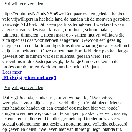
|
Vrijwilligersverhalen
https://youtu.be/N-7mNN5m9wc Een paar weken geleden hebben
vele vrijwilligers in het hele land de handen uit de mouwen gestoken
vanwege NLDoet. Dit is een jaarlijks terugkerend weekend waarin
allerlei organisaties gaan klussen, opruimen, schoonmaken,
tuinieren, timmeren ... noem maar op - samen met vrijwilligers die
zich speciaal daarvoor hebben aangemeld. Gewoon een gezellig
dagje en dan een korte -nuttige- klus doen waar organisaties zelf niet
altijd aan toekomen. Onze cameraman Bart is bij drie plekken langs
geweest om te filmen wat daar allemaal gedaan werd: Het
Groenhuis in de Oosterparkwijk, de Jonge Onderzoekers in de
professorenbuurt en Werkpodium Kraack in Beijum.
Lees meer
‘Mij krijg je hier niet weg’!
|
Vrijwilligersverhalen
Dat zegt Jolanda, sinds drie jaar vrijwilliger bij ‘Doedertoe,
werkplaats voor blijdschap en verbinding’ in Vinkhuizen. Mensen
met handige handen en een creatief oog maken hier van ‘oude’
dingen weer nieuwe, o.a. door te knippen, plakken, verven, naaien,
tekenen en schilderen. Dit alles gestoeld op Doedertoe’s visie van
sociaal ondernemen: met gesloten portemonnee, volledig gebaseerd
op geven en delen. ‘We leven hier van inbreng’, legt Jolanda uit,