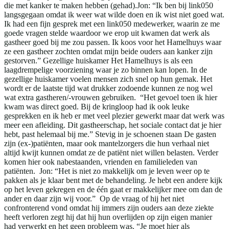
die met kanker te maken hebben (gehad).Jon: “Ik ben bij link050
langsgegaan omdat ik weer wat wilde doen en ik wist niet goed wat.
Ik had een fijn gesprek met een link050 medewerker, waarin ze me
goede vragen stelde waardoor we erop uit kwamen dat werk als
gastheer goed bij me zou passen. Ik koos voor het Hamelhuys waar
ze een gastheer zochten omdat mijn beide ouders aan kanker zijn
gestorven.” Gezellige huiskamer Het Hamelhuys is als een
laagdrempelige voorziening waar je zo binnen kan lopen. In de
gezellige huiskamer voelen mensen zich snel op hun gemak. Het
wordt er de laatste tijd wat drukker zodoende kunnen ze nog wel
wat extra gastheren/-vrouwen gebruiken. “Het gevoel toen ik hier
kwam was direct goed. Bij de kringloop had ik ook leuke
gesprekken en ik heb er met veel plezier gewerkt maar dat werk was
meer een afleiding. Dit gastheerschap, het sociale contact dat je hier
hebt, past helemaal bij me.” Stevig in je schoenen staan De gasten
zijn (ex-)patiënten, maar ook mantelzorgers die hun verhaal niet
altijd kwijt kunnen omdat ze de patiënt niet willen belasten. Verder
komen hier ook nabestaanden, vrienden en familieleden van
patiënten. Jon: “Het is niet zo makkelijk om je leven weer op te
pakken als je klaar bent met de behandeling. Je hebt een andere kijk
op het leven gekregen en de één gaat er makkelijker mee om dan de
ander en daar zijn wij voor.” Op de vraag of hij het niet
confronterend vond omdat hij immers zijn ouders aan deze ziekte
heeft verloren zegt hij dat hij hun overlijden op zijn eigen manier
had verwerkt en het geen probleem was. “Je moet hier als