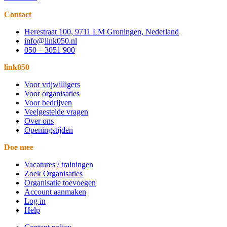
Contact
Herestraat 100, 9711 LM Groningen, Nederland
info@link050.nl
050 – 3051 900
link050
Voor vrijwilligers
Voor organisaties
Voor bedrijven
Veelgestelde vragen
Over ons
Openingstijden
Doe mee
Vacatures / trainingen
Zoek Organisaties
Organisatie toevoegen
Account aanmaken
Log in
Help