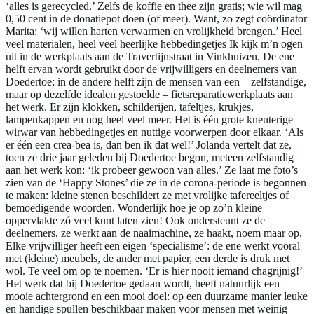
‘alles is gerecycled.’ Zelfs de koffie en thee zijn gratis; wie wil mag
0,50 cent in de donatiepot doen (of meer). Want, zo zegt coördinator
Marita: ‘wij willen harten verwarmen en vrolijkheid brengen.’ Heel
veel materialen, heel veel heerlijke hebbedingetjes Ik kijk m’n ogen
uit in de werkplaats aan de Travertijnstraat in Vinkhuizen. De ene
helft ervan wordt gebruikt door de vrijwilligers en deelnemers van
Doedertoe; in de andere helft zijn de mensen van een – zelfstandige,
maar op dezelfde idealen gestoelde – fietsreparatiewerkplaats aan
het werk. Er zijn klokken, schilderijen, tafeltjes, krukjes,
lampenkappen en nog heel veel meer. Het is één grote kneuterige
wirwar van hebbedingetjes en nuttige voorwerpen door elkaar. ‘Als
er één een crea-bea is, dan ben ik dat wel!’ Jolanda vertelt dat ze,
toen ze drie jaar geleden bij Doedertoe begon, meteen zelfstandig
aan het werk kon: ‘ik probeer gewoon van alles.’ Ze laat me foto’s
zien van de ‘Happy Stones’ die ze in de corona-periode is begonnen
te maken: kleine stenen beschildert ze met vrolijke tafereeltjes of
bemoedigende woorden. Wonderlijk hoe je op zo’n kleine
oppervlakte zó veel kunt laten zien! Ook ondersteunt ze de
deelnemers, ze werkt aan de naaimachine, ze haakt, noem maar op.
Elke vrijwilliger heeft een eigen ‘specialisme’: de ene werkt vooral
met (kleine) meubels, de ander met papier, een derde is druk met
wol. Te veel om op te noemen. ‘Er is hier nooit iemand chagrijnig!’
Het werk dat bij Doedertoe gedaan wordt, heeft natuurlijk een
mooie achtergrond en een mooi doel: op een duurzame manier leuke
en handige spullen beschikbaar maken voor mensen met weinig