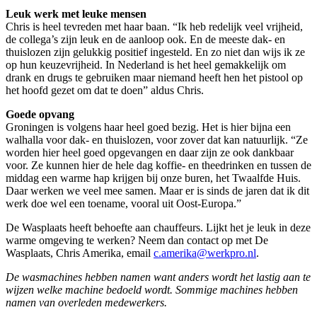
Leuk werk met leuke mensen
Chris is heel tevreden met haar baan. “Ik heb redelijk veel vrijheid,
de collega’s zijn leuk en de aanloop ook. En de meeste dak- en
thuislozen zijn gelukkig positief ingesteld. En zo niet dan wijs ik ze
op hun keuzevrijheid. In Nederland is het heel gemakkelijk om
drank en drugs te gebruiken maar niemand heeft hen het pistool op
het hoofd gezet om dat te doen” aldus Chris.
Goede opvang
Groningen is volgens haar heel goed bezig. Het is hier bijna een
walhalla voor dak- en thuislozen, voor zover dat kan natuurlijk. “Ze
worden hier heel goed opgevangen en daar zijn ze ook dankbaar
voor. Ze kunnen hier de hele dag koffie- en theedrinken en tussen de
middag een warme hap krijgen bij onze buren, het Twaalfde Huis.
Daar werken we veel mee samen. Maar er is sinds de jaren dat ik dit
werk doe wel een toename, vooral uit Oost-Europa.”
De Wasplaats heeft behoefte aan chauffeurs. Lijkt het je leuk in deze
warme omgeving te werken? Neem dan contact op met De
Wasplaats, Chris Amerika, email
c.amerika@werkpro.nl
.
De wasmachines hebben namen want anders wordt het lastig aan te
wijzen welke machine bedoeld wordt. Sommige machines hebben
namen van overleden medewerkers.