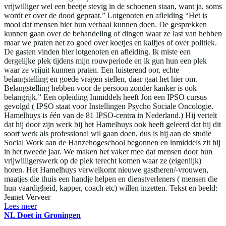
vrijwilliger wel een beetje stevig in de schoenen staan, want ja, soms
wordt er over de dood gepraat.” Lotgenoten en afleiding “Het is
mooi dat mensen hier hun verhaal kunnen doen. De gesprekken
kunnen gaan over de behandeling of dingen waar ze last van hebben
maar we praten net zo goed over koetjes en kalfjes of over politiek.
De gasten vinden hier lotgenoten en afleiding. Ik miste een
dergelijke plek tijdens mijn rouwperiode en ik gun hun een plek
waar ze vrijuit kunnen praten. Een luisterend oor, echte
belangstelling en goede vragen stellen, daar gaat het hier om.
Belangstelling hebben voor de persoon zonder kanker is ook
belangrijk.” Een opleiding Inmiddels heeft Jon een IPSO cursus
gevolgd ( IPSO staat voor Instellingen Psycho Sociale Oncologie.
Hamelhuys is één van de 81 IPSO-centra in Nederland.) Hij vertelt
dat hij door zijn werk bij het Hamelhuys ook heeft geleerd dat hij dit
soort werk als professional wil gaan doen, dus is hij aan de studie
Social Work aan de Hanzehogeschool begonnen en inmiddels zit hij
in het tweede jaar. We maken het vaker mee dat mensen door hun
vrijwilligerswerk op de plek terecht komen waar ze (eigenlijk)
horen. Het Hamelhuys verwelkomt nieuwe gastheren/-vrouwen,
maatjes die thuis een handje helpen en dienstverleners ( mensen die
hun vaardigheid, kapper, coach etc) willen inzetten. Tekst en beeld:
Jeanet Verveer
Lees meer
NL Doet in Groningen