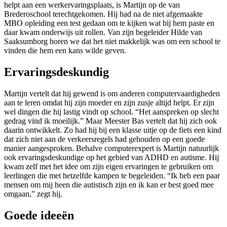
helpt aan een werkervaringsplaats, is Martijn op de van
Brederoschool terechtgekomen. Hij had na de niet afgemaakte
MBO opleiding een test gedaan om te kijken wat bij hem paste en
daar kwam onderwijs uit rollen. Van zijn begeleider Hilde van
Saaksumborg horen we dat het niet makkelijk was om een school te
vinden die hem een kans wilde geven.
Ervaringsdeskundig
Martijn vertelt dat hij gewend is om anderen computervaardigheden
aan te leren omdat hij zijn moeder en zijn zusje altijd helpt. Er zijn
wel dingen die hij lastig vindt op school. “Het aanspreken op slecht
gedrag vind ik moeilijk.” Maar Meester Bas vertelt dat hij zich ook
daarin ontwikkelt. Zo had hij bij een klasse uitje op de fiets een kind
dat zich niet aan de verkeersregels had gehouden op een goede
manier aangesproken. Behalve computerexpert is Martijn natuurlijk
ook ervaringsdeskundige op het gebied van ADHD en autisme. Hij
kwam zelf met het idee om zijn eigen ervaringen te gebruiken om
leerlingen die met hetzelfde kampen te begeleiden. “Ik heb een paar
mensen om mij heen die autistisch zijn en ik kan er best goed mee
omgaan,” zegt hij.
Goede ideeën