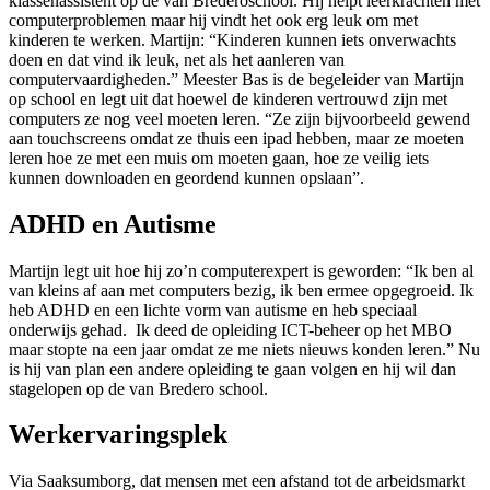
klassenassistent op de van Brederoschool. Hij helpt leerkrachten met
computerproblemen maar hij vindt het ook erg leuk om met
kinderen te werken. Martijn: “Kinderen kunnen iets onverwachts
doen en dat vind ik leuk, net als het aanleren van
computervaardigheden.” Meester Bas is de begeleider van Martijn
op school en legt uit dat hoewel de kinderen vertrouwd zijn met
computers ze nog veel moeten leren. “Ze zijn bijvoorbeeld gewend
aan touchscreens omdat ze thuis een ipad hebben, maar ze moeten
leren hoe ze met een muis om moeten gaan, hoe ze veilig iets
kunnen downloaden en geordend kunnen opslaan”.
ADHD en Autisme
Martijn legt uit hoe hij zo’n computerexpert is geworden: “Ik ben al
van kleins af aan met computers bezig, ik ben ermee opgegroeid. Ik
heb ADHD en een lichte vorm van autisme en heb speciaal
onderwijs gehad. Ik deed de opleiding ICT-beheer op het MBO
maar stopte na een jaar omdat ze me niets nieuws konden leren.” Nu
is hij van plan een andere opleiding te gaan volgen en hij wil dan
stagelopen op de van Bredero school.
Werkervaringsplek
Via Saaksumborg, dat mensen met een afstand tot de arbeidsmarkt