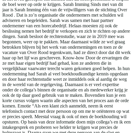
de boel weer op orde te krijgen. Sarah Imming Sinds mei van dit
jaar is Sarah Imming één van de vrijwilligers van de stichting Over
Rood . Dat is zo’n organisatie die ondernemers met schulden wil
adviseren en begeleiden. Sarah was samen met haar partner
ondernemer van een horecabedrijf. Helaas moesten zij ook de
beslissing nemen het bedrijf te verkopen en zich te richten op andere
dingen. Sarah besloot de rechtenstudie, waar ze in 2019 mee was
begonnen, weer op te pakken. Maar daarnaast wilde ze wel graag
betrokken blijven bij het werk van ondernemingen en toen ze de
vacature van Over Rood tegenkwam, had ze direct door dat dit werk
haar op het lijf was geschreven. Know-how Door de ervaringen die
ze met haar eigen bedrijf had gehad, kon ze anderen die in
vergelijkbaar vaarwater terecht waren gekomen goed helpen. In hun
onderneming had Sarah al veel boekhoudkundige kennis opgedaan
en door haar rechtenstudie weet ze inmiddels ook al aardig de weg
in de wereld van de regelgeving. Daarnaast is er veel expertise
onder de collega’s binnen de organisatie en als medewerker krijg je
ook de tip daar goed gebruik van te maken. Bovendien kun je een
korte cursus volgen waarin alle aspecten van het proces aan de orde
komen. Emotie “Als een klant zich aanmeldt, neem ik eerst
telefonisch contact met deze persoon op om me te oriënteren op wat
er precies speelt. Meestal vraag ik ook of men de boekhouding wil
opsturen. Op basis van deze informatie doen mijn collega’s en ik een
intakegesprek en proberen we helder te krijgen wat precies de
hulpvraag is. Daarna gaan we met deze persoon aan de slag en