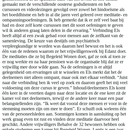
gemaakt met de verschillende oosterse godsdiensten en heb
cursussen en videolezingen gevolgd over zowel het hindoeïsme als
het boeddhisme en heb in al die jaren veel geleerd over meditatie- en
ontspanningsoefeningen. Ik heb gemerkt dat ik er zelf veel baat bij
had en door zelf korte cursussen met dit soort oefeningen te geven
wil ik anderen graag laten delen in die ervaring.” Verbinding Els
heeft altijd al een zwak gehad voor mensen aan de zelfkant van de
samenleving. De keuze van destijds om psychiatrisch
verpleegkundige te worden was daarom heel bewust en het is ook
één van de redenen waarom ze het vrijwilligerswerk bij Edanz doet.
De meditaties die ze bij Begeleid Wonen doet, gaf ze ook al toen ze
er nog werkte en na haar pensioen was de organisatie blij dat ze er
vrijwillig mee door wilde gaan. Na de oefeningen is er altijd
gelegenheid om ervaringen uit te wisselen en Els merkt dat het de
deelnemers niet alleen ontspant, maar ook met elkaar verbindt. “Juist
naar die verbinding ben ik veel op zoek en daarom geeft het mij veel
voldoening om deze cursus te geven.” Inhoud/deelnemers Els komt
één keer in de veertien dagen naar deze locatie en de ene keer zit de
kamer vol met deelnemers, terwijl er de andere keer maar een paar
belangstellenden zijn. “Ik weet dat vooral deze mensen er voor in de
stemming moeten zijn om mee te doen”. Er schuift ook weleens één
van de personeelsleden aan. Sommigen komen in aansluiting op het
werk graag even tot rust en vinden deze meditatie daarvoor heel
geschikt. Andere vrijwilligers Behalve de 32 bewoners hebben ook
enkele studenten een kamer bij Begeleid Wonen. Lentis is een jaar