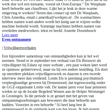
werk doe wel een toename, vooral uit Oost-Europa.” De Wasplaats
heeft behoefte aan chauffeurs. Lijkt het je leuk in deze warme
omgeving te werken? Neem dan contact op met De Wasplaats,
Chris Amerika, email c.amerika@werkpro.nl . De wasmachines
hebben namen want anders wordt het lastig aan te wijzen welke
machine bedoeld wordt. Sommige machines hebben namen van
overleden medewerkers. tekst en beeld: Annette Doornbosch
Lees meer
Even ontspannen
|
Vrijwilligersverhalen
Een bijzondere samenloop van omstandigheden kun je het wel
noemen. Stond er in september een verhaal van Els Brouwer als
vrijwilligster bij Edanz op onze website , een paar weken later werd
ze opnieuw geïnterviewd, maar nu bij een andere instelling. Els doet
op meerdere plekken vrijwilligerswerk en daarom is een tweede
interview meer dan verdiend. Lentis Els is jarenlang psychiatrisch
verpleegkundige geweest bij Dennenoord, dat tegenwoordig onder
de GGZ-organisatie Lentis valt. De laatste jaren voor haar pensioen
werkte ze op de locatie Begeleid Wonen aan de Helper Westsingel
in Groningen. In die periode is ze gestart met het geven van
ontspanningsoefeningen aan bewoners die daar behoefte aan
hadden. Voorzien in een behoefte “Al heel lang ben ik
geïnteresseerd in de spirituele kant van het leven. Ik heb kennis