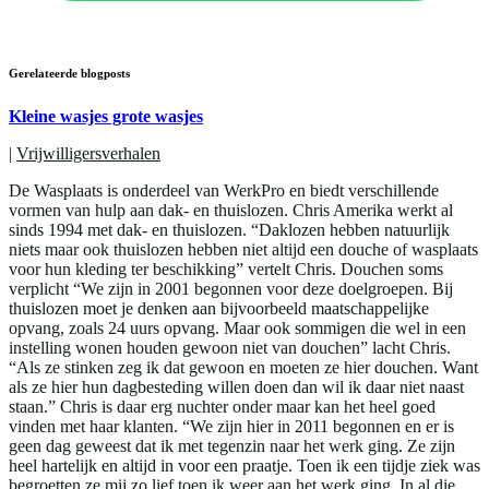
Gerelateerde blogposts
Kleine wasjes grote wasjes
|
Vrijwilligersverhalen
De Wasplaats is onderdeel van WerkPro en biedt verschillende
vormen van hulp aan dak- en thuislozen. Chris Amerika werkt al
sinds 1994 met dak- en thuislozen. “Daklozen hebben natuurlijk
niets maar ook thuislozen hebben niet altijd een douche of wasplaats
voor hun kleding ter beschikking” vertelt Chris. Douchen soms
verplicht “We zijn in 2001 begonnen voor deze doelgroepen. Bij
thuislozen moet je denken aan bijvoorbeeld maatschappelijke
opvang, zoals 24 uurs opvang. Maar ook sommigen die wel in een
instelling wonen houden gewoon niet van douchen” lacht Chris.
“Als ze stinken zeg ik dat gewoon en moeten ze hier douchen. Want
als ze hier hun dagbesteding willen doen dan wil ik daar niet naast
staan.” Chris is daar erg nuchter onder maar kan het heel goed
vinden met haar klanten. “We zijn hier in 2011 begonnen en er is
geen dag geweest dat ik met tegenzin naar het werk ging. Ze zijn
heel hartelijk en altijd in voor een praatje. Toen ik een tijdje ziek was
begroetten ze mij zo lief toen ik weer aan het werk ging. In al die