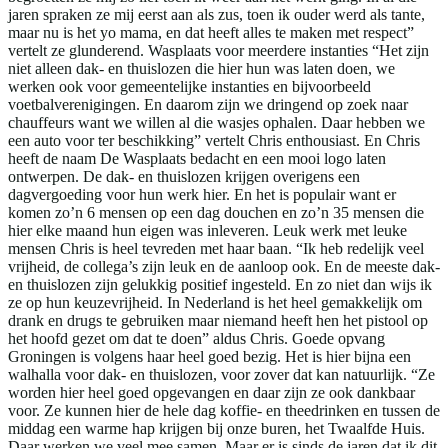
jaren spraken ze mij eerst aan als zus, toen ik ouder werd als tante,
maar nu is het yo mama, en dat heeft alles te maken met respect”
vertelt ze glunderend. Wasplaats voor meerdere instanties “Het zijn
niet alleen dak- en thuislozen die hier hun was laten doen, we
werken ook voor gemeentelijke instanties en bijvoorbeeld
voetbalverenigingen. En daarom zijn we dringend op zoek naar
chauffeurs want we willen al die wasjes ophalen. Daar hebben we
een auto voor ter beschikking” vertelt Chris enthousiast. En Chris
heeft de naam De Wasplaats bedacht en een mooi logo laten
ontwerpen. De dak- en thuislozen krijgen overigens een
dagvergoeding voor hun werk hier. En het is populair want er
komen zo’n 6 mensen op een dag douchen en zo’n 35 mensen die
hier elke maand hun eigen was inleveren. Leuk werk met leuke
mensen Chris is heel tevreden met haar baan. “Ik heb redelijk veel
vrijheid, de collega’s zijn leuk en de aanloop ook. En de meeste dak-
en thuislozen zijn gelukkig positief ingesteld. En zo niet dan wijs ik
ze op hun keuzevrijheid. In Nederland is het heel gemakkelijk om
drank en drugs te gebruiken maar niemand heeft hen het pistool op
het hoofd gezet om dat te doen” aldus Chris. Goede opvang
Groningen is volgens haar heel goed bezig. Het is hier bijna een
walhalla voor dak- en thuislozen, voor zover dat kan natuurlijk. “Ze
worden hier heel goed opgevangen en daar zijn ze ook dankbaar
voor. Ze kunnen hier de hele dag koffie- en theedrinken en tussen de
middag een warme hap krijgen bij onze buren, het Twaalfde Huis.
Daar werken we veel mee samen. Maar er is sinds de jaren dat ik dit