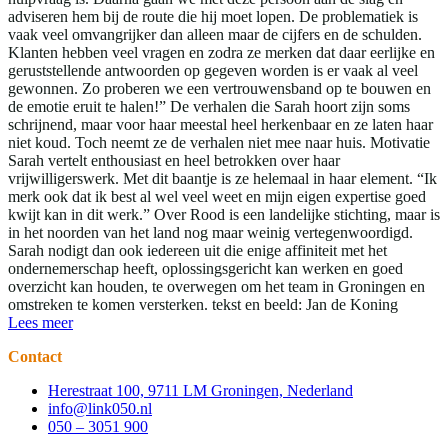
adviseren hem bij de route die hij moet lopen. De problematiek is
vaak veel omvangrijker dan alleen maar de cijfers en de schulden.
Klanten hebben veel vragen en zodra ze merken dat daar eerlijke en
geruststellende antwoorden op gegeven worden is er vaak al veel
gewonnen. Zo proberen we een vertrouwensband op te bouwen en
de emotie eruit te halen!” De verhalen die Sarah hoort zijn soms
schrijnend, maar voor haar meestal heel herkenbaar en ze laten haar
niet koud. Toch neemt ze de verhalen niet mee naar huis. Motivatie
Sarah vertelt enthousiast en heel betrokken over haar
vrijwilligerswerk. Met dit baantje is ze helemaal in haar element. “Ik
merk ook dat ik best al wel veel weet en mijn eigen expertise goed
kwijt kan in dit werk.” Over Rood is een landelijke stichting, maar is
in het noorden van het land nog maar weinig vertegenwoordigd.
Sarah nodigt dan ook iedereen uit die enige affiniteit met het
ondernemerschap heeft, oplossingsgericht kan werken en goed
overzicht kan houden, te overwegen om het team in Groningen en
omstreken te komen versterken. tekst en beeld: Jan de Koning
Lees meer
Contact
Herestraat 100, 9711 LM Groningen, Nederland
info@link050.nl
050 – 3051 900