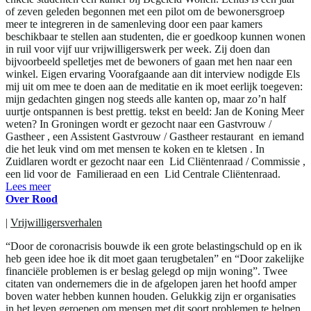
of zeven geleden begonnen met een pilot om de bewonersgroep
meer te integreren in de samenleving door een paar kamers
beschikbaar te stellen aan studenten, die er goedkoop kunnen wonen
in ruil voor vijf uur vrijwilligerswerk per week. Zij doen dan
bijvoorbeeld spelletjes met de bewoners of gaan met hen naar een
winkel. Eigen ervaring Voorafgaande aan dit interview nodigde Els
mij uit om mee te doen aan de meditatie en ik moet eerlijk toegeven:
mijn gedachten gingen nog steeds alle kanten op, maar zo’n half
uurtje ontspannen is best prettig. tekst en beeld: Jan de Koning Meer
weten? In Groningen wordt er gezocht naar een Gastvrouw /
Gastheer , een Assistent Gastvrouw / Gastheer restaurant en iemand
die het leuk vind om met mensen te koken en te kletsen . In
Zuidlaren wordt er gezocht naar een Lid Cliëntenraad / Commissie ,
een lid voor de Familieraad en een Lid Centrale Cliëntenraad.
Lees meer
Over Rood
|
Vrijwilligersverhalen
“Door de coronacrisis bouwde ik een grote belastingschuld op en ik
heb geen idee hoe ik dit moet gaan terugbetalen” en “Door zakelijke
financiële problemen is er beslag gelegd op mijn woning”. Twee
citaten van ondernemers die in de afgelopen jaren het hoofd amper
boven water hebben kunnen houden. Gelukkig zijn er organisaties
in het leven geroepen om mensen met dit soort problemen te helpen