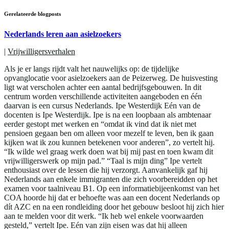
Gerelateerde blogposts
Nederlands leren aan asielzoekers
|
Vrijwilligersverhalen
Als je er langs rijdt valt het nauwelijks op: de tijdelijke
opvanglocatie voor asielzoekers aan de Peizerweg. De huisvesting
ligt wat verscholen achter een aantal bedrijfsgebouwen. In dit
centrum worden verschillende activiteiten aangeboden en één
daarvan is een cursus Nederlands. Ipe Westerdijk Eén van de
docenten is Ipe Westerdijk. Ipe is na een loopbaan als ambtenaar
eerder gestopt met werken en “omdat ik vind dat ik niet met
pensioen gegaan ben om alleen voor mezelf te leven, ben ik gaan
kijken wat ik zou kunnen betekenen voor anderen”, zo vertelt hij.
“Ik wilde wel graag werk doen wat bij mij past en toen kwam dit
vrijwilligerswerk op mijn pad.” “Taal is mijn ding” Ipe vertelt
enthousiast over de lessen die hij verzorgt. Aanvankelijk gaf hij
Nederlands aan enkele immigranten die zich voorbereidden op het
examen voor taalniveau B1. Op een informatiebijeenkomst van het
COA hoorde hij dat er behoefte was aan een docent Nederlands op
dít AZC en na een rondleiding door het gebouw besloot hij zich hier
aan te melden voor dit werk. “Ik heb wel enkele voorwaarden
gesteld,” vertelt Ipe. Eén van zijn eisen was dat hij alleen