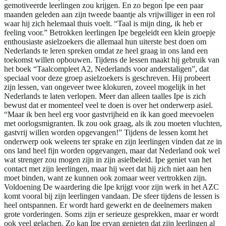
gemotiveerde leerlingen zou krijgen. En zo begon Ipe een paar
maanden geleden aan zijn tweede baantje als vrijwilliger in een rol
waar hij zich helemaal thuis voelt. “Taal is mijn ding, ik heb er
feeling voor.” Betrokken leerlingen Ipe begeleidt een klein groepje
enthousiaste asielzoekers die allemaal hun uiterste best doen om
Nederlands te leren spreken omdat ze heel graag in ons land een
toekomst willen opbouwen. Tijdens de lessen maakt hij gebruik van
het boek “Taalcompleet A2, Nederlands voor anderstaligen”, dat
speciaal voor deze groep asielzoekers is geschreven. Hij probeert
zijn lessen, van ongeveer twee klokuren, zoveel mogelijk in het
Nederlands te laten verlopen. Meer dan alleen taalles Ipe is zich
bewust dat er momenteel veel te doen is over het onderwerp asiel.
“Maar ik ben heel erg voor gastvrijheid en ik kan goed meevoelen
met oorlogsmigranten. Ik zou ook graag, als ik zou moeten vluchten,
gastvrij willen worden opgevangen!” Tijdens de lessen komt het
onderwerp ook weleens ter sprake en zijn leerlingen vinden dat ze in
ons land heel fijn worden opgevangen, maar dat Nederland ook wel
wat strenger zou mogen zijn in zijn asielbeleid. Ipe geniet van het
contact met zijn leerlingen, maar hij weet dat hij zich niet aan hen
moet binden, want ze kunnen ook zomaar weer vertrokken zijn.
Voldoening De waardering die Ipe krijgt voor zijn werk in het AZC
komt vooral bij zijn leerlingen vandaan. De sfeer tijdens de lessen is
heel ontspannen. Er wordt hard gewerkt en de deelnemers maken
grote vorderingen. Soms zijn er serieuze gesprekken, maar er wordt
ook veel gelachen. Zo kan Ipe ervan genieten dat zijn leerlingen al