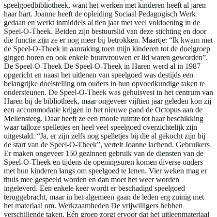
speelgoedbibliotheek, want het werken met kinderen heeft al jaren
haar hart. Joanne heeft de opleiding Sociaal Pedagogisch Werk
gedaan en werkt inmiddels al tien jaar met veel voldoening in de
Speel-O-Theek. Beiden zijn bestuurslid van deze stichting en door
die functie zijn ze er nog meer bij betrokken. Maartje: “Ik kwam met
de Speel-O-Theek in aanraking toen mijn kinderen tot de doelgroep
gingen horen en ook enkele buurvrouwen er lid waren geworden”.
De Speel-O-Theek De Speel-O-Theek in Haren werd al in 1987
opgericht en naast het uitlenen van speelgoed was destijds een
belangrijke doelstelling om ouders in hun opvoedkundige taken te
ondersteunen. De Speel-O-Theek was gehuisvest in het centrum van
Haren bij de bibliotheek, maar ongeveer vijftien jaar geleden kon zij
een accommodatie krijgen in het nieuwe pand de Octopus aan de
Mellensteeg. Daar heeft ze een mooie ruimte tot haar beschikking
waar talloze spelletjes en heel veel speelgoed overzichtelijk zijn
uitgestald. “Ja, er zijn zelfs nog spelletjes bij die al gekocht zijn bij
de start van de Speel-O-Theek”, vertelt Joanne lachend. Gebruikers
Er maken ongeveer 150 gezinnen gebruik van de diensten van de
Speel-O-Theek en tijdens de openingsuren komen diverse ouders
met hun kinderen langs om speelgoed te lenen. Vier weken mag er
thuis mee gespeeld worden en dan moet het weer worden
ingeleverd. Een enkele keer wordt er beschadigd speelgoed
teruggebracht, maar in het algemeen gaan de leden erg zuinig met
het materiaal om. Werkzaamheden De vrijwilligers hebben
verschillende taken. Eén groep zorgt ervoor dat het uitleenmateriaal