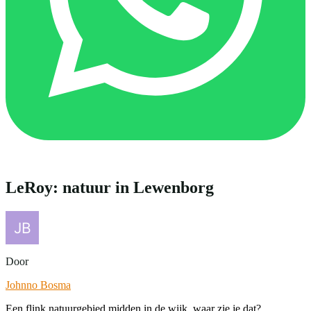
LeRoy: natuur in Lewenborg
Door
Johnno Bosma
Een flink natuurgebied midden in de wijk, waar zie je dat?