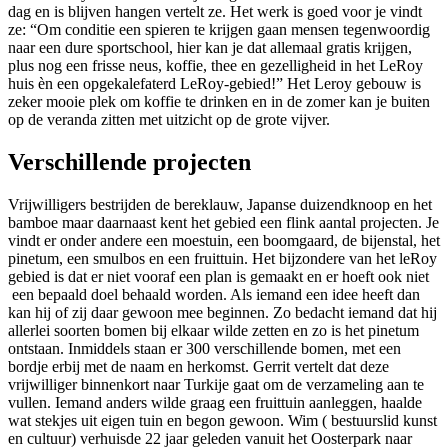
dag en is blijven hangen vertelt ze. Het werk is goed voor je vindt
ze: “Om conditie een spieren te krijgen gaan mensen tegenwoordig
naar een dure sportschool, hier kan je dat allemaal gratis krijgen,
plus nog een frisse neus, koffie, thee en gezelligheid in het LeRoy
huis èn een opgekalefaterd LeRoy-gebied!” Het Leroy gebouw is
zeker mooie plek om koffie te drinken en in de zomer kan je buiten
op de veranda zitten met uitzicht op de grote vijver.
Verschillende projecten
Vrijwilligers bestrijden de bereklauw, Japanse duizendknoop en het
bamboe maar daarnaast kent het gebied een flink aantal projecten. Je
vindt er onder andere een moestuin, een boomgaard, de bijenstal, het
pinetum, een smulbos en een fruittuin. Het bijzondere van het leRoy
gebied is dat er niet vooraf een plan is gemaakt en er hoeft ook niet
een bepaald doel behaald worden. Als iemand een idee heeft dan
kan hij of zij daar gewoon mee beginnen. Zo bedacht iemand dat hij
allerlei soorten bomen bij elkaar wilde zetten en zo is het pinetum
ontstaan. Inmiddels staan er 300 verschillende bomen, met een
bordje erbij met de naam en herkomst. Gerrit vertelt dat deze
vrijwilliger binnenkort naar Turkije gaat om de verzameling aan te
vullen. Iemand anders wilde graag een fruittuin aanleggen, haalde
wat stekjes uit eigen tuin en begon gewoon. Wim ( bestuurslid kunst
en cultuur) verhuisde 22 jaar geleden vanuit het Oosterpark naar