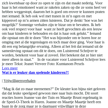
zich kwetsbaar op door zo open te zijn en dat maakt nederig. Voor
haar is het emotioneel want ze rakelen zaken op die ze soms heel ver
hebben weggestopt, daarom het is goed om erover te kunnen praten
met iemand. Ik heb ook wel met tranen in m’n ogen en met
kippenvel op m’n armen zitten luisteren. Dat je denkt ‘hoe was het
mogelijk?’ Sommige verhalen zijn te bizar om te bevatten. Ik heb
ook veel respect voor haar want ze heeft gevochten als een leeuw
om haar kinderen te behouden en dat is haar ook gelukt.” Iemand
die opstaat om dit te doen “Het was bijzonder om te horen hoe ze
omging met al die tegenslagen en toch maar door ging. Voor haar is
dit een erg belangrijke ervaring. Alleen al het feit dat iemand uit de
samenleving opstaat om dit te doen, om Luisterend Schrijver te
worden, betekent voor haar al zoveel. Het betekent dat ze hier niet
meer alleen in staat.” In de vacature voor Luisterend Schrijver lees
je meer Tekst: Jeanet Verveer Foto: Kumtanom Pexels
Lees meer
Wat is er leuker dan spelende kinderen?!
|
Vrijwilligersverhalen
“Mag ik dat zo maar meenemen?” De kleuter kon bijna niet geloven
dat dat leuke speelgoed gewoon mee naar huis mocht. Dit soort
reacties horen Joanne van der Tuin en Maartje Brunt regelmatig in
de Speel-O-Theek in Haren. Joanne en Maartje Maartje heeft een
baan in de zorg maar ze is daarnaast vrijwilliger in deze