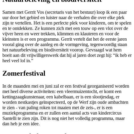
Samen met Gerrit Vos (secretaris van het bestuur) loop ik een paar
uur door het gebied en luister naar de verhalen die over elke plek
zijn te vertellen. Het is een perfecte plek voor kinderen, om te spelen
en te ontdekken. Ze kunnen zich met een touw op een vlot over de
vijver heen en weer trekken, klimmen en klauteren en voor de
kleinsten is er een programma. Gerrit vertelt dat het de eerste jaren
vooral ging over de aanleg en de vormgeving, tegenwoordig staan
het natuurbeleving en biodiversiteit voorop. Gevraagd wat hem
boeit aan dit vrijwilligerswerk dat hij al jaren doet zegt hij: “ik heb er
heel veel lol in.”
Zomerfestival
In de maanden mei en juni zal er een festival georganiseerd worden
met heel diverse activiteiten: een vleermuizentocht, er komt een
kettingzaagkunstenaar, een kabelbaan, er is een slootjesdag, er
worden nestkastjes geïnspecteerd, op de Werf zijn oude ambachten
te zien - van paling roken tot maaien met de zeis-, er is een
muziekprogramma en er zullen een aantal acts van kindercircus
Santelli te zien zijn. Dit is nog niet het volledig programma, maar
dan heb je een idee.