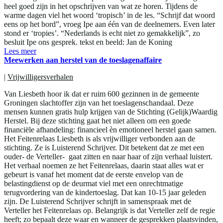
heel goed zijn in het opschrijven van wat ze horen. Tijdens de
warme dagen viel het woord ‘tropisch’ in de les. “Schrijf dat woord
eens op het bord”, vroeg Ipe aan één van de deelnemers. Even later
stond er ‘tropies’. “Nederlands is echt niet zo gemakkelijk”, zo
besluit Ipe ons gesprek. tekst en beeld: Jan de Koning
Lees meer
Meewerken aan herstel van de toeslagenaffaire
|
Vrijwilligersverhalen
Van Liesbeth hoor ik dat er ruim 600 gezinnen in de gemeente
Groningen slachtoffer zijn van het toeslagenschandaal. Deze
mensen kunnen gratis hulp krijgen van de Stichting (Gelijk)Waardig
Herstel. Bij deze stichting gaat het niet alleen om een goede
financiële afhandeling: financieel èn emotioneel herstel gaan samen.
Het Feitenrelaas Liesbeth is als vrijwilliger verbonden aan de
stichting. Ze is Luisterend Schrijver. Dit betekent dat ze met een
ouder- de Verteller- gaat zitten en naar haar of zijn verhaal luistert.
Het verhaal noemen ze het Feitenrelaas, daarin staat alles wat er
gebeurt is vanaf het moment dat de eerste envelop van de
belastingdienst op de deurmat viel met een onrechtmatige
terugvordering van de kindertoeslag. Dat kan 10-15 jaar geleden
zijn. De Luisterend Schrijver schrijft in samenspraak met de
Verteller het Feitenrelaas op. Belangrijk is dat Verteller zelf de regie
heeft; zo bepaalt deze waar en wanneer de gesprekken plaatsvinden,