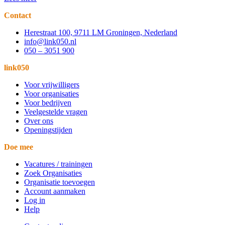
Contact
Herestraat 100, 9711 LM Groningen, Nederland
info@link050.nl
050 – 3051 900
link050
Voor vrijwilligers
Voor organisaties
Voor bedrijven
Veelgestelde vragen
Over ons
Openingstijden
Doe mee
Vacatures / trainingen
Zoek Organisaties
Organisatie toevoegen
Account aanmaken
Log in
Help