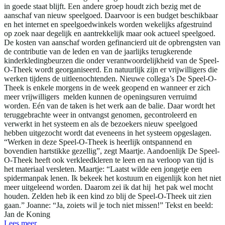
in goede staat blijft. Een andere groep houdt zich bezig met de
aanschaf van nieuw speelgoed. Daarvoor is een budget beschikbaar
en het internet en speelgoedwinkels worden wekelijks afgestruind
op zoek naar degelijk en aantrekkelijk maar ook actueel speelgoed.
De kosten van aanschaf worden gefinancierd uit de opbrengsten van
de contributie van de leden en van de jaarlijks terugkerende
kinderkledingbeurzen die onder verantwoordelijkheid van de Speel-
O-Theek wordt georganiseerd. En natuurlijk zijn er vrijwilligers die
werken tijdens de uitleenochtenden. Nieuwe collega’s De Speel-O-
Theek is enkele morgens in de week geopend en wanneer er zich
meer vrijwilligers melden kunnen de openingsuren verruimd
worden. Eén van de taken is het werk aan de balie. Daar wordt het
teruggebrachte weer in ontvangst genomen, gecontroleerd en
verwerkt in het systeem en als de bezoekers nieuw speelgoed
hebben uitgezocht wordt dat eveneens in het systeem opgeslagen.
“Werken in deze Speel-O-Theek is heerlijk ontspannend en
bovendien hartstikke gezellig”, zegt Maartje. Aandoenlijk De Speel-
O-Theek heeft ook verkleedkleren te leen en na verloop van tijd is
het materiaal versleten. Maartje: “Laatst wilde een jongetje een
spidermanpak lenen. Ik bekeek het kostuum en eigenlijk kon het niet
meer uitgeleend worden. Daarom zei ik dat hij het pak wel mocht
houden. Zelden heb ik een kind zo blij de Speel-O-Theek uit zien
gaan.” Joanne: “Ja, zoiets wil je toch niet missen!” Tekst en beeld:
Jan de Koning
Lees meer