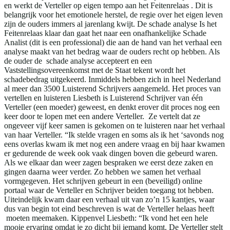
en werkt de Verteller op eigen tempo aan het Feitenrelaas . Dit is
belangrijk voor het emotionele herstel, de regie over het eigen leven
zijn de ouders immers al jarenlang kwijt. De schade analyse Is het
Feitenrelaas klaar dan gaat het naar een onafhankelijke Schade
Analist (dit is een professional) die aan de hand van het verhaal een
analyse maakt van het bedrag waar de ouders recht op hebben. Als
de ouder de schade analyse accepteert en een
Vaststellingsovereenkomst met de Staat tekent wordt het
schadebedrag uitgekeerd. Inmiddels hebben zich in heel Nederland
al meer dan 3500 Luisterend Schrijvers aangemeld. Het proces van
vertellen en luisteren Liesbeth is Luisterend Schrijver van één
Verteller (een moeder) geweest, en denkt erover dit proces nog een
keer door te lopen met een andere Verteller. Ze vertelt dat ze
ongeveer vijf keer samen is gekomen on te luisteren naar het verhaal
van haar Verteller. “Ik stelde vragen en soms als ik het ‘savonds nog
eens overlas kwam ik met nog een andere vraag en bij haar kwamen
er gedurende de week ook vaak dingen boven die gebeurd waren.
Als we elkaar dan weer zagen bespraken we eerst deze zaken en
gingen daarna weer verder. Zo hebben we samen het verhaal
vormgegeven. Het schrijven gebeurt in een (beveiligd) online
portaal waar de Verteller en Schrijver beiden toegang tot hebben.
Uiteindelijk kwam daar een verhaal uit van zo’n 15 kantjes, waar
dus van begin tot eind beschreven is wat de Verteller helaas heeft
moeten meemaken. Kippenvel Liesbeth: “Ik vond het een hele
mooie ervaring omdat je zo dicht bij iemand komt. De Verteller stelt