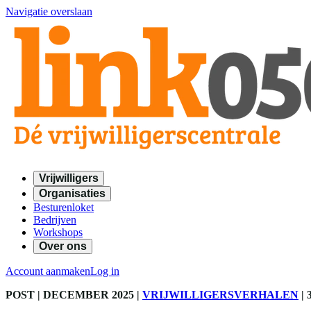
Navigatie overslaan
Vrijwilligers
Organisaties
Besturenloket
Bedrijven
Workshops
Over ons
Account aanmaken
Log in
POST
| DECEMBER 2025
|
VRIJWILLIGERSVERHALEN
|