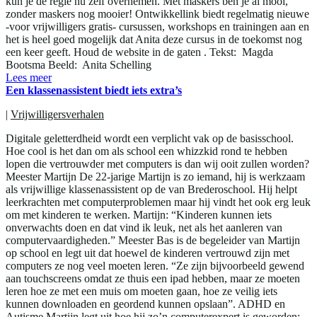
kun je de regie nu zelf overnemen. Met maskers ben je al mooi,
zonder maskers nog mooier! Ontwikkellink biedt regelmatig nieuwe
-voor vrijwilligers gratis- cursussen, workshops en trainingen aan en
het is heel goed mogelijk dat Anita deze cursus in de toekomst nog
een keer geeft. Houd de website in de gaten . Tekst: Magda
Bootsma Beeld: Anita Schelling
Lees meer
Een klassenassistent biedt iets extra’s
|
Vrijwilligersverhalen
Digitale geletterdheid wordt een verplicht vak op de basisschool.
Hoe cool is het dan om als school een whizzkid rond te hebben
lopen die vertrouwder met computers is dan wij ooit zullen worden?
Meester Martijn De 22-jarige Martijn is zo iemand, hij is werkzaam
als vrijwillige klassenassistent op de van Brederoschool. Hij helpt
leerkrachten met computerproblemen maar hij vindt het ook erg leuk
om met kinderen te werken. Martijn: “Kinderen kunnen iets
onverwachts doen en dat vind ik leuk, net als het aanleren van
computervaardigheden.” Meester Bas is de begeleider van Martijn
op school en legt uit dat hoewel de kinderen vertrouwd zijn met
computers ze nog veel moeten leren. “Ze zijn bijvoorbeeld gewend
aan touchscreens omdat ze thuis een ipad hebben, maar ze moeten
leren hoe ze met een muis om moeten gaan, hoe ze veilig iets
kunnen downloaden en geordend kunnen opslaan”. ADHD en
Autisme Martijn legt uit hoe hij zo’n computerexpert is geworden: