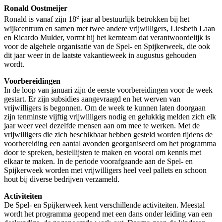
Ronald Oostmeijer
e
Ronald is vanaf zijn 18
jaar al bestuurlijk betrokken bij het
wijkcentrum en samen met twee andere vrijwilligers, Liesbeth Laan
en Ricardo Mulder, vormt hij het kernteam dat verantwoordelijk is
voor de algehele organisatie van de Spel- en Spijkerweek, die ook
dit jaar weer in de laatste vakantieweek in augustus gehouden
wordt.
Voorbereidingen
In de loop van januari zijn de eerste voorbereidingen voor de week
gestart. Er zijn subsidies aangevraagd en het werven van
vrijwilligers is begonnen. Om de week te kunnen laten doorgaan
zijn tenminste vijftig vrijwilligers nodig en gelukkig melden zich elk
jaar weer veel dezelfde mensen aan om mee te werken. Met de
vrijwilligers die zich beschikbaar hebben gesteld worden tijdens de
voorbereiding een aantal avonden georganiseerd om het programma
door te spreken, bestellijsten te maken en vooral om kennis met
elkaar te maken. In de periode voorafgaande aan de Spel- en
Spijkerweek worden met vrijwilligers heel veel pallets en schoon
hout bij diverse bedrijven verzameld.
Activiteiten
De Spel- en Spijkerweek kent verschillende activiteiten. Meestal
wordt het programma geopend met een dans onder leiding van een