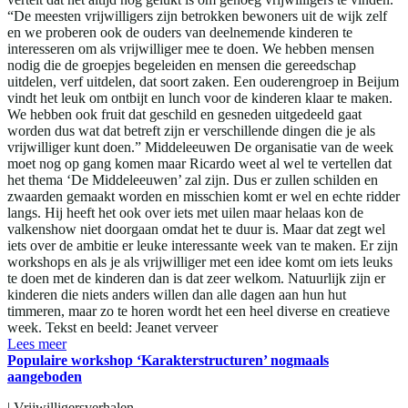
“De meesten vrijwilligers zijn betrokken bewoners uit de wijk zelf
en we proberen ook de ouders van deelnemende kinderen te
interesseren om als vrijwilliger mee te doen. We hebben mensen
nodig die de groepjes begeleiden en mensen die gereedschap
uitdelen, verf uitdelen, dat soort zaken. Een ouderengroep in Beijum
vindt het leuk om ontbijt en lunch voor de kinderen klaar te maken.
We hebben ook fruit dat geschild en gesneden uitgedeeld gaat
worden dus wat dat betreft zijn er verschillende dingen die je als
vrijwilliger kunt doen.” Middeleeuwen De organisatie van de week
moet nog op gang komen maar Ricardo weet al wel te vertellen dat
het thema ‘De Middeleeuwen’ zal zijn. Dus er zullen schilden en
zwaarden gemaakt worden en misschien komt er wel en echte ridder
langs. Hij heeft het ook over iets met uilen maar helaas kon de
valkenshow niet doorgaan omdat het te duur is. Maar dat zegt wel
iets over de ambitie er leuke interessante week van te maken. Er zijn
workshops en als je als vrijwilliger met een idee komt om iets leuks
te doen met de kinderen dan is dat zeer welkom. Natuurlijk zijn er
kinderen die niets anders willen dan alle dagen aan hun hut
timmeren, maar zo te horen wordt het een heel diverse en creatieve
week. Tekst en beeld: Jeanet verveer
Lees meer
Populaire workshop ‘Karakterstructuren’ nogmaals
aangeboden
|
Vrijwilligersverhalen