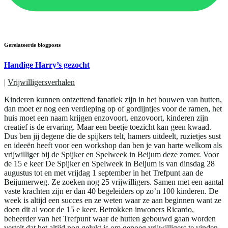
Gerelateerde blogposts
Handige Harry’s gezocht
|
Vrijwilligersverhalen
Kinderen kunnen ontzettend fanatiek zijn in het bouwen van hutten,
dan moet er nog een verdieping op of gordijntjes voor de ramen, het
huis moet een naam krijgen enzovoort, enzovoort, kinderen zijn
creatief is de ervaring. Maar een beetje toezicht kan geen kwaad.
Dus ben jij degene die de spijkers telt, hamers uitdeelt, ruzietjes sust
en ideeën heeft voor een workshop dan ben je van harte welkom als
vrijwilliger bij de Spijker en Spelweek in Beijum deze zomer. Voor
de 15 e keer De Spijker en Spelweek in Beijum is van dinsdag 28
augustus tot en met vrijdag 1 september in het Trefpunt aan de
Beijumerweg. Ze zoeken nog 25 vrijwilligers. Samen met een aantal
vaste krachten zijn er dan 40 begeleiders op zo’n 100 kinderen. De
week is altijd een succes en ze weten waar ze aan beginnen want ze
doen dit al voor de 15 e keer. Betrokken inwoners Ricardo,
beheerder van het Trefpunt waar de hutten gebouwd gaan worden
vertelt dat het altijd nog gelukt is om genoeg vrijwilligers te vinden.