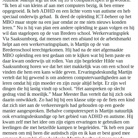
“Ik ben al van kleins af aan met computers bezig, ik ben ermee
opgegroeid. Ik heb ADHD en een lichte vorm van autisme en heb
speciaal onderwijs gehad. Ik deed de opleiding ICT-beheer op het
MBO maar stopte na een jaar omdat ze me niets nieuws konden
leren.” Nu is hij van plan een andere opleiding te gaan volgen en hij
wil dan stagelopen op de van Bredero school. Werkervaringsplek
Via Saaksumborg, dat mensen met een afstand tot de arbeidsmarkt
helpt aan een werkervaringsplaats, is Martijn op de van
Brederoschool terechtgekomen. Hij had na de niet afgemaakte
MBO opleiding een test gedaan om te kijken wat bij hem paste en
daar kwam onderwijs uit rollen. Van zijn begeleider Hilde van
Saaksumborg horen we dat het niet makkelijk was om een school te
vinden die hem een kans wilde geven. Ervaringsdeskundig Martijn
vertelt dat hij gewend is om anderen computervaardigheden aan te
leren omdat hij zijn moeder en zijn zusje altijd helpt. Er zijn wel
dingen die hij lastig vindt op school. “Het aanspreken op slecht
gedrag vind ik moeilijk.” Maar Meester Bas vertelt dat hij zich ook
daarin ontwikkelt. Zo had hij bij een klasse uitje op de fiets een kind
dat zich niet aan de verkeersregels had gehouden op een goede
manier aangesproken. Behalve computerexpert is Martijn natuurlijk
ook ervaringsdeskundige op het gebied van ADHD en autisme. Hij
kwam zelf met het idee om zijn eigen ervaringen te gebruiken om
leerlingen die met hetzelfde kampen te begeleiden. “Ik heb een paar
mensen om mij heen die autistisch zijn en ik kan er best goed mee