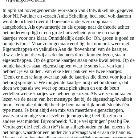
In april zat bovengenoemde workshop van Ontwikkellink, gegeven
door NLP-trainer en -coach Anita Schelling, heel snel vol; daarom
werd de ochtend over dit boeiende onderwerp nogmaals
aangeboden. Als opwarmertje en als opstap naar de theorie achter
het onderwerp ligt er een grote hoeveelheid groene en oranje
kaartjes voor ons klaar. Onmiddellijk denk ik: ‘Oh, groen is goed en
oranje is fout.’ Maar zo ongenuanceerd ligt het nou ook weer niet.
Eigenschappen en valkuilen Aan de ‘bovenkant’ van de kaartjes,
d.w.z. de kant die wij als deelnemers direct kunnen lezen, staan
eigenschappen. Op de groene kaartjes staan onze kwaliteiten. Op de
oranje kaartjes staan eigenschappen waar je soms last van kunt
hebben: je valkuilen. Van elke kleur pakken we twee kaartjes:
‘Denk er niet te lang over na; pak de kaartjes die direct voor jou in
het oog springen.’ We mogen de kaartjes nog niet omdraaien; dat
doen we pas als we weer op onze plek zitten en om de beurt
vertellen welke kaartjes we hebben gekozen. Als we ze omdraaien
lezen we de naam van het menstype dat bij de eigenschap/kwaliteit
hoort. Voor alle duidelijkheid: je bent natuurlijk nooit ‘slechts één’
type mens. Je bent altijd een mix van meerdere eigenschappen,
waarvan sommige voor jezelf en je omgeving heel fijn zijn en
andere wat minder. Bijvoorbeeld: ‘Uit je vel springen’ past bij De
Verdrager; die heeft zich (te?) lang stil gehouden en dan opeens is
het bingo, waardoor een ander zich afvraagt wat er aan de hand is.
Het gaat dan dus niet alleen over dat specifieke moment, maar over