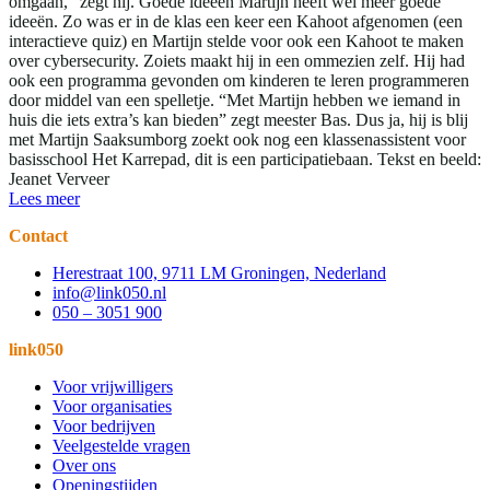
omgaan,” zegt hij. Goede ideeën Martijn heeft wel meer goede
ideeën. Zo was er in de klas een keer een Kahoot afgenomen (een
interactieve quiz) en Martijn stelde voor ook een Kahoot te maken
over cybersecurity. Zoiets maakt hij in een ommezien zelf. Hij had
ook een programma gevonden om kinderen te leren programmeren
door middel van een spelletje. “Met Martijn hebben we iemand in
huis die iets extra’s kan bieden” zegt meester Bas. Dus ja, hij is blij
met Martijn Saaksumborg zoekt ook nog een klassenassistent voor
basisschool Het Karrepad, dit is een participatiebaan. Tekst en beeld:
Jeanet Verveer
Lees meer
Contact
Herestraat 100, 9711 LM Groningen, Nederland
info@link050.nl
050 – 3051 900
link050
Voor vrijwilligers
Voor organisaties
Voor bedrijven
Veelgestelde vragen
Over ons
Openingstijden