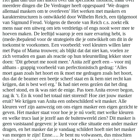
meerdere dingen die De Verdrager heeft opgespaard ‘We dragen
allemaal maskers om te overleven’ Het werken met maskers en
karakterstructuren is ontwikkeld door Wilhelm Reich, een tijdgenoot
van Sigmund Freud. Volgens de theorie van Reich c.s. zoekt elk
mens naar een uitweg om iets verdrietigs of engs nooit weer mee te
hoeven maken. De leeftijd waarop je een nare ervaring hebt, is
(mede-)bepalend voor de strategieën die je ontwikkelt om dit in de
toekomst te voorkomen. Een voorbeeld: veel kleuters willen later
met Papa of Mama trouwen; als blijkt dat dat niet kan, voelen ze
zich verraden en gaan als reactie op hun teleurstelling lekker stoer
doen: ‘Dit gebeurt me nooit meer.’ Anita zelf geeft een – voor mij
althans - grappig voorbeeld van perfectionistisch gedrag: ‘Alles
moet gaan zoals het hoort en ik moet me gedragen zoals het hoort,
dus dat de beamer een beetje scheef staat en ik hem niet recht kan
krijgen, dat is best wel erg.’ Ik had niet eens gezíen dat het ding
scheef stond, en ik was niet de enige. Pas toen Anita erover begon,
zag ik ‘t. En ik vond het totaal niet storend! Hoe ziet jouw masker
eruit? We krijgen van Anita een onbeschilderd wit masker. Alle
kleuren verf zijn aanwezig om ons eigen masker een eigen gezicht te
geven. Het masker staat voor hoe je je nú voelt; met welke kleuren
en welke trucs laat je jezelf aan de buitenwereld zien? Dit masker is
geen vaststaand gegeven: je kunt voor elke situatie een ander masker
dragen, en het masker dat je vandaag schildert hoeft niet het masker
van morgen te zijn! Enne…. Je bent nu volwassen, dus misschien