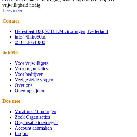
vrijwilligheid nodig.
Lees meer
Contact
Herestraat 100, 9711 LM Groningen, Nederland
info@link050.nl
050 – 3051 900
link050
Voor vrijwilligers
Voor organisaties
Voor bedrijven
Veelgestelde vragen
Over ons
Openingstijden
Doe mee
Vacatures / trainingen
Zoek Organisaties
Organisatie toevoegen
Account aanmaken
Log in