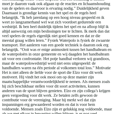
moet je daarom vaak ook afgaan op de reacties en lichaamshouding
van de spelers en daarvoor is ervaring nodig.” Duidelijkheid geven
Daarnaast is grondige kennis van het spel en de regels heel
belangrijk. “Ik heb jarenlang op een hoog niveau gespeeld en ik
weet zo langzamerhand wel wat zich voordoet gedurende een
wedstrijd. Ik ben heel duidelijk tijdens het spel en na afloop blijf ik
altijd aanwezig om mijn beslissingen toe te lichten. Ik merk dan dat
veel spelers de regels eigenlijk niet goed kennen en dat ze die
meestal graag willen leren.” Fysiek Waterpolo is fysiek de zwaarste
teamsport. Het aanleren van een goede techniek is daarom ook erg
belangrijk. “Ooit was er enige animositeit tussen het handbalteam en
de waterpoloërs in onze gemeente en wij daagden het handbalteam
uit voor een confrontatie. Het potje handbal verloren wij grandioos,
maar de waterpolowedstrijd werd niet eens uitgespeeld: de
handballers waren na één periode al volkomen total loss.” Motivatie
Het is niet alleen de liefde voor de sport die Elzo voor dit werk
motiveert. Hij vindt het ook mooi om op deze manier zijn
maatschappelijke verantwoordelijkheid te nemen. Als mensen zoals
hij zich beschikbaar stellen voor dit soort activiteiten, kunnen
anderen van de sport blijven genieten. Elzo en zijn collega’s krijgen
geen vergoeding voor dit werk. Ze betalen zelfs gewoon de
contributie voor de vereniging. Maar hij merkt wel dat zijn
inspanningen erg gewaardeerd worden en dat is voor hem
voldoende. Mensen zoals Elzo zijn er gelukkig nog voldoende, maar
als we met elkaar in beweging willen blijven, is er nog veel