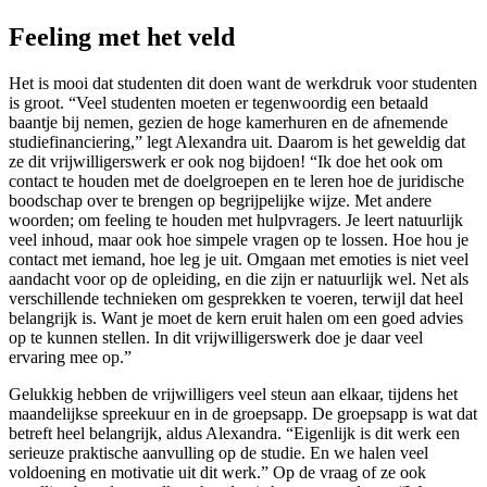
Feeling met het veld
Het is mooi dat studenten dit doen want de werkdruk voor studenten
is groot. “Veel studenten moeten er tegenwoordig een betaald
baantje bij nemen, gezien de hoge kamerhuren en de afnemende
studiefinanciering,” legt Alexandra uit. Daarom is het geweldig dat
ze dit vrijwilligerswerk er ook nog bijdoen! “Ik doe het ook om
contact te houden met de doelgroepen en te leren hoe de juridische
boodschap over te brengen op begrijpelijke wijze. Met andere
woorden; om feeling te houden met hulpvragers. Je leert natuurlijk
veel inhoud, maar ook hoe simpele vragen op te lossen. Hoe hou je
contact met iemand, hoe leg je uit. Omgaan met emoties is niet veel
aandacht voor op de opleiding, en die zijn er natuurlijk wel. Net als
verschillende technieken om gesprekken te voeren, terwijl dat heel
belangrijk is. Want je moet de kern eruit halen om een goed advies
op te kunnen stellen. In dit vrijwilligerswerk doe je daar veel
ervaring mee op.”
Gelukkig hebben de vrijwilligers veel steun aan elkaar, tijdens het
maandelijkse spreekuur en in de groepsapp. De groepsapp is wat dat
betreft heel belangrijk, aldus Alexandra. “Eigenlijk is dit werk een
serieuze praktische aanvulling op de studie. En we halen veel
voldoening en motivatie uit dit werk.” Op de vraag of ze ook