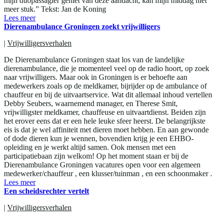
mijn duopassagier geniet van deze aandacht, kan mijn middag niet
meer stuk.” Tekst: Jan de Koning
Lees meer
Dierenambulance Groningen zoekt vrijwilligers
|
Vrijwilligersverhalen
De Dierenambulance Groningen staat los van de landelijke
dierenambulance, die je momenteel veel op de radio hoort, op zoek
naar vrijwilligers. Maar ook in Groningen is er behoefte aan
medewerkers zoals op de meldkamer, bijrijder op de ambulance of
chauffeur en bij de uitvaartservice. Wat dit allemaal inhoud vertellen
Debby Seubers, waarnemend manager, en Therese Smit,
vrijwilligster meldkamer, chauffeuse en uitvaartdienst. Beiden zijn
het erover eens dat er een hele leuke sfeer heerst. De belangrijkste
eis is dat je wel affiniteit met dieren moet hebben. En aan gewonde
of dode dieren kun je wennen, bovendien krijg je een EHBO-
opleiding en je werkt altijd samen. Ook mensen met een
participatiebaan zijn welkom! Op het moment staan er bij de
Dierenambulance Groningen vacatures open voor een algemeen
medewerker/chauffeur , een klusser/tuinman , en een schoonmaker .
Lees meer
Een scheidsrechter vertelt
|
Vrijwilligersverhalen