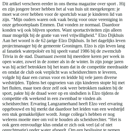
Dit artikel verscheen eerder in ons thema magazine over sport . Hij
en zijn jongere broer hebben het al van huis uit meegekregen: je
moet wat over hebben voor de sportclub waar je kinderen lid van
zijn. “Mijn ouders waren ook vaak bezig voor onze vereniging in
onze geboorteplaats Emmen. Dat vonden ze normaal. Daardoor
konden wij ook blijven sporten. Want sportactiviteiten zijn alleen
maar mogelijk bij de gratie van veel vrijwilligheid.” Elzo Dijkhuis
Aan het woord is de 62-jarige Elzo Dijkhuis. In het dagelijks leven
projectmanager bij de gemeente Groningen. Elzo is zijn leven lang
al fanatiek waterpoloër en hij speelt vanaf 1986 bij de zwemclub
Trivia in de stad. Daarnaast zwemt hij meerdere keren per week in
open water, zowel in de zomer als in de winter. In zijn jonge jaren
was hij actief betrokken bij het team dat in de competitie meedraaide
en omdat de club ook verplicht was scheidsrechters te leveren,
volgde hij daar een cursus voor en leidde hij vele jaren diverse
wedstrijden. Tijdens het opgroeien van zijn kinderen stopte hij met
het fluiten, maar toen deze zelf ook weer betrokken raakten bij de
sport, pakte hij de draad weer op en sindsdien is Elzo tijdens de
competitie elk weekend in een zwembad te vinden als
scheidsrechter. Ervaring Langzamerhand heeft Elzo veel ervaring
opgebouwd en hij merkt dat daardoor het leiden van een wedstrijd
een stuk gemakkelijker wordt. Jonge collega’s hebben er nog
weleens moeite mee om vol te houden als scheidsrechter. “Het is
ook geen eenvoudige klus omdat er zich ook veel (al of niet
onrechtmatig) onder water afspeelt. Om een beslissing te nemen