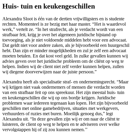
Huis- tuin en keukengeschillen
Alexandra Sloot is één van de dertien vrijwilligsters en is studente
rechten. Momenteel is ze bezig met haar master. “Het is waardevol
werk,” vertelt ze. “In het strafrecht, als je verdacht wordt van een
strafbaar feit, krijg je over het algemeen juridische bijstand op
toevoeging, als je niet voldoende middelen hebt voor een advocaat.
Dat geldt niet voor andere zaken, als je bijvoorbeeld een huurgeschil
hebt. Dan zijn er minder mogelijkheden en zul je zelf een advocaat
moeten betalen. En dat kost veel geld. In zulke gevallen kunnen wij
advies geven over het juridische probleem om de cliënt op weg te
helpen. Indien wij de client niet zelf verder kunnen helpen, zullen
wij diegene doorverwijzen naar de juiste persoon.”
Alexandra heeft als specialisatie straf- en ondernemingsrecht. “Maar
wij krijgen niet vaak ondernemers of mensen die verdacht worden
van een strafbaar feit op ons spreekuur. Het zijn meestal huis- tuin
en keukengeschillen die wij op ons bordje krijgen. Juridische
problemen waar iedereen tegenaan kan lopen. Het zijn bijvoorbeeld
geschillen met online gamebedrijven, situaties met werkgevers,
verhuurders of ruzies met buren. Moeilijk genoeg dus,” legt
Alexandra uit. “In deze gevallen zijn wij er om naar de cliënt te
luisteren, de client op weg te helpen en te adviseren over welke
vervolgstappen hij of zij zou kunnen nemen.’’