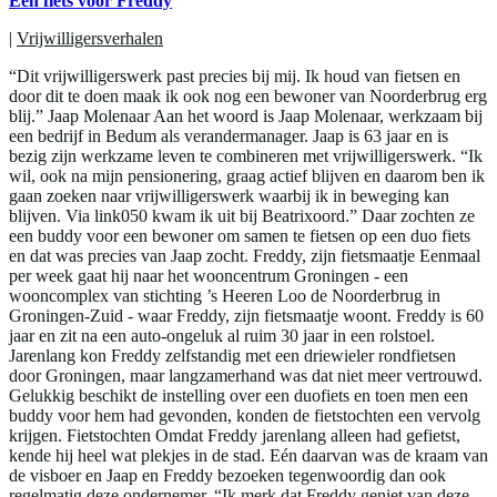
Een fiets voor Freddy
|
Vrijwilligersverhalen
“Dit vrijwilligerswerk past precies bij mij. Ik houd van fietsen en
door dit te doen maak ik ook nog een bewoner van Noorderbrug erg
blij.” Jaap Molenaar Aan het woord is Jaap Molenaar, werkzaam bij
een bedrijf in Bedum als verandermanager. Jaap is 63 jaar en is
bezig zijn werkzame leven te combineren met vrijwilligerswerk. “Ik
wil, ook na mijn pensionering, graag actief blijven en daarom ben ik
gaan zoeken naar vrijwilligerswerk waarbij ik in beweging kan
blijven. Via link050 kwam ik uit bij Beatrixoord.” Daar zochten ze
een buddy voor een bewoner om samen te fietsen op een duo fiets
en dat was precies van Jaap zocht. Freddy, zijn fietsmaatje Eenmaal
per week gaat hij naar het wooncentrum Groningen - een
wooncomplex van stichting ’s Heeren Loo de Noorderbrug in
Groningen-Zuid - waar Freddy, zijn fietsmaatje woont. Freddy is 60
jaar en zit na een auto-ongeluk al ruim 30 jaar in een rolstoel.
Jarenlang kon Freddy zelfstandig met een driewieler rondfietsen
door Groningen, maar langzamerhand was dat niet meer vertrouwd.
Gelukkig beschikt de instelling over een duofiets en toen men een
buddy voor hem had gevonden, konden de fietstochten een vervolg
krijgen. Fietstochten Omdat Freddy jarenlang alleen had gefietst,
kende hij heel wat plekjes in de stad. Eén daarvan was de kraam van
de visboer en Jaap en Freddy bezoeken tegenwoordig dan ook
regelmatig deze ondernemer. “Ik merk dat Freddy geniet van deze