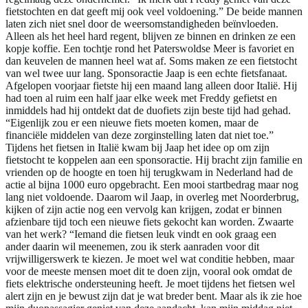
fietstochten en dat geeft mij ook veel voldoening.” De beide mannen
laten zich niet snel door de weersomstandigheden beïnvloeden.
Alleen als het heel hard regent, blijven ze binnen en drinken ze een
kopje koffie. Een tochtje rond het Paterswoldse Meer is favoriet en
dan keuvelen de mannen heel wat af. Soms maken ze een fietstocht
van wel twee uur lang. Sponsoractie Jaap is een echte fietsfanaat.
Afgelopen voorjaar fietste hij een maand lang alleen door Italië. Hij
had toen al ruim een half jaar elke week met Freddy gefietst en
inmiddels had hij ontdekt dat de duofiets zijn beste tijd had gehad.
“Eigenlijk zou er een nieuwe fiets moeten komen, maar de
financiële middelen van deze zorginstelling laten dat niet toe.”
Tijdens het fietsen in Italië kwam bij Jaap het idee op om zijn
fietstocht te koppelen aan een sponsoractie. Hij bracht zijn familie en
vrienden op de hoogte en toen hij terugkwam in Nederland had de
actie al bijna 1000 euro opgebracht. Een mooi startbedrag maar nog
lang niet voldoende. Daarom wil Jaap, in overleg met Noorderbrug,
kijken of zijn actie nog een vervolg kan krijgen, zodat er binnen
afzienbare tijd toch een nieuwe fiets gekocht kan worden. Zwaarte
van het werk? “Iemand die fietsen leuk vindt en ook graag een
ander daarin wil meenemen, zou ik sterk aanraden voor dit
vrijwilligerswerk te kiezen. Je moet wel wat conditie hebben, maar
voor de meeste mensen moet dit te doen zijn, vooral ook omdat de
fiets elektrische ondersteuning heeft. Je moet tijdens het fietsen wel
alert zijn en je bewust zijn dat je wat breder bent. Maar als ik zie hoe