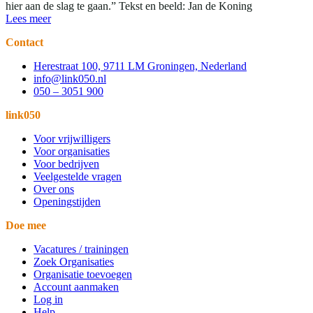
hier aan de slag te gaan.” Tekst en beeld: Jan de Koning
Lees meer
Contact
Herestraat 100, 9711 LM Groningen, Nederland
info@link050.nl
050 – 3051 900
link050
Voor vrijwilligers
Voor organisaties
Voor bedrijven
Veelgestelde vragen
Over ons
Openingstijden
Doe mee
Vacatures / trainingen
Zoek Organisaties
Organisatie toevoegen
Account aanmaken
Log in
Help