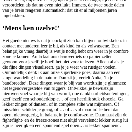
veroordelen als dat nu even niet lukt. Immers, de twee oude delen
van je brein reageren automatisch; dat zit er al miljoenen jaren
ingebakken.
‘Mens ken uzelve!’
Het goede nieuws is dat je cockpit zich kan blijven ontwikkelen: in
contact met anderen leer je bij, als kind èn als volwassene. Een
belangrijke vraag daarbij is wat je nodig hebt om weer in je comfort-
zone te komen. Anita laat ons daarover iets op papier zetten –
gewoon voor jezelf; je hoeft het niet voor te lezen. Alleen al als je
die fijne dingen visualiseert, ga je je weer wat rustiger voelen.
Onmiddellijk denk ik aan onze superleuke poes; daarna aan een
lange wandeling in de natuur. Dan zit je, vertelt Anita, ‘in je
bandbreedte’. Deze dingen waar je blij van wordt zijn je glimmers;
het tegenovergestelde van triggers. Ontwikkel je bewustzijn
hierover: voel waar je blij van wordt, doe dankbaarheidsoefeningen,
geef jezelf een schouderklopje… of een heerlijk stuk chocola. Ga
lekker zingen of dansen, of in complete stilte wat mijmeren. Of
misschien schilder je graag, of … of… vul maar in! Je bent dan
open, nieuwsgierig, in balans, in je comfort-zone. Daarnaast zijn de
fight/flight- en de freeze-zones niet altijd vervelend: lekker rustig lui
zijn is heerlijk en een spannend spel doen… is lekker spannend.