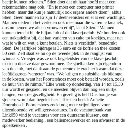
beetje kunnen rekenen.” Stien doet dat uit haar hoofd maar een
rekenmachine mag ook. “En je moet een computer met printer
hebben, maar dat kun je natuurlijk ook ergens anders doen”, aldus
Stien. Geen mannen Er zijn 17 deelneemsters en er is een wachtlijst.
Mannen deden in het verleden ook mee maar die waren te fanatiek,
dus nu nemen we alleen vrouwen erbij”, lacht Stien. “Mannen
kunnen terecht bij de biljartclub of de klaverjasclub. We houden ook
een traktatielijst bij, dat kan variëren van cake tot koekjes, maar net
wat je wilt en wat je kunt betalen. Niets is verplicht”, benadrukt
Stien. De jaarlijkse bijdrage is 35 euro en de koffie en thee kosten
50 cent. Zelf staat ze nu op de tweede plek in de ranglijst van
winnaars. Vroeger was ze ook begeleidster van de klaverjasclub,
maar nu doet ze daar gewoon mee. De sjoelbakken zijn eigendom
van de club, met dank aan de gemeente die erachter kwam dat deze
leeftijdsgroep ‘vergeten’ was. “We krijgen nu subsidie, als bijdrage
in de kosten, want het Poortershoes moet ook betaald worden, zoals
de huur van de ruimte.” Elke week op donderdag, van 14 tot 15.30
uur wordt er gesjoeld, en de meesten blijven dan nog een uurtje
hangen, voor de gezelligheid. En gezellig is het! Dus hou je van
sjoelen: wordt dan begeleidster ! Tekst en beeld: Annette
Doornbosch Poortershoes zoekt nog meer vrijwilligers voor
uiteenlopende vrijwilligersvacatures. In de vacaturebank van
Link050 vind je vacatures voor een duurzame klusser , een
medewerker bediening , een baliemedewerker en een afwasser in de
spoelkeuken .