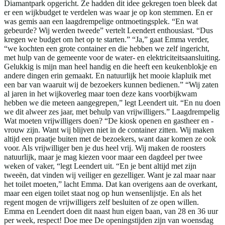
Diamantpark opgericht. Ze hadden dit idee gekregen toen bleek dat
er een wijkbudget te verdelen was waar je op kon stemmen. En er
was gemis aan een laagdrempelige ontmoetingsplek. “En wat
gebeurde? Wij werden tweede” vertelt Leendert enthousiast. “Dus
kregen we budget om het op te starten.” “Ja,” gaat Emma verder,
“we kochten een grote container en die hebben we zelf ingericht,
met hulp van de gemeente voor de water- en elektriciteitsaansluiting.
Gelukkig is mijn man heel handig en die heeft een keukenblokje en
andere dingen erin gemaakt. En natuurlijk het mooie klapluik met
een bar van waaruit wij de bezoekers kunnen bedienen.” “Wij zaten
al jaren in het wijkoverleg maar toen deze kans voorbijkwam
hebben we die meteen aangegrepen,” legt Leendert uit. “En nu doen
we dit alweer zes jaar, met behulp van vrijwilligers.” Laagdrempelig
Wat moeten vrijwilligers doen? “De kiosk openen en gastheer en -
vrouw zijn. Want wij blijven niet in de container zitten. Wij maken
altijd een praatje buiten met de bezoekers, want daar komen ze ook
voor. Als vrijwilliger ben je dus heel vrij. Wij maken de roosters
natuurlijk, maar je mag kiezen voor maar een dagdeel per twee
weken of vaker, “legt Leendert uit. “En je bent altijd met zijn
tweeën, dat vinden wij veiliger en gezelliger. Want je zal maar naar
het toilet moeten,” lacht Emma. Dat kan overigens aan de overkant,
maar een eigen toilet staat nog op hun wensenlijstje. En als het
regent mogen de vrijwilligers zelf besluiten of ze open willen.
Emma en Leendert doen dit naast hun eigen baan, van 28 en 36 uur
per week, respect! Doe mee De openingstijden zijn van woensdag