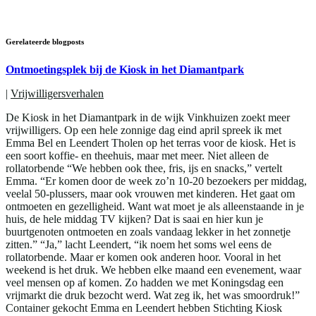
Gerelateerde blogposts
Ontmoetingsplek bij de Kiosk in het Diamantpark
|
Vrijwilligersverhalen
De Kiosk in het Diamantpark in de wijk Vinkhuizen zoekt meer
vrijwilligers. Op een hele zonnige dag eind april spreek ik met
Emma Bel en Leendert Tholen op het terras voor de kiosk. Het is
een soort koffie- en theehuis, maar met meer. Niet alleen de
rollatorbende “We hebben ook thee, fris, ijs en snacks,” vertelt
Emma. “Er komen door de week zo’n 10-20 bezoekers per middag,
veelal 50-plussers, maar ook vrouwen met kinderen. Het gaat om
ontmoeten en gezelligheid. Want wat moet je als alleenstaande in je
huis, de hele middag TV kijken? Dat is saai en hier kun je
buurtgenoten ontmoeten en zoals vandaag lekker in het zonnetje
zitten.” “Ja,” lacht Leendert, “ik noem het soms wel eens de
rollatorbende. Maar er komen ook anderen hoor. Vooral in het
weekend is het druk. We hebben elke maand een evenement, waar
veel mensen op af komen. Zo hadden we met Koningsdag een
vrijmarkt die druk bezocht werd. Wat zeg ik, het was smoordruk!”
Container gekocht Emma en Leendert hebben Stichting Kiosk