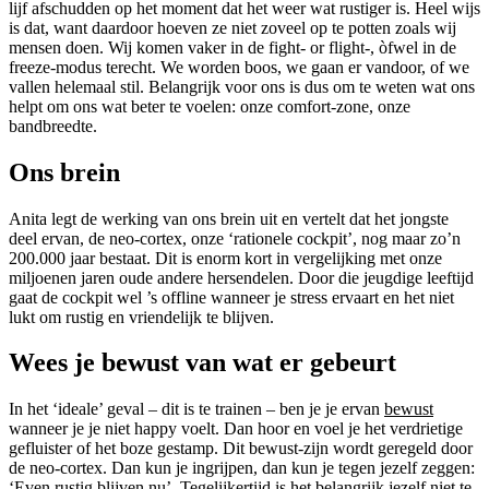
lijf afschudden op het moment dat het weer wat rustiger is. Heel wijs
is dat, want daardoor hoeven ze niet zoveel op te potten zoals wij
mensen doen. Wij komen vaker in de fight- or flight-, òfwel in de
freeze-modus terecht. We worden boos, we gaan er vandoor, of we
vallen helemaal stil. Belangrijk voor ons is dus om te weten wat ons
helpt om ons wat beter te voelen: onze comfort-zone, onze
bandbreedte.
Ons brein
Anita legt de werking van ons brein uit en vertelt dat het jongste
deel ervan, de neo-cortex, onze ‘rationele cockpit’, nog maar zo’n
200.000 jaar bestaat. Dit is enorm kort in vergelijking met onze
miljoenen jaren oude andere hersendelen. Door die jeugdige leeftijd
gaat de cockpit wel ’s offline wanneer je stress ervaart en het niet
lukt om rustig en vriendelijk te blijven.
Wees je bewust van wat er gebeurt
In het ‘ideale’ geval – dit is te trainen – ben je je ervan
bewust
wanneer je je niet happy voelt. Dan hoor en voel je het verdrietige
gefluister of het boze gestamp. Dit bewust-zijn wordt geregeld door
de neo-cortex. Dan kun je ingrijpen, dan kun je tegen jezelf zeggen:
‘Even rustig blijven nu’. Tegelijkertijd is het belangrijk jezelf niet te