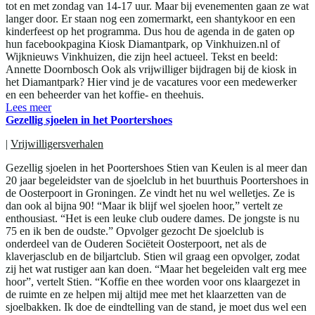
tot en met zondag van 14-17 uur. Maar bij evenementen gaan ze wat
langer door. Er staan nog een zomermarkt, een shantykoor en een
kinderfeest op het programma. Dus hou de agenda in de gaten op
hun facebookpagina Kiosk Diamantpark, op Vinkhuizen.nl of
Wijknieuws Vinkhuizen, die zijn heel actueel. Tekst en beeld:
Annette Doornbosch Ook als vrijwilliger bijdragen bij de kiosk in
het Diamantpark? Hier vind je de vacatures voor een medewerker
en een beheerder van het koffie- en theehuis.
Lees meer
Gezellig sjoelen in het Poortershoes
|
Vrijwilligersverhalen
Gezellig sjoelen in het Poortershoes Stien van Keulen is al meer dan
20 jaar begeleidster van de sjoelclub in het buurthuis Poortershoes in
de Oosterpoort in Groningen. Ze vindt het nu wel welletjes. Ze is
dan ook al bijna 90! “Maar ik blijf wel sjoelen hoor,” vertelt ze
enthousiast. “Het is een leuke club oudere dames. De jongste is nu
75 en ik ben de oudste.” Opvolger gezocht De sjoelclub is
onderdeel van de Ouderen Sociëteit Oosterpoort, net als de
klaverjasclub en de biljartclub. Stien wil graag een opvolger, zodat
zij het wat rustiger aan kan doen. “Maar het begeleiden valt erg mee
hoor”, vertelt Stien. “Koffie en thee worden voor ons klaargezet in
de ruimte en ze helpen mij altijd mee met het klaarzetten van de
sjoelbakken. Ik doe de eindtelling van de stand, je moet dus wel een