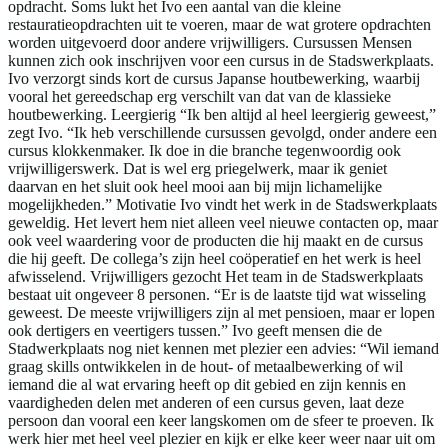
opdracht. Soms lukt het Ivo een aantal van die kleine
restauratieopdrachten uit te voeren, maar de wat grotere opdrachten
worden uitgevoerd door andere vrijwilligers. Cursussen Mensen
kunnen zich ook inschrijven voor een cursus in de Stadswerkplaats.
Ivo verzorgt sinds kort de cursus Japanse houtbewerking, waarbij
vooral het gereedschap erg verschilt van dat van de klassieke
houtbewerking. Leergierig “Ik ben altijd al heel leergierig geweest,”
zegt Ivo. “Ik heb verschillende cursussen gevolgd, onder andere een
cursus klokkenmaker. Ik doe in die branche tegenwoordig ook
vrijwilligerswerk. Dat is wel erg priegelwerk, maar ik geniet
daarvan en het sluit ook heel mooi aan bij mijn lichamelijke
mogelijkheden.” Motivatie Ivo vindt het werk in de Stadswerkplaats
geweldig. Het levert hem niet alleen veel nieuwe contacten op, maar
ook veel waardering voor de producten die hij maakt en de cursus
die hij geeft. De collega’s zijn heel coöperatief en het werk is heel
afwisselend. Vrijwilligers gezocht Het team in de Stadswerkplaats
bestaat uit ongeveer 8 personen. “Er is de laatste tijd wat wisseling
geweest. De meeste vrijwilligers zijn al met pensioen, maar er lopen
ook dertigers en veertigers tussen.” Ivo geeft mensen die de
Stadwerkplaats nog niet kennen met plezier een advies: “Wil iemand
graag skills ontwikkelen in de hout- of metaalbewerking of wil
iemand die al wat ervaring heeft op dit gebied en zijn kennis en
vaardigheden delen met anderen of een cursus geven, laat deze
persoon dan vooral een keer langskomen om de sfeer te proeven. Ik
werk hier met heel veel plezier en kijk er elke keer weer naar uit om