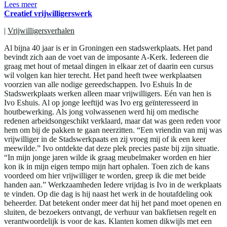
Lees meer
Creatief vrijwilligerswerk
|
Vrijwilligersverhalen
Al bijna 40 jaar is er in Groningen een stadswerkplaats. Het pand
bevindt zich aan de voet van de imposante A-Kerk. Iedereen die
graag met hout of metaal dingen in elkaar zet of daarin een cursus
wil volgen kan hier terecht. Het pand heeft twee werkplaatsen
voorzien van alle nodige gereedschappen. Ivo Eshuis In de
Stadswerkplaats werken alleen maar vrijwilligers. Eén van hen is
Ivo Eshuis. Al op jonge leeftijd was Ivo erg geïnteresseerd in
houtbewerking. Als jong volwassenen werd hij om medische
redenen arbeidsongeschikt verklaard, maar dat was geen reden voor
hem om bij de pakken te gaan neerzitten. “Een vriendin van mij was
vrijwilliger in de Stadswerkpaats en zij vroeg mij of ik een keer
meewilde.” Ivo ontdekte dat deze plek precies paste bij zijn situatie.
“In mijn jonge jaren wilde ik graag meubelmaker worden en hier
kon ik in mijn eigen tempo mijn hart ophalen. Toen zich de kans
voordeed om hier vrijwilliger te worden, greep ik die met beide
handen aan.” Werkzaamheden Iedere vrijdag is Ivo in de werkplaats
te vinden. Op die dag is hij naast het werk in de houtafdeling ook
beheerder. Dat betekent onder meer dat hij het pand moet openen en
sluiten, de bezoekers ontvangt, de verhuur van bakfietsen regelt en
verantwoordelijk is voor de kas. Klanten komen dikwijls met een