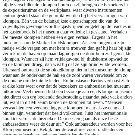
bij de verschillende klompen horen en zij brengen de bezoekers in
de expositieruimte en de werkplaats, waar diverse instrumenten
tentoongesteld staan die gebruikt werden bij het vervaardigen van
klompen. Eén van de belangrijkste eigenschappen die van de
vrijwilligers gevraagd wordt is gastvrijheid en gelet op de reacties in
het gastenboek is het museum daar volledig in geslaagd. Verhalen
De meeste klompen hebben een eigen verhaal. Ergens in het
museum staan de Marker bruidsklompen. Als een jongeman zijn
meisje wilde vragen om met hem te trouwen dan gaf hij haar bij zijn
vertrek uit de haven op maandagmorgen de door hem zelf gemaakte
klompen. Wanneer zij hem vrijdagavond bij thuiskomst opwachtte
en de klompen droeg, dan wist hij dat ze zijn bruid wilde worden.
Uiteraard ontbreekt de smokkelklomp niet in het museum: de klomp
waar aan de onderkant de hak en de zool waren verwisseld om zo
de douane om de tuin te leiden. Enthousiasme Bertus verbaast zich
er elke keer weer over dat de bezoekers zo enthousiast het museum
uitkomen. Veel mensen lijkt een bezoekje aan een Klompenmuseum
niet direct een erg boeiende dagbesteding, maar dat pakt vaak anders
uit, want in dit Museum komen de klompen tot leven. “Mensen
verwachten een verzameling gele klompen, maar als ze eenmaal
binnen zijn, verandert dat beeld volkomen. Juist het internationale
karakter verrast de bezoeker. De meesten gaan als onze beste
ambassadeurs weer de deur uit.” Ook ambassadeur worden voor het
Klompenmuseum? Bekijk hier de vacatures voor rondleiders en
gastvrouw/gastheer . tekst en beeld: Jan de Koning