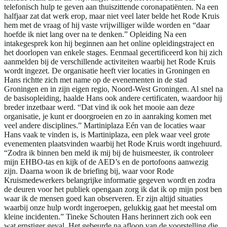
telefonisch hulp te geven aan thuiszittende coronapatiënten. Na een
halfjaar zat dat werk erop, maar niet veel later belde het Rode Kruis
hem met de vraag of hij vaste vrijwilliger wilde worden en “daar
hoefde ik niet lang over na te denken.” Opleiding Na een
intakegesprek kon hij beginnen aan het online opleidingstraject en
het doorlopen van enkele stages. Eenmaal gecertificeerd kon hij zich
aanmelden bij de verschillende activiteiten waarbij het Rode Kruis
wordt ingezet. De organisatie heeft vier locaties in Groningen en
Hans richtte zich met name op de evenementen in de stad
Groningen en in zijn eigen regio, Noord-West Groningen. Al snel na
de basisopleiding, haalde Hans ook andere certificaten, waardoor hij
breder inzetbaar werd. “Dat vind ik ook het mooie aan deze
organisatie, je kunt er doorgroeien en zo in aanraking komen met
veel andere disciplines.” Martiniplaza Eén van de locaties waar
Hans vaak te vinden is, is Martiniplaza, een plek waar veel grote
evenementen plaatsvinden waarbij het Rode Kruis wordt ingehuurd.
“Zodra ik binnen ben meld ik mij bij de huismeester, ik controleer
mijn EHBO-tas en kijk of de AED’s en de portofoons aanwezig
zijn. Daarna woon ik de briefing bij, waar voor Rode
Kruismedewerkers belangrijke informatie gegeven wordt en zodra
de deuren voor het publiek opengaan zorg ik dat ik op mijn post ben
waar ik de mensen goed kan observeren. Er zijn altijd situaties
waarbij onze hulp wordt ingeroepen, gelukkig gaat het meestal om
kleine incidenten.” Tineke Schouten Hans herinnert zich ook een
wat ernstiger geval. Het gebeurde na afloop van de voorstelling die