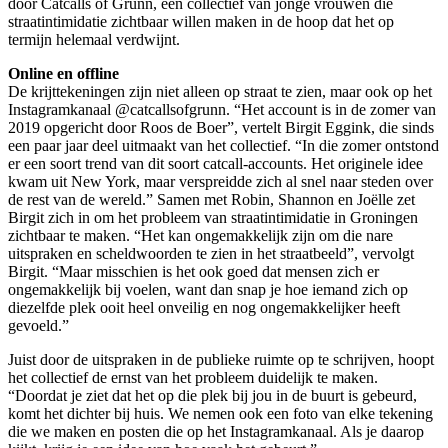
door Catcalls of Grunn, een collectief van jonge vrouwen die
straatintimidatie zichtbaar willen maken in de hoop dat het op
termijn helemaal verdwijnt.
Online en offline
De krijttekeningen zijn niet alleen op straat te zien, maar ook op het
Instagramkanaal @catcallsofgrunn. “Het account is in de zomer van
2019 opgericht door Roos de Boer”, vertelt Birgit Eggink, die sinds
een paar jaar deel uitmaakt van het collectief. “In die zomer ontstond
er een soort trend van dit soort catcall-accounts. Het originele idee
kwam uit New York, maar verspreidde zich al snel naar steden over
de rest van de wereld.” Samen met Robin, Shannon en Joëlle zet
Birgit zich in om het probleem van straatintimidatie in Groningen
zichtbaar te maken. “Het kan ongemakkelijk zijn om die nare
uitspraken en scheldwoorden te zien in het straatbeeld”, vervolgt
Birgit. “Maar misschien is het ook goed dat mensen zich er
ongemakkelijk bij voelen, want dan snap je hoe iemand zich op
diezelfde plek ooit heel onveilig en nog ongemakkelijker heeft
gevoeld.”
Juist door de uitspraken in de publieke ruimte op te schrijven, hoopt
het collectief de ernst van het probleem duidelijk te maken.
“Doordat je ziet dat het op die plek bij jou in de buurt is gebeurd,
komt het dichter bij huis. We nemen ook een foto van elke tekening
die we maken en posten die op het Instagramkanaal. Als je daarop