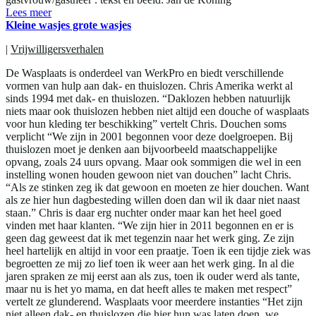
Lees meer
Kleine wasjes grote wasjes
|
Vrijwilligersverhalen
De Wasplaats is onderdeel van WerkPro en biedt verschillende
vormen van hulp aan dak- en thuislozen. Chris Amerika werkt al
sinds 1994 met dak- en thuislozen. “Daklozen hebben natuurlijk
niets maar ook thuislozen hebben niet altijd een douche of wasplaats
voor hun kleding ter beschikking” vertelt Chris. Douchen soms
verplicht “We zijn in 2001 begonnen voor deze doelgroepen. Bij
thuislozen moet je denken aan bijvoorbeeld maatschappelijke
opvang, zoals 24 uurs opvang. Maar ook sommigen die wel in een
instelling wonen houden gewoon niet van douchen” lacht Chris.
“Als ze stinken zeg ik dat gewoon en moeten ze hier douchen. Want
als ze hier hun dagbesteding willen doen dan wil ik daar niet naast
staan.” Chris is daar erg nuchter onder maar kan het heel goed
vinden met haar klanten. “We zijn hier in 2011 begonnen en er is
geen dag geweest dat ik met tegenzin naar het werk ging. Ze zijn
heel hartelijk en altijd in voor een praatje. Toen ik een tijdje ziek was
begroetten ze mij zo lief toen ik weer aan het werk ging. In al die
jaren spraken ze mij eerst aan als zus, toen ik ouder werd als tante,
maar nu is het yo mama, en dat heeft alles te maken met respect”
vertelt ze glunderend. Wasplaats voor meerdere instanties “Het zijn
niet alleen dak- en thuislozen die hier hun was laten doen, we