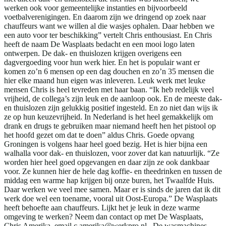
werken ook voor gemeentelijke instanties en bijvoorbeeld
voetbalverenigingen. En daarom zijn we dringend op zoek naar
chauffeurs want we willen al die wasjes ophalen. Daar hebben we
een auto voor ter beschikking” vertelt Chris enthousiast. En Chris
heeft de naam De Wasplaats bedacht en een mooi logo laten
ontwerpen. De dak- en thuislozen krijgen overigens een
dagvergoeding voor hun werk hier. En het is populair want er
komen zo’n 6 mensen op een dag douchen en zo’n 35 mensen die
hier elke maand hun eigen was inleveren. Leuk werk met leuke
mensen Chris is heel tevreden met haar baan. “Ik heb redelijk veel
vrijheid, de collega’s zijn leuk en de aanloop ook. En de meeste dak-
en thuislozen zijn gelukkig positief ingesteld. En zo niet dan wijs ik
ze op hun keuzevrijheid. In Nederland is het heel gemakkelijk om
drank en drugs te gebruiken maar niemand heeft hen het pistool op
het hoofd gezet om dat te doen” aldus Chris. Goede opvang
Groningen is volgens haar heel goed bezig. Het is hier bijna een
walhalla voor dak- en thuislozen, voor zover dat kan natuurlijk. “Ze
worden hier heel goed opgevangen en daar zijn ze ook dankbaar
voor. Ze kunnen hier de hele dag koffie- en theedrinken en tussen de
middag een warme hap krijgen bij onze buren, het Twaalfde Huis.
Daar werken we veel mee samen. Maar er is sinds de jaren dat ik dit
werk doe wel een toename, vooral uit Oost-Europa.” De Wasplaats
heeft behoefte aan chauffeurs. Lijkt het je leuk in deze warme
omgeving te werken? Neem dan contact op met De Wasplaats,
Chris Amerika, email c.amerika@werkpro.nl . De wasmachines