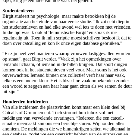
kijkt, krijg je een idee van hoe vaak het gebeurt.”
Studentenleven
Birgit studeert nu psychologie, maar raakte betrokken bij de
organisatie aan het einde van haar eerste studie. “Ik zat echt diep in
het studentenleven en had elke avond wel iets te doen met vrienden.
In die tijd was ik ook al ‘feministische Birgit’ en sprak ik me
regelmatig uit. Toen ik mijn scriptie moest schrijven besloot ik dat te
doen over catcalling en kon ik onze eigen database gebruiken.”
“Er zijn heel veel manieren waarop vrouwen lastiggevallen worden
op straat”, gaat Birgit verder. “Vaak zijn het opmerkingen over
iemands lichaam, of iemand in de billen knijpen. Dat soort dingen
komen ook in het studentenleven veel voor. Maar soms is het ook
onverwachter. Iemand binnen ons collectief verft haar haar vaak,
telkens een andere kleur. Het is bizar hoe vaak onbekenden zonder
een woord te zeggen aan haar haar gaan zitten als we samen de deur
uit zijn.”
Honderden incidenten
Van alle incidenten die plaatsvinden komt maar een klein deel bij
Catcalls of Grunn terecht. Toch stroomt hun inbox vol met
meldingen van vervelende ervaringen. “Iedereen die een catcall-
situatie meemaakt kan ons een berichtje sturen. Wij houden alles
anoniem. De meldingen die we binnenkrijgen zetten we allemaal in
een database, zodat we een overzicht hebben van de uitspraken en