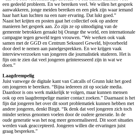
een gedeeld probleem. En we bereiken veel. We willen het gesprek
aanwakkeren, jonge meiden bereiken en een plek zijn waar iemand
haar hart kan luchten na een nare ervaring. Dat lukt goed.”
Naast het krijten en posten gaat het collectief ook op andere
manieren het gesprek aan. Zo zijn ze op uitnodiging van de
gemeente betrokken geraakt bij Orange the world, een internationale
campagne tegen geweld tegen vrouwen. “We werken ook vaak
samen met de GGD en Centrum Seksueel Geweld, bijvoorbeeld
door deel te nemen aan panelgesprekken. En we krijgen vaak
interviewverzoeken van jongeren die journalistiek studeren. Het is
fijn om te zien dat veel jongeren geïnteresseerd zijn in wat we
doen.”
Laagdrempelig
Juist vanwege de digitale kant van Catcalls of Grunn lukt het goed
om jongeren te bereiken. “Bijna iedereen zit op sociale media.
Daardoor is ons werk makkelijk te volgen, maar kunnen mensen
ook op een laagdrempelige manier contact zoeken.” Daarnaast is het
fijn dat jongeren het over dit soort problematiek kunnen hebben met
andere jongeren, denkt Birgit. “Ik denk dat veel jongeren zich toch
minder serieus genomen voelen door de oudere generatie. In de
oude generatie was het nog meer genormaliseerd. Dit soort situaties
werden vaak geaccepteerd. Jongeren willen die ervaringen juist
graag bespreken.”