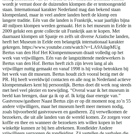
wordt je verrast door de duizenden klompen die er tentoongesteld
staan. Internationaal karakter Nederland mag dan bekend staan
klompenland, maar in veel andere landen heeft de klomp een
langere traditie. Eén van die landen is Frankrijk, waar jaarlijks bijna
40 miljoen klompen werden gemaakt. Het is het museum in Eelde in
2009 gelukt een grote collectie uit Frankrijk aan te kopen. Met
daarnaast klompen uit Spanje en zelfs uit diverse Aziatische landen,
heeft het Museum in Eelde een belangrijk internationaal karakter
gekregen. https://www.youtube.com/watch?v=LA9AilapMUg
Bertus van den Hof Het Klompenmuseum draait volledig op het
werk van vrijwilligers. Eén van de langstzittende medewerkers is
Bertus van den Hof. Bertus heeft zich zijn leven lang al als
vrijwilliger nuttig gemaakt en vanaf 1998 is hij volop betrokken bij
het werk van dit museum. Bertus houdt zich vooral bezig met de
PR. Hij heeft wereldwijd contacten en alle nog in Nederland actieve
klompenmakers kent hij persoonlijk. Bertus doet dit werk nog steeds
met heel veel plezier en toewijding. “Overal waar ik het museum in
beeld kan brengen, daar ga ik op af. Ik krijg daar energie van.”
Gastvrouw/gastheer Naast Bertus zijn er op dit moment nog zo’n 55
andere vrijwilligers, maar het museum heeft meer mensen nodig,
zoals bijvoorbeeld gastvrouwen en gastheren. Zij verwelkomen de
bezoekers, die uit alle landen van de wereld komen. Ze zorgen voor
koffie en thee en wanneer de bezoekers iets willen kopen in het
winkeltje kunnen ze bij hen afrekenen. Rondleider Andere
vrijwilligers verzorgen de rondleiding. Zij vertellen de verhalen die