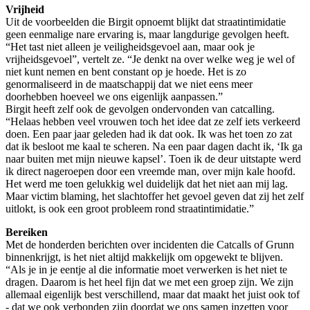
Vrijheid
Uit de voorbeelden die Birgit opnoemt blijkt dat straatintimidatie
geen eenmalige nare ervaring is, maar langdurige gevolgen heeft.
“Het tast niet alleen je veiligheidsgevoel aan, maar ook je
vrijheidsgevoel”, vertelt ze. “Je denkt na over welke weg je wel of
niet kunt nemen en bent constant op je hoede. Het is zo
genormaliseerd in de maatschappij dat we niet eens meer
doorhebben hoeveel we ons eigenlijk aanpassen.”
Birgit heeft zelf ook de gevolgen ondervonden van catcalling.
“Helaas hebben veel vrouwen toch het idee dat ze zelf iets verkeerd
doen. Een paar jaar geleden had ik dat ook. Ik was het toen zo zat
dat ik besloot me kaal te scheren. Na een paar dagen dacht ik, ‘Ik ga
naar buiten met mijn nieuwe kapsel’. Toen ik de deur uitstapte werd
ik direct nageroepen door een vreemde man, over mijn kale hoofd.
Het werd me toen gelukkig wel duidelijk dat het niet aan mij lag.
Maar victim blaming, het slachtoffer het gevoel geven dat zij het zelf
uitlokt, is ook een groot probleem rond straatintimidatie.”
Bereiken
Met de honderden berichten over incidenten die Catcalls of Grunn
binnenkrijgt, is het niet altijd makkelijk om opgewekt te blijven.
“Als je in je eentje al die informatie moet verwerken is het niet te
dragen. Daarom is het heel fijn dat we met een groep zijn. We zijn
allemaal eigenlijk best verschillend, maar dat maakt het juist ook tof
- dat we ook verbonden zijn doordat we ons samen inzetten voor