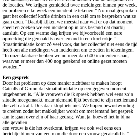
de locaties. We krijgen gemiddeld twee meldingen binnen per week,
en proberen elke week een incident te tekenen.” Normaal gesproken
gaat het collectief koffie drinken in een café om te bespreken wat ze
gaan doen. “Daarbij kijken we meestal naar wat er op dat moment
speelt en zoeken we een incident op in ons bestand dat daarbij
aansluit. Op een warme dag krijten we bijvoorbeeld een nare
opmerking die gemaakt is over iemand in een kort rokje.”
Straatintimidatie komt zó veel voor, dat het collectief niet eens de tijd
heeft om alle meldingen van incidenten om te zetten in tekeningen.
“In onze database hebben we nu meer dan 600 incidenten staan,
waarvan er meer dan 400 nog getekend en online gezet moeten
worden.”
Een gesprek
Door het probleem op deze manier zichtbaar te maken hoopt
Catcalls of Grunn dat straatintimidatie op een gegeven moment
uitgebannen is. “Alle vrouwen die ik spreek hebben wel eens zo’n
situatie meegemaakt, maar niemand lijkt bevriend te zijn met iemand
die zelf catcallt. Dus daar klopt iets niet. We hopen bewustwording
te creëren zodat het makkelijker wordt om met iemand het gesprek
aan te gaan over zijn of haar gedrag. Want ja, hoewel het in bijna
alle gevallen
een vrouw is die het overkomt, krijgen we ook wel eens een
berichtje binnen van een man die door een vrouw gecatcalld is.”