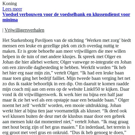
Koning
Lees meer
Voedsel verbouwen voor de voedselbank en klussendienst voor
minima
|
Vrijwilligersverhalen
Het Starkenborg Paviljoen van de stichting ‘Werken met zorg’ biedt
mensen een leuke en gezellige plek om zich overdag nuttig te
maken. Er is grote behoefte aan meer vrijwilligers die mee willen
helpen in de tuin of met andere klusjes. Ik spreek met Olger en
Johan die hier allebei werken; Olger vanwege re-integratie en Johan
om een zinvolle dagbesteding te hebben. Werkfit worden “Ik heb
het hier erg naar mijn zin,” vertelt Olger. “Ik had een leuke baan
maar toen ging het bedrijf failliet. Mijn tweede baan verging het net
zo dus ik raakte behoorlijk in een dip. Om daaruit te komen raadde
mijn coach mij aan om eens op de website Link050 te kijken. Daar
vond ik dit vrijwilligerswerk. Ik werk hier nu bijna een half jaar
maar ik zie het wel als een opstapje naar een betaalde baan.” Olger
noemt het zelf ‘werkfit’ worden, een mooie uitdrukking. Johan
werkt hier al bijna tien jaar voornamelijk als klusser. “Ik deed ook
wel klussen buiten de deur met de klusbus maar door een gebrek
aan mensen lukt dat momenteel niet,” vertelt Johan. “Ik mag graag
met hout bezig zijn of het gras maaien.” En inderdaad, het terrein is
erg groot met veel gras en onkruid. “Dus ik heb genoeg te doen,”