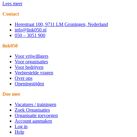
Lees meer
Contact
Herestraat 100, 9711 LM Groningen, Nederland
info@link050.nl
050 – 3051 900
link050
Voor vrijwilligers
Voor organisaties
Voor bedrijven
Veelgestelde vragen
Over ons
Openingstijden
Doe mee
Vacatures / trainingen
Zoek Organisaties
Organisatie toevoegen
Account aanmaken
Log in
Help