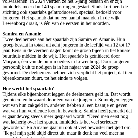
volwassenen. In 2024 vierden ze het 5-jarig bestaan en er zijn
inmiddels meer dan 140 spaarkringen gestart. Sinds kort heeft de
stichting ook spaarlabs geïntroduceerd, speciaal bedoeld voor
jongeren. Het spaarlab dat nu een aantal maanden in de wijk
Lewenborg draait, is één van de eersten in het noorden.
Samira en Amanie
Twee deelnemers aan het spaarlab zijn Samira en Amanie. Hun
groep bestaat in totaal uit acht jongeren in de leeftijd van 12 tot 17
jaar. Eens in de veertien dagen komt de groep bijeen in het knusse
buurthuis midden in de wijk. Het spaarlab is geïnitieerd door
Maryam, één van de buurtmoeders in Lewenborg. Door jongeren
persoonlijk uit te nodigen is in het najaar van 2024 de groep
gevormd. De deelnemers hebben zich verplicht het project, dat tien
bijeenkomsten duurt, tot het einde te volgen.
Hoe werkt het spaarlab?
Tijdens elke bijeenkomst leggen de deelnemers geld in. Dat wordt
genoteerd en bewaard door één van de jongeren. Sommigen leggen
wat van hun zakgeld in, anderen hebben al een baantje en geven
wat van hun verdiende loon in bewaring. Samira heeft gemerkt dat
er gaandeweg steeds meer gespaard wordt. “Deed men eerst nog
wat lacherig over het sparen, inmiddels is het veel serieuzer
geworden.” En Amanie gaat nu ook al veel bewuster met geld om.
“Ik gaf mijn geld altijd direct uit, maar ik denk nu veel meer na