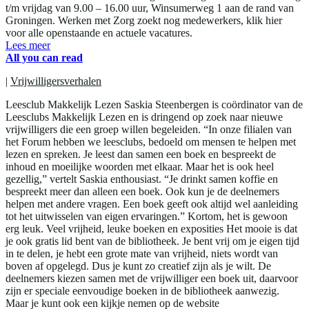
t/m vrijdag van 9.00 – 16.00 uur, Winsumerweg 1 aan de rand van
Groningen. Werken met Zorg zoekt nog medewerkers, klik hier
voor alle openstaande en actuele vacatures.
Lees meer
All you can read
|
Vrijwilligersverhalen
Leesclub Makkelijk Lezen Saskia Steenbergen is coördinator van de
Leesclubs Makkelijk Lezen en is dringend op zoek naar nieuwe
vrijwilligers die een groep willen begeleiden. “In onze filialen van
het Forum hebben we leesclubs, bedoeld om mensen te helpen met
lezen en spreken. Je leest dan samen een boek en bespreekt de
inhoud en moeilijke woorden met elkaar. Maar het is ook heel
gezellig,” vertelt Saskia enthousiast. “Je drinkt samen koffie en
bespreekt meer dan alleen een boek. Ook kun je de deelnemers
helpen met andere vragen. Een boek geeft ook altijd wel aanleiding
tot het uitwisselen van eigen ervaringen.” Kortom, het is gewoon
erg leuk. Veel vrijheid, leuke boeken en exposities Het mooie is dat
je ook gratis lid bent van de bibliotheek. Je bent vrij om je eigen tijd
in te delen, je hebt een grote mate van vrijheid, niets wordt van
boven af opgelegd. Dus je kunt zo creatief zijn als je wilt. De
deelnemers kiezen samen met de vrijwilliger een boek uit, daarvoor
zijn er speciale eenvoudige boeken in de bibliotheek aanwezig.
Maar je kunt ook een kijkje nemen op de website