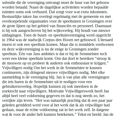
subsidie die de vereniging ontvangt moet de huur van het gebouw
worden betaald. Naast de dagelijkse activiteiten worden bepaalde
ruimten soms ook verhuurd. Dat zorgt voor wat extra inkomsten.
Bestuurlijke taken Jan overlegt regelmatig met de gemeente en met
overkoepelende organisaties voor de speeltuinen in Groningen over
de grote lijnen op het gebied van financiën en personeel. Daarnaast
is hij ook aangeschoven bij het wijkoverleg. Hij houdt van nieuwe
uitdagingen. Toen de buurt- en speeltuinvereniging werd opgericht
in 1964 was de stadwijk Corpus den Hoorn net gebouwd. Uiteraard
moest er ook een speeltuin komen. Maar die is inmiddels verdwenen
en deze wijkvereniging is nu de enige in Groningen zonder
speeltuin. Eén van Jans ambities is dat er bij de Semmelstee toch
weer een kleine speeltuin komt. Om dat doel te bereiken “stroop ik
de mouwen op en probeer ik anderen ook enthousiast te krijgen.”
Vrijwilligers nodig Om het werk in de Semmelstee te kunnen
continueren, zijn dringend nieuwe vrijwilligers nodig. Met elke
aanmelding is de vereniging blij. Jan is van plan alle verenigingen
die iets huren in de Semmelstee uit te nodigen voor een
gebruikersoverleg. Hopelijk kunnen zij ook meedoen in de
zoektocht naar vrijwilligers. Motivatie Vrijwilligerswerk heeft Jan
altijd heel veel voldoening gegeven en dat is nog steeds zo, het
verrijkte zijn leven. “Het was natuurlijk prachtig dat ik een paar jaar
geleden geridderd werd voor al het werk dat ik als vrijwilliger had
gedaan, maar de echte voldoening zat in het werk zelf. In datgene
wat ik voor de ander heb kunnen betekenen.” Tekst en beeld: Jan de