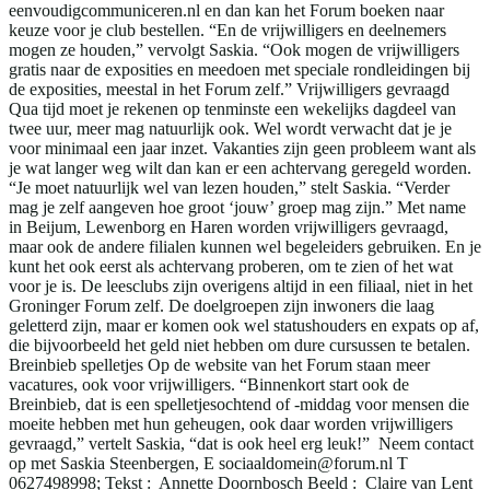
eenvoudigcommuniceren.nl en dan kan het Forum boeken naar
keuze voor je club bestellen. “En de vrijwilligers en deelnemers
mogen ze houden,” vervolgt Saskia. “Ook mogen de vrijwilligers
gratis naar de exposities en meedoen met speciale rondleidingen bij
de exposities, meestal in het Forum zelf.” Vrijwilligers gevraagd
Qua tijd moet je rekenen op tenminste een wekelijks dagdeel van
twee uur, meer mag natuurlijk ook. Wel wordt verwacht dat je je
voor minimaal een jaar inzet. Vakanties zijn geen probleem want als
je wat langer weg wilt dan kan er een achtervang geregeld worden.
“Je moet natuurlijk wel van lezen houden,” stelt Saskia. “Verder
mag je zelf aangeven hoe groot ‘jouw’ groep mag zijn.” Met name
in Beijum, Lewenborg en Haren worden vrijwilligers gevraagd,
maar ook de andere filialen kunnen wel begeleiders gebruiken. En je
kunt het ook eerst als achtervang proberen, om te zien of het wat
voor je is. De leesclubs zijn overigens altijd in een filiaal, niet in het
Groninger Forum zelf. De doelgroepen zijn inwoners die laag
geletterd zijn, maar er komen ook wel statushouders en expats op af,
die bijvoorbeeld het geld niet hebben om dure cursussen te betalen.
Breinbieb spelletjes Op de website van het Forum staan meer
vacatures, ook voor vrijwilligers. “Binnenkort start ook de
Breinbieb, dat is een spelletjesochtend of -middag voor mensen die
moeite hebben met hun geheugen, ook daar worden vrijwilligers
gevraagd,” vertelt Saskia, “dat is ook heel erg leuk!” Neem contact
op met Saskia Steenbergen, E sociaaldomein@forum.nl T
0627498998; Tekst : Annette Doornbosch Beeld : Claire van Lent