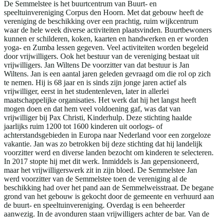
De Semmelstee is het buurtcentrum van Buurt- en
speeltuinvereniging Corpus den Hoorn. Met dat gebouw heeft de
vereniging de beschikking over een prachtig, ruim wijkcentrum
waar de hele week diverse activiteiten plaatsvinden. Buurtbewoners
kunnen er schilderen, koken, kaarten en handwerken en er worden
yoga- en Zumba lessen gegeven. Veel activiteiten worden begeleid
door vrijwilligers. Ook het bestuur van de vereniging bestaat uit
vrijwilligers. Jan Wiltens De voorzitter van dat bestuur is Jan
Wiltens. Jan is een aantal jaren geleden gevraagd om die rol op zich
te nemen. Hij is 68 jaar en is sinds zijn jonge jaren actief als
vrijwilliger, eerst in het studentenleven, later in allerlei
maatschappelijke organisaties. Het werk dat hij het langst heeft
mogen doen en dat hem veel voldoening gaf, was dat van
vrijwilliger bij Pax Christi, Kinderhulp. Deze stichting haalde
jaarlijks ruim 1200 tot 1600 kinderen uit oorlogs- of
achterstandsgebieden in Europa naar Nederland voor een zorgeloze
vakantie. Jan was zo betrokken bij deze stichting dat hij landelijk
voorzitter werd en diverse landen bezocht om kinderen te selecteren.
In 2017 stopte hij met dit werk. Inmiddels is Jan gepensioneerd,
maar het vrijwilligerswerk zit in zijn bloed. De Semmelstee Jan
werd voorzitter van de Semmelstee toen de vereniging al de
beschikking had over het pand aan de Semmelweisstraat. De begane
grond van het gebouw is gekocht door de gemeente en verhuurd aan
de buurt- en speeltuinvereniging. Overdag is een beheerder
aanwezig. In de avonduren staan vrijwilligers achter de bar. Van de