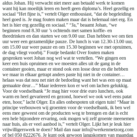
aldus Johan. Hij verwacht niet meer aan betaald werk te komen
want hij kan moeilijk leren en heeft geen diploma’s. Heel gezellig en
sociaal “Het fijne is,” vertelt Olger enthousiast, “dat de begeleiding
heel goed is. Je mag fouten maken maar dat is helemaal niet erg. En
het is hier erg gezellig en sociaal.” “Ja,” beaamt Johan, “we
beginnen rond 8.30 uur ’s ochtends met samen koffie- en
theedrinken en dan starten we om 9.00 uur. Dan hebben we om tien
uur weer een gezamenlijke pauze. De lunch is van 12.30-13.00 uur,
om 15.00 uur weer pauze en om 15.30 beginnen we met opruimen,
de dag vliegt voorbij.” Foutje bedankt Over fouten maken
gesproken weet Johan nog wel wat te vertellen. “We gingen een
keer een huis opruimen en we moesten alles uit de gang in de
container gooien, maar er stond ook een losse deur en die hebben
we maar in elkaar getrapt anders paste hij niet in de container…
helaas was dat nou net niet de bedoeling want het was een op maat
gemaakte deur…” Maar iedereen kon er wel om lachen gelukkig.
Voor de voedselbank “Je mag hier voor drie euro lunchen, ook
warm en heel gevarieerd en gezond, hoewel we ook wel eens patat
eten, hoor,” lacht Olger. En alles onbespoten uit eigen tuin! “Maar in
principe verbouwen wij groenten voor de voedselbank, ik ben wel
eens mee geweest om de producten weg te brengen en dat is echt
een hele bijzondere ervaring, ook mogen wij zelf groente meenemen
naar huis, als er veel aanbod is,” vertelt Olger. Lijkt het je leuk hier
vrijwilligerswerk te doen? Mail dan naar info@werkenmetzorg.com
of bel 050 8222676. Je kunt ook gewoon langskomen van maandag