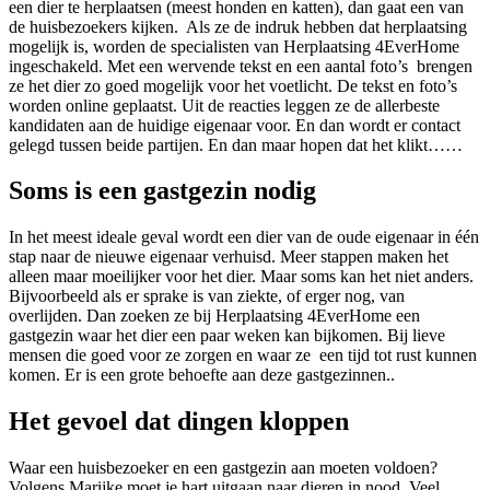
een dier te herplaatsen (meest honden en katten), dan gaat een van
de huisbezoekers kijken. Als ze de indruk hebben dat herplaatsing
mogelijk is, worden de specialisten van Herplaatsing 4EverHome
ingeschakeld. Met een wervende tekst en een aantal foto’s brengen
ze het dier zo goed mogelijk voor het voetlicht. De tekst en foto’s
worden online geplaatst. Uit de reacties leggen ze de allerbeste
kandidaten aan de huidige eigenaar voor. En dan wordt er contact
gelegd tussen beide partijen. En dan maar hopen dat het klikt……
Soms is een gastgezin nodig
In het meest ideale geval wordt een dier van de oude eigenaar in één
stap naar de nieuwe eigenaar verhuisd. Meer stappen maken het
alleen maar moeilijker voor het dier. Maar soms kan het niet anders.
Bijvoorbeeld als er sprake is van ziekte, of erger nog, van
overlijden. Dan zoeken ze bij Herplaatsing 4EverHome een
gastgezin waar het dier een paar weken kan bijkomen. Bij lieve
mensen die goed voor ze zorgen en waar ze een tijd tot rust kunnen
komen. Er is een grote behoefte aan deze gastgezinnen..
Het gevoel dat dingen kloppen
Waar een huisbezoeker en een gastgezin aan moeten voldoen?
Volgens Marijke moet je hart uitgaan naar dieren in nood. Veel