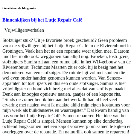
Gerelateerde blogposts
Binnenkijken bij het Lutje Repair Café
|
Vrijwilligersverhalen
Stofzuiger stuk? Uit je favoriete broek gescheurd? Geen probleem
voor de vrijwilligers bij het Lutje Repair Café in de Rivierenbuurt in
Groningen. Vaak kan het na een reparatie weer tijden mee. Daarom
luidt het motto ook: weggooien kan altijd nog. Broeken, tosti-ijzers,
stofzuigers Samira zit aan een ruime tafel in het WIJ-gebouw van de
Rivierenbuurt. Technicus Maarten zit er ook, hij is bezig met het
demonteren van een stofzuiger. De ruimte ligt vol met spullen die
wel even onder handen genomen kunnen worden. Van Senseo-
apparaten tot tosti ijzers en dus een oude stofzuiger. Samira is hier
vrijwilligster en houd zich bezig met alles dat van stof is gemaakt.
Denk aan knoopjes opnieuw naaien, gaatjes of een kapotte rits.
“Sinds de zomer ben ik hier aan het werk. Ik had al heel veel
ervaring met naaien want ik maakte altijd mijn eigen kostuums voor
mijn werk als buikdanseres en waarzegster.” Dat kwam handig van
pas voor het Lutje Repair Café. Samen repareren Het idee van het
Lutje Repair Café is simpel. Mensen kunnen op elke donderdag
ochtend langskomen met een kapot voorwerp om samen te kijken en
overleggen over de reparatie. En natuurlijk ook samen te repareren!