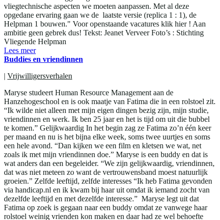
vliegtechnische aspecten we moeten aanpassen. Met al deze
opgedane ervaring gaan we de laatste versie (replica 1 : 1), de
Helpman 1 bouwen." Voor openstaande vacatures klik hier ! Aan
ambitie geen gebrek dus! Tekst: Jeanet Verveer Foto’s : Stichting
Vliegende Helpman
Lees meer
Buddies en vriendinnen
|
Vrijwilligersverhalen
Maryse studeert Human Resource Management aan de
Hanzehogeschool en is ook maatje van Fatima die in een rolstoel zit.
“Ik wilde niet alleen met mijn eigen dingen bezig zijn, mijn studie,
vriendinnen en werk. Ik ben 25 jaar en het is tijd om uit die bubbel
te komen.” Gelijkwaardig In het begin zag ze Fatima zo’n één keer
per maand en nu is het bijna elke week, soms twee uurtjes en soms
een hele avond. “Dan kijken we een film en kletsen we wat, net
zoals ik met mijn vriendinnen doe.” Maryse is een buddy en dat is
wat anders dan een begeleider. “We zijn gelijkwaardig, vriendinnen,
dat was niet meteen zo want de vertrouwensband moest natuurlijk
groeien.” Zelfde leeftijd, zelfde interesses “Ik heb Fatima gevonden
via handicap.nl en ik kwam bij haar uit omdat ik iemand zocht van
dezelfde leeftijd en met dezelfde interesse.” Maryse legt uit dat
Fatima op zoek is gegaan naar een buddy omdat ze vanwege haar
rolstoel weinig vrienden kon maken en daar had ze wel behoefte