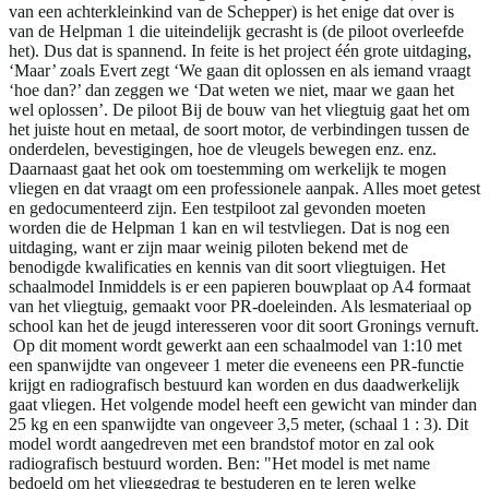
van een achterkleinkind van de Schepper) is het enige dat over is
van de Helpman 1 die uiteindelijk gecrasht is (de piloot overleefde
het). Dus dat is spannend. In feite is het project één grote uitdaging,
‘Maar’ zoals Evert zegt ‘We gaan dit oplossen en als iemand vraagt
‘hoe dan?’ dan zeggen we ‘Dat weten we niet, maar we gaan het
wel oplossen’. De piloot Bij de bouw van het vliegtuig gaat het om
het juiste hout en metaal, de soort motor, de verbindingen tussen de
onderdelen, bevestigingen, hoe de vleugels bewegen enz. enz.
Daarnaast gaat het ook om toestemming om werkelijk te mogen
vliegen en dat vraagt om een professionele aanpak. Alles moet getest
en gedocumenteerd zijn. Een testpiloot zal gevonden moeten
worden die de Helpman 1 kan en wil testvliegen. Dat is nog een
uitdaging, want er zijn maar weinig piloten bekend met de
benodigde kwalificaties en kennis van dit soort vliegtuigen. Het
schaalmodel Inmiddels is er een papieren bouwplaat op A4 formaat
van het vliegtuig, gemaakt voor PR-doeleinden. Als lesmateriaal op
school kan het de jeugd interesseren voor dit soort Gronings vernuft.
Op dit moment wordt gewerkt aan een schaalmodel van 1:10 met
een spanwijdte van ongeveer 1 meter die eveneens een PR-functie
krijgt en radiografisch bestuurd kan worden en dus daadwerkelijk
gaat vliegen. Het volgende model heeft een gewicht van minder dan
25 kg en een spanwijdte van ongeveer 3,5 meter, (schaal 1 : 3). Dit
model wordt aangedreven met een brandstof motor en zal ook
radiografisch bestuurd worden. Ben: "Het model is met name
bedoeld om het vlieggedrag te bestuderen en te leren welke