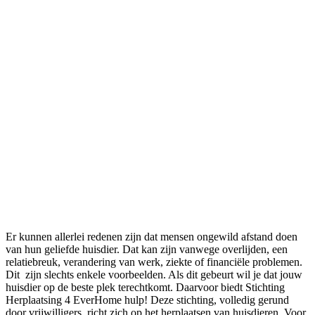
Er kunnen allerlei redenen zijn dat mensen ongewild afstand doen
van hun geliefde huisdier. Dat kan zijn vanwege overlijden, een
relatiebreuk, verandering van werk, ziekte of financiële problemen.
Dit zijn slechts enkele voorbeelden. Als dit gebeurt wil je dat jouw
huisdier op de beste plek terechtkomt. Daarvoor biedt Stichting
Herplaatsing 4 EverHome hulp! Deze stichting, volledig gerund
door vrijwilligers, richt zich op het herplaatsen van huisdieren. Voor