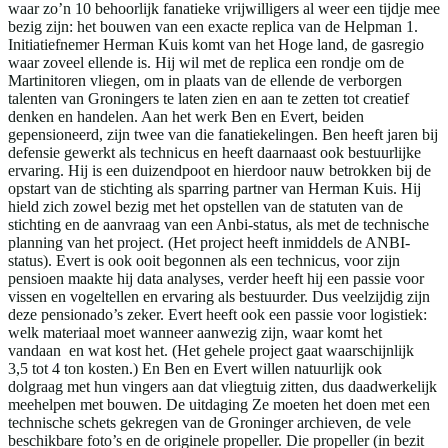
waar zo’n 10 behoorlijk fanatieke vrijwilligers al weer een tijdje mee
bezig zijn: het bouwen van een exacte replica van de Helpman 1.
Initiatiefnemer Herman Kuis komt van het Hoge land, de gasregio
waar zoveel ellende is. Hij wil met de replica een rondje om de
Martinitoren vliegen, om in plaats van de ellende de verborgen
talenten van Groningers te laten zien en aan te zetten tot creatief
denken en handelen. Aan het werk Ben en Evert, beiden
gepensioneerd, zijn twee van die fanatiekelingen. Ben heeft jaren bij
defensie gewerkt als technicus en heeft daarnaast ook bestuurlijke
ervaring. Hij is een duizendpoot en hierdoor nauw betrokken bij de
opstart van de stichting als sparring partner van Herman Kuis. Hij
hield zich zowel bezig met het opstellen van de statuten van de
stichting en de aanvraag van een Anbi-status, als met de technische
planning van het project. (Het project heeft inmiddels de ANBI-
status). Evert is ook ooit begonnen als een technicus, voor zijn
pensioen maakte hij data analyses, verder heeft hij een passie voor
vissen en vogeltellen en ervaring als bestuurder. Dus veelzijdig zijn
deze pensionado’s zeker. Evert heeft ook een passie voor logistiek:
welk materiaal moet wanneer aanwezig zijn, waar komt het
vandaan en wat kost het. (Het gehele project gaat waarschijnlijk
3,5 tot 4 ton kosten.) En Ben en Evert willen natuurlijk ook
dolgraag met hun vingers aan dat vliegtuig zitten, dus daadwerkelijk
meehelpen met bouwen. De uitdaging Ze moeten het doen met een
technische schets gekregen van de Groninger archieven, de vele
beschikbare foto’s en de originele propeller. Die propeller (in bezit