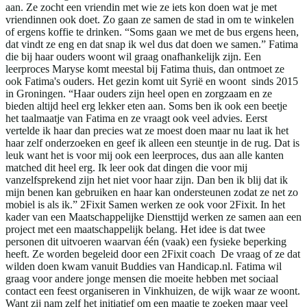
aan. Ze zocht een vriendin met wie ze iets kon doen wat je met
vriendinnen ook doet. Zo gaan ze samen de stad in om te winkelen
of ergens koffie te drinken. “Soms gaan we met de bus ergens heen,
dat vindt ze eng en dat snap ik wel dus dat doen we samen.” Fatima
die bij haar ouders woont wil graag onafhankelijk zijn. Een
leerproces Maryse komt meestal bij Fatima thuis, dan ontmoet ze
ook Fatima's ouders. Het gezin komt uit Syrië en woont sinds 2015
in Groningen. “Haar ouders zijn heel open en zorgzaam en ze
bieden altijd heel erg lekker eten aan. Soms ben ik ook een beetje
het taalmaatje van Fatima en ze vraagt ook veel advies. Eerst
vertelde ik haar dan precies wat ze moest doen maar nu laat ik het
haar zelf onderzoeken en geef ik alleen een steuntje in de rug. Dat is
leuk want het is voor mij ook een leerproces, dus aan alle kanten
matched dit heel erg. Ik leer ook dat dingen die voor mij
vanzelfsprekend zijn het niet voor haar zijn. Dan ben ik blij dat ik
mijn benen kan gebruiken en haar kan ondersteunen zodat ze net zo
mobiel is als ik.” 2Fixit Samen werken ze ook voor 2Fixit. In het
kader van een Maatschappelijke Diensttijd werken ze samen aan een
project met een maatschappelijk belang. Het idee is dat twee
personen dit uitvoeren waarvan één (vaak) een fysieke beperking
heeft. Ze worden begeleid door een 2Fixit coach De vraag of ze dat
wilden doen kwam vanuit Buddies van Handicap.nl. Fatima wil
graag voor andere jonge mensen die moeite hebben met sociaal
contact een feest organiseren in Vinkhuizen, de wijk waar ze woont.
Want zij nam zelf het initiatief om een maatje te zoeken maar veel