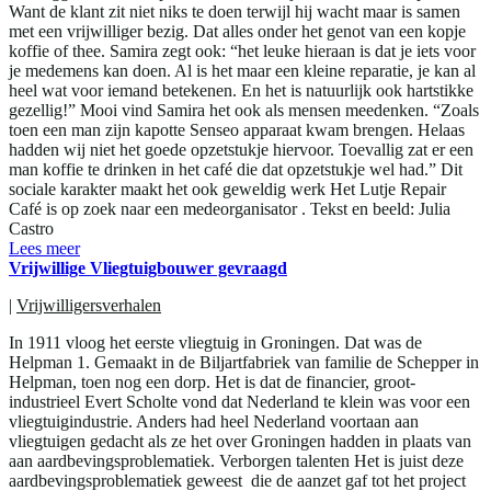
Want de klant zit niet niks te doen terwijl hij wacht maar is samen
met een vrijwilliger bezig. Dat alles onder het genot van een kopje
koffie of thee. Samira zegt ook: “het leuke hieraan is dat je iets voor
je medemens kan doen. Al is het maar een kleine reparatie, je kan al
heel wat voor iemand betekenen. En het is natuurlijk ook hartstikke
gezellig!” Mooi vind Samira het ook als mensen meedenken. “Zoals
toen een man zijn kapotte Senseo apparaat kwam brengen. Helaas
hadden wij niet het goede opzetstukje hiervoor. Toevallig zat er een
man koffie te drinken in het café die dat opzetstukje wel had.” Dit
sociale karakter maakt het ook geweldig werk Het Lutje Repair
Café is op zoek naar een medeorganisator . Tekst en beeld: Julia
Castro
Lees meer
Vrijwillige Vliegtuigbouwer gevraagd
|
Vrijwilligersverhalen
In 1911 vloog het eerste vliegtuig in Groningen. Dat was de
Helpman 1. Gemaakt in de Biljartfabriek van familie de Schepper in
Helpman, toen nog een dorp. Het is dat de financier, groot-
industrieel Evert Scholte vond dat Nederland te klein was voor een
vliegtuigindustrie. Anders had heel Nederland voortaan aan
vliegtuigen gedacht als ze het over Groningen hadden in plaats van
aan aardbevingsproblematiek. Verborgen talenten Het is juist deze
aardbevingsproblematiek geweest die de aanzet gaf tot het project