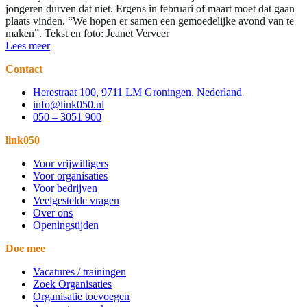
jongeren durven dat niet. Ergens in februari of maart moet dat gaan
plaats vinden. “We hopen er samen een gemoedelijke avond van te
maken”. Tekst en foto: Jeanet Verveer
Lees meer
Contact
Herestraat 100, 9711 LM Groningen, Nederland
info@link050.nl
050 – 3051 900
link050
Voor vrijwilligers
Voor organisaties
Voor bedrijven
Veelgestelde vragen
Over ons
Openingstijden
Doe mee
Vacatures / trainingen
Zoek Organisaties
Organisatie toevoegen