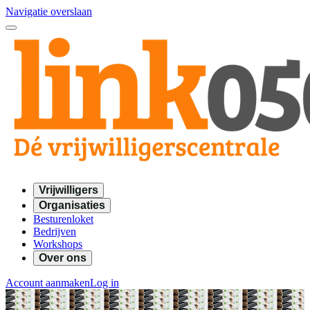
Navigatie overslaan
Vrijwilligers
Organisaties
Besturenloket
Bedrijven
Workshops
Over ons
Account aanmaken
Log in