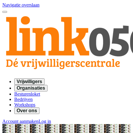
Navigatie overslaan
Vrijwilligers
Organisaties
Besturenloket
Bedrijven
Workshops
Over ons
Account aanmaken
Log in