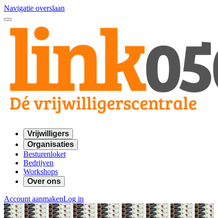
Navigatie overslaan
Vrijwilligers
Organisaties
Besturenloket
Bedrijven
Workshops
Over ons
Account aanmaken
Log in