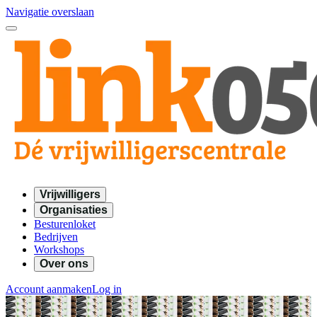
Navigatie overslaan
Vrijwilligers
Organisaties
Besturenloket
Bedrijven
Workshops
Over ons
Account aanmaken
Log in