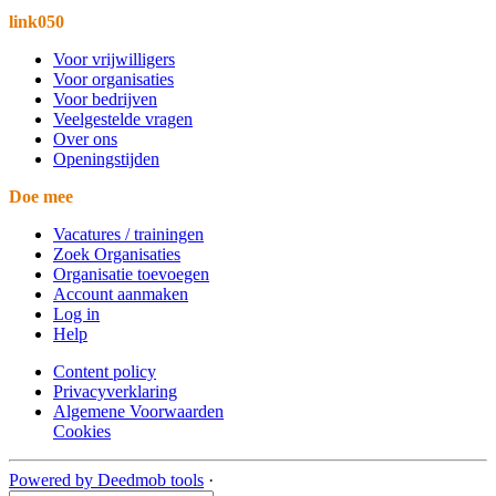
link050
Voor vrijwilligers
Voor organisaties
Voor bedrijven
Veelgestelde vragen
Over ons
Openingstijden
Doe mee
Vacatures / trainingen
Zoek Organisaties
Organisatie toevoegen
Account aanmaken
Log in
Help
Content policy
Privacyverklaring
Algemene Voorwaarden
Cookies
Powered by Deedmob tools
·