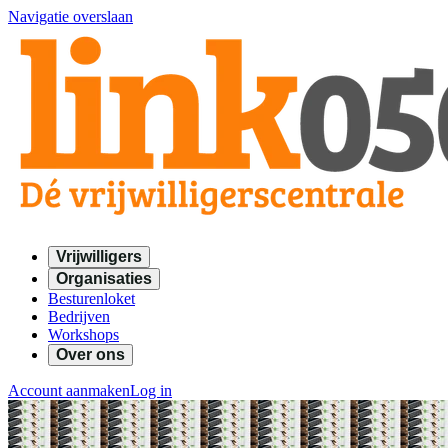
Navigatie overslaan
Vrijwilligers
Organisaties
Besturenloket
Bedrijven
Workshops
Over ons
Account aanmaken
Log in