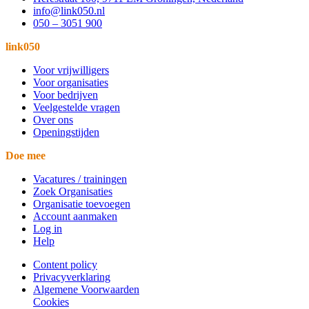
info@link050.nl
050 – 3051 900
link050
Voor vrijwilligers
Voor organisaties
Voor bedrijven
Veelgestelde vragen
Over ons
Openingstijden
Doe mee
Vacatures / trainingen
Zoek Organisaties
Organisatie toevoegen
Account aanmaken
Log in
Help
Content policy
Privacyverklaring
Algemene Voorwaarden
Cookies