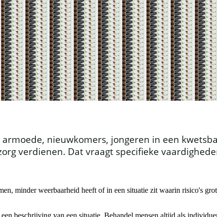
rmoede, nieuwkomers, jongeren in een kwetsbare s
org verdienen. Dat vraagt specifieke vaardighed
minder weerbaarheid heeft of in een situatie zit waarin risico's groter 
en beschrijving van een situatie. Behandel mensen altijd als individuen,