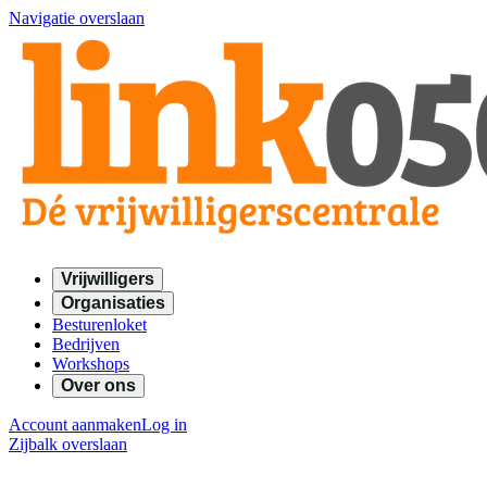
Navigatie overslaan
Vrijwilligers
Organisaties
Besturenloket
Bedrijven
Workshops
Over ons
Account aanmaken
Log in
Zijbalk overslaan