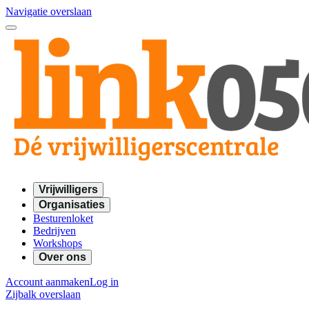
Navigatie overslaan
Vrijwilligers
Organisaties
Besturenloket
Bedrijven
Workshops
Over ons
Account aanmaken
Log in
Zijbalk overslaan