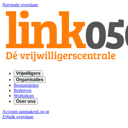
Navigatie overslaan
Vrijwilligers
Organisaties
Besturenloket
Bedrijven
Workshops
Over ons
Account aanmaken
Log in
Zijbalk overslaan