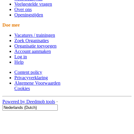
Veelgestelde vragen
Over ons
Openingstijden
Doe mee
Vacatures / trainingen
Zoek Organisaties
Organisatie toevoegen
Account aanmaken
Log in
Help
Content policy
Privacyverklaring
Algemene Voorwaarden
Cookies
Powered by Deedmob tools
·