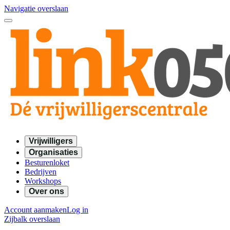
Navigatie overslaan
Vrijwilligers
Organisaties
Besturenloket
Bedrijven
Workshops
Over ons
Account aanmaken
Log in
Zijbalk overslaan