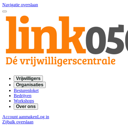
Navigatie overslaan
Vrijwilligers
Organisaties
Besturenloket
Bedrijven
Workshops
Over ons
Account aanmaken
Log in
Zijbalk overslaan