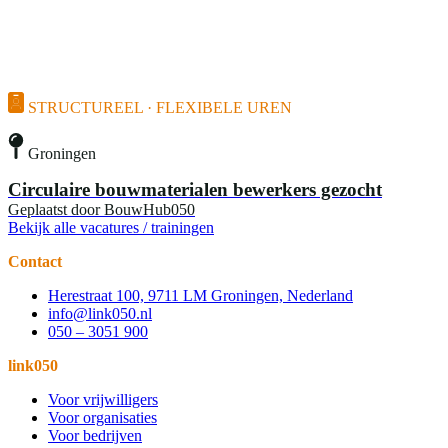
STRUCTUREEL · FLEXIBELE UREN
Groningen
Circulaire bouwmaterialen bewerkers gezocht
Geplaatst door
BouwHub050
Bekijk alle vacatures / trainingen
Contact
Herestraat 100, 9711 LM Groningen, Nederland
info@link050.nl
050 – 3051 900
link050
Voor vrijwilligers
Voor organisaties
Voor bedrijven