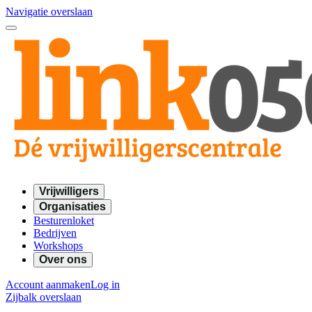
Navigatie overslaan
Vrijwilligers
Organisaties
Besturenloket
Bedrijven
Workshops
Over ons
Account aanmaken
Log in
Zijbalk overslaan