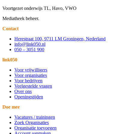
Voortgezet onderwijs TL, Havo, VWO
Mediatheek beheer.
Contact
Herestraat 100, 9711 LM Groningen, Nederland
info@link050.nl
050 – 3051 900
link050
Voor vrijwilligers
Voor organisaties
Voor bedrijven
Veelgestelde vragen
Over ons
Openingstijden
Doe mee
Vacatures / trainingen
Zoek Organisaties
Organisatie toevoegen
Account aanmaken