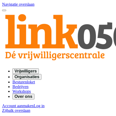
Navigatie overslaan
Vrijwilligers
Organisaties
Besturenloket
Bedrijven
Workshops
Over ons
Account aanmaken
Log in
Zijbalk overslaan