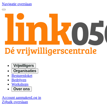
Navigatie overslaan
Vrijwilligers
Organisaties
Besturenloket
Bedrijven
Workshops
Over ons
Account aanmaken
Log in
Zijbalk overslaan