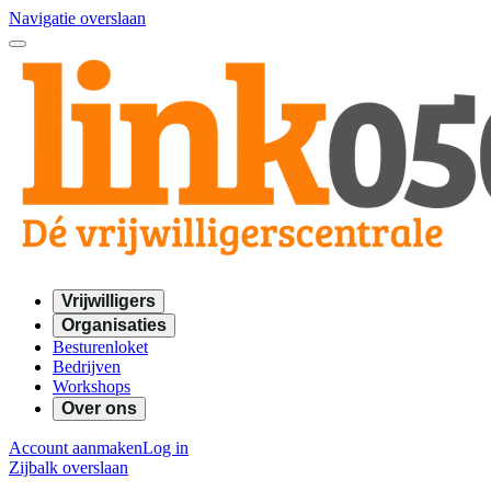
Navigatie overslaan
Vrijwilligers
Organisaties
Besturenloket
Bedrijven
Workshops
Over ons
Account aanmaken
Log in
Zijbalk overslaan