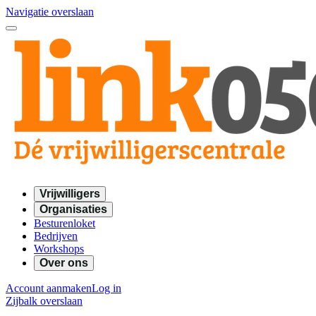
Navigatie overslaan
Vrijwilligers
Organisaties
Besturenloket
Bedrijven
Workshops
Over ons
Account aanmaken
Log in
Zijbalk overslaan