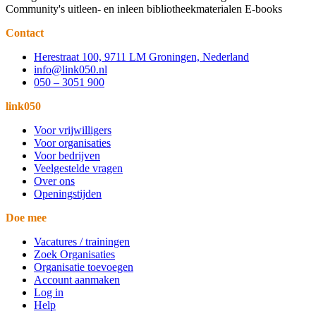
Community's uitleen- en inleen bibliotheekmaterialen E-books
Contact
Herestraat 100, 9711 LM Groningen, Nederland
info@link050.nl
050 – 3051 900
link050
Voor vrijwilligers
Voor organisaties
Voor bedrijven
Veelgestelde vragen
Over ons
Openingstijden
Doe mee
Vacatures / trainingen
Zoek Organisaties
Organisatie toevoegen
Account aanmaken
Log in
Help