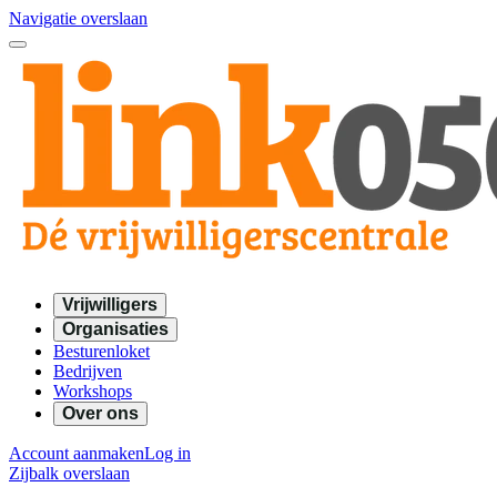
Navigatie overslaan
Vrijwilligers
Organisaties
Besturenloket
Bedrijven
Workshops
Over ons
Account aanmaken
Log in
Zijbalk overslaan