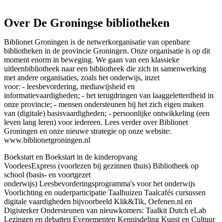
Over De Groningse bibliotheken
Biblionet Groningen is de netwerkorganisatie van openbare
bibliotheken in de provincie Groningen. Onze organisatie is op dit
moment enorm in beweging. We gaan van een klassieke
uitleenbibliotheek naar een bibliotheek die zich in samenwerking
met andere organisaties, zoals het onderwijs, inzet
voor: - leesbevordering, mediawijsheid en
informatievaardigheden; - het terugdringen van laaggeletterdheid in
onze provincie; - mensen ondersteunen bij het zich eigen maken
van (digitale) basisvaardigheden; - persoonlijke ontwikkeling (een
leven lang leren) voor iedereen. Lees verder over Biblionet
Groningen en onze nieuwe strategie op onze website:
www.biblionetgroningen.nl
Boekstart en Boekstart in de kinderopvang
VoorleesExpress (voorlezen bij gezinnen thuis) Bibliotheek op
school (basis- en voortgezet
onderwijs) Leesbevorderingsprogramma's voor het onderwijs
Voorlichting en ouderparticipatie Taalhuizen Taalcafés cursussen
digitale vaardigheden bijvoorbeeld Klik&Tik, Oefenen.nl en
Digisterker Ondersteunen van nieuwkomers: Taalkit Dutch eLab
Lezingen en debatten Evenementen Kennisdeling Kunst en Cultuur