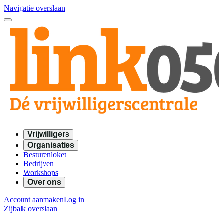
Navigatie overslaan
Vrijwilligers
Organisaties
Besturenloket
Bedrijven
Workshops
Over ons
Account aanmaken
Log in
Zijbalk overslaan