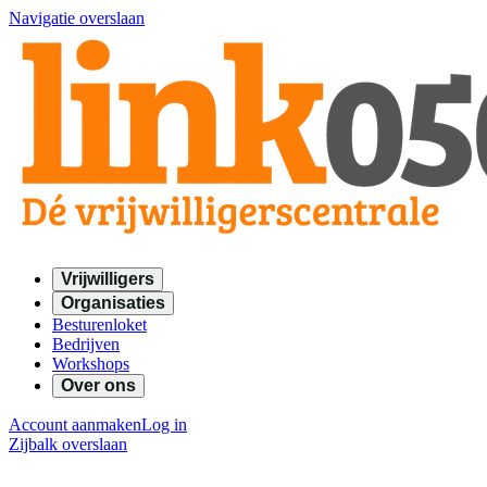
Navigatie overslaan
Vrijwilligers
Organisaties
Besturenloket
Bedrijven
Workshops
Over ons
Account aanmaken
Log in
Zijbalk overslaan