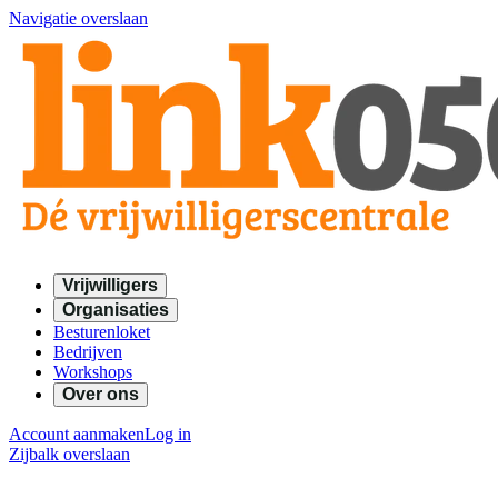
Navigatie overslaan
Vrijwilligers
Organisaties
Besturenloket
Bedrijven
Workshops
Over ons
Account aanmaken
Log in
Zijbalk overslaan