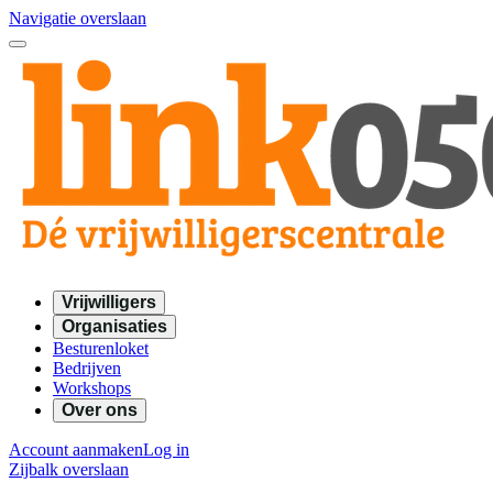
Navigatie overslaan
Vrijwilligers
Organisaties
Besturenloket
Bedrijven
Workshops
Over ons
Account aanmaken
Log in
Zijbalk overslaan