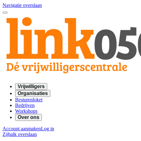
Navigatie overslaan
Vrijwilligers
Organisaties
Besturenloket
Bedrijven
Workshops
Over ons
Account aanmaken
Log in
Zijbalk overslaan