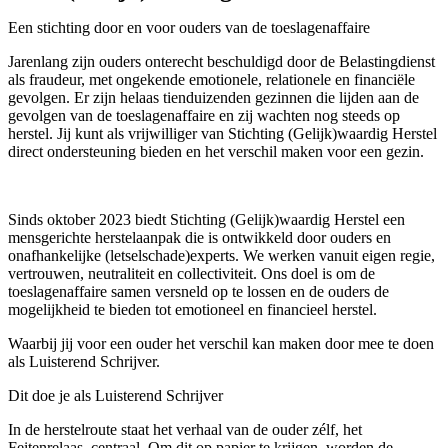
Een stichting door en voor ouders van de toeslagenaffaire
Jarenlang zijn ouders onterecht beschuldigd door de Belastingdienst
als fraudeur, met ongekende emotionele, relationele en financiële
gevolgen. Er zijn helaas tienduizenden gezinnen die lijden aan de
gevolgen van de toeslagenaffaire en zij wachten nog steeds op
herstel. Jij kunt als vrijwilliger van Stichting (Gelijk)waardig Herstel
direct ondersteuning bieden en het verschil maken voor een gezin.
Sinds oktober 2023 biedt Stichting (Gelijk)waardig Herstel een
mensgerichte herstelaanpak die is ontwikkeld door ouders en
onafhankelijke (letselschade)experts. We werken vanuit eigen regie,
vertrouwen, neutraliteit en collectiviteit. Ons doel is om de
toeslagenaffaire samen versneld op te lossen en de ouders de
mogelijkheid te bieden tot emotioneel en financieel herstel.
Waarbij jij voor een ouder het verschil kan maken door mee te doen
als Luisterend Schrijver.
Dit doe je als Luisterend Schrijver
In de herstelroute staat het verhaal van de ouder zélf, het
Feitenrelaas, centraal. Om dit op papier te krijgen, worden de