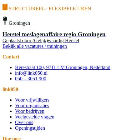
STRUCTUREEL · FLEXIBELE UREN
Groningen
Herstel toeslagenaffaire regio Groningen
Geplaatst door
(Gelijk)waardig Herstel
Bekijk alle vacatures / trainingen
Contact
Herestraat 100, 9711 LM Groningen, Nederland
info@link050.nl
050 – 3051 900
link050
Voor vrijwilligers
Voor organisaties
Voor bedrijven
Veelgestelde vragen
Over ons
Openingstijden
Doe mee