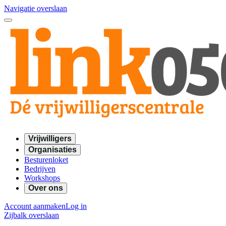
Navigatie overslaan
Vrijwilligers
Organisaties
Besturenloket
Bedrijven
Workshops
Over ons
Account aanmaken
Log in
Zijbalk overslaan