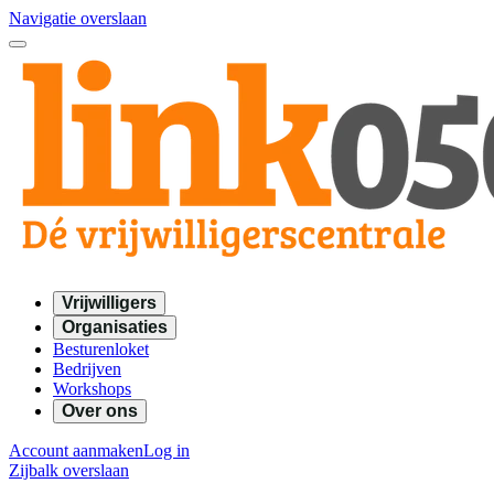
Navigatie overslaan
Vrijwilligers
Organisaties
Besturenloket
Bedrijven
Workshops
Over ons
Account aanmaken
Log in
Zijbalk overslaan