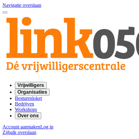
Navigatie overslaan
Vrijwilligers
Organisaties
Besturenloket
Bedrijven
Workshops
Over ons
Account aanmaken
Log in
Zijbalk overslaan