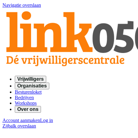
Navigatie overslaan
Vrijwilligers
Organisaties
Besturenloket
Bedrijven
Workshops
Over ons
Account aanmaken
Log in
Zijbalk overslaan