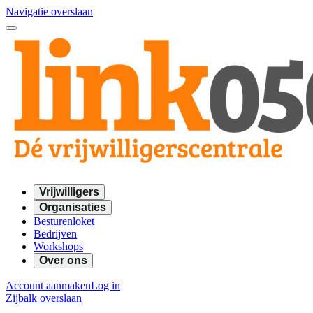
Navigatie overslaan
Vrijwilligers
Organisaties
Besturenloket
Bedrijven
Workshops
Over ons
Account aanmaken
Log in
Zijbalk overslaan