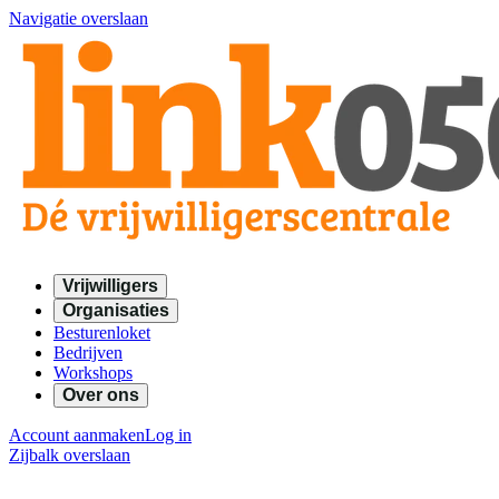
Navigatie overslaan
Vrijwilligers
Organisaties
Besturenloket
Bedrijven
Workshops
Over ons
Account aanmaken
Log in
Zijbalk overslaan